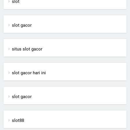
slot
slot gacor
situs slot gacor
slot gacor hari ini
slot gacor
slot88