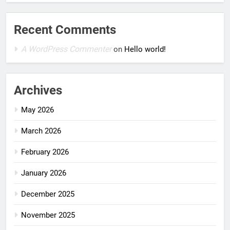
Recent Comments
A WordPress Commenter
on
Hello world!
Archives
May 2026
March 2026
February 2026
January 2026
December 2025
November 2025