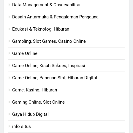
Data Management & Observabilitas
Desain Antarmuka & Pengalaman Pengguna
Edukasi & Teknologi Hiburan
Gambling, Slot Games, Casino Online
Game Online
Game Online, Kisah Sukses, Inspirasi
Game Online, Panduan Slot, Hiburan Digital
Game, Kasino, Hiburan
Gaming Online, Slot Online
Gaya Hidup Digital
info situs