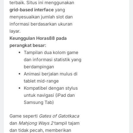
terbaik. Situs ini menggunakan
grid-based interface
yang
menyesuaikan jumlah slot dan
informasi berdasarkan ukuran
layar.
Keunggulan Horas88 pada
perangkat besar:
Tampilan dua kolom game
dan informasi statistik yang
berdampingan
Animasi berjalan mulus di
tablet mid-range
Kompatibel dengan stylus
untuk navigasi (iPad dan
Samsung Tab)
Game seperti
Gates of Gatotkaca
dan
Mahjong Ways 2
tampil tajam
dan tidak pecah, memberikan