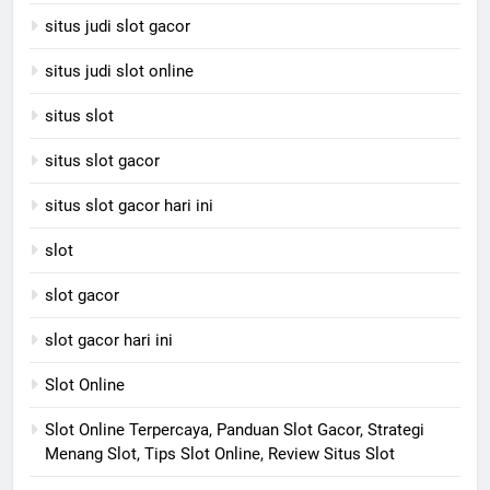
situs judi slot gacor
situs judi slot online
situs slot
situs slot gacor
situs slot gacor hari ini
slot
slot gacor
slot gacor hari ini
Slot Online
Slot Online Terpercaya, Panduan Slot Gacor, Strategi
Menang Slot, Tips Slot Online, Review Situs Slot