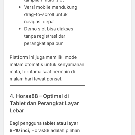
Versi mobile mendukung
drag-to-scroll untuk
navigasi cepat
Demo slot bisa diakses
tanpa registrasi dari
perangkat apa pun
Platform ini juga memiliki mode
malam otomatis untuk kenyamanan
mata, terutama saat bermain di
malam hari lewat ponsel.
4.
Horas88 – Optimal di
Tablet dan Perangkat Layar
Lebar
Bagi pengguna
tablet atau layar
8–10 inci
, Horas88 adalah pilihan