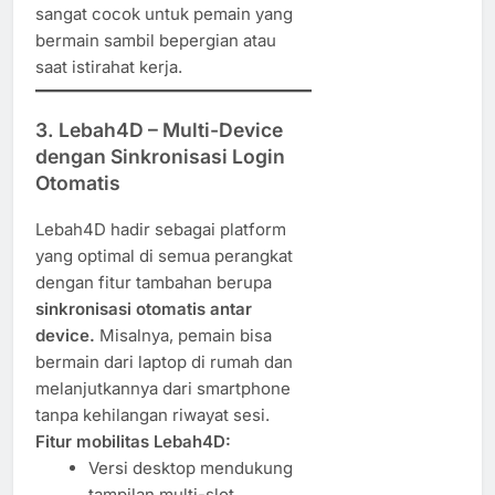
sangat cocok untuk pemain yang
bermain sambil bepergian atau
saat istirahat kerja.
3.
Lebah4D – Multi-Device
dengan Sinkronisasi Login
Otomatis
Lebah4D hadir sebagai platform
yang optimal di semua perangkat
dengan fitur tambahan berupa
sinkronisasi otomatis antar
device.
Misalnya, pemain bisa
bermain dari laptop di rumah dan
melanjutkannya dari smartphone
tanpa kehilangan riwayat sesi.
Fitur mobilitas Lebah4D:
Versi desktop mendukung
tampilan multi-slot