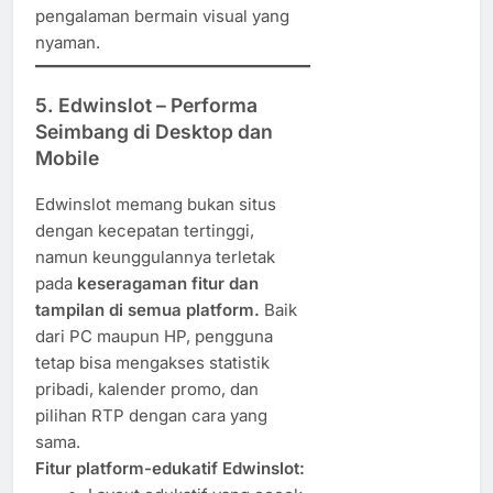
pengalaman bermain visual yang
nyaman.
5.
Edwinslot – Performa
Seimbang di Desktop dan
Mobile
Edwinslot memang bukan situs
dengan kecepatan tertinggi,
namun keunggulannya terletak
pada
keseragaman fitur dan
tampilan di semua platform.
Baik
dari PC maupun HP, pengguna
tetap bisa mengakses statistik
pribadi, kalender promo, dan
pilihan RTP dengan cara yang
sama.
Fitur platform-edukatif Edwinslot: