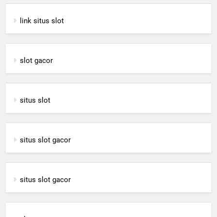
link situs slot
slot gacor
situs slot
situs slot gacor
situs slot gacor