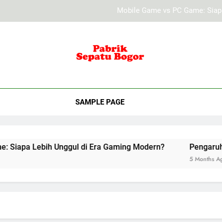
Mobile Game vs PC Game: Siapa
Pengaruh Teknologi 5
Evaluasi Sistem Autentikasi Dua Faktor di Lebah4D: Seber
rik Sepatu Bogor
LAE138 Link Altern
epatu Berkualitas Dari Pabrik Sepatu Bogor.
Mobile Game vs PC Game: Siapa
SAMPLE PAGE
Pengaruh Teknologi 5
Evaluasi Sistem Autentikasi Dua Faktor di Lebah4D: Seber
ih Unggul di Era Gaming Modern?
Pengaruh Teknologi 
5 Months Ago