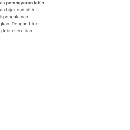
kan
pembayaran lebih
n bijak dan pilih
uk pengalaman
kan. Dengan fitur-
g lebih seru dan