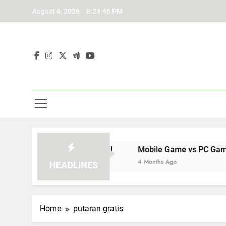
Skip
August 6, 2026
8:24:47 PM
to
content
Pab
Dapatkan S
istem Akses Stabil
Mobile Game vs PC Game: Siapa Leb
4 Months Ago
HEADLINES
Home
putaran gratis