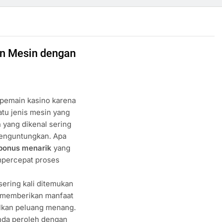
n Mesin dengan
k pemain kasino karena
tu jenis mesin yang
yang dikenal sering
enguntungkan. Apa
 bonus menarik
yang
percepat proses
sering kali ditemukan
ni memberikan manfaat
alkan peluang menang.
nda peroleh dengan