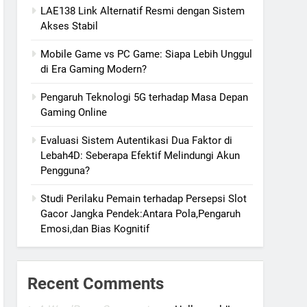
LAE138 Link Alternatif Resmi dengan Sistem
Akses Stabil
Mobile Game vs PC Game: Siapa Lebih Unggul
di Era Gaming Modern?
Pengaruh Teknologi 5G terhadap Masa Depan
Gaming Online
Evaluasi Sistem Autentikasi Dua Faktor di
Lebah4D: Seberapa Efektif Melindungi Akun
Pengguna?
Studi Perilaku Pemain terhadap Persepsi Slot
Gacor Jangka Pendek:Antara Pola,Pengaruh
Emosi,dan Bias Kognitif
Recent Comments