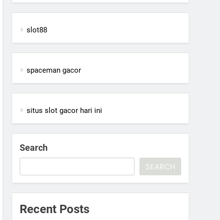
slot88
spaceman gacor
situs slot gacor hari ini
Search
SEARCH
Recent Posts