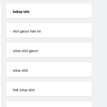
bokep tele
slot gacor hari ini
situs slot gacor
situs slot
link situs slot