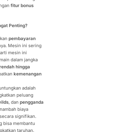
engan
fitur bonus
ngat Penting?
ikan
pembayaran
ya. Mesin ini sering
arti mesin ini
main dalam jangka
s rendah hingga
patkan
kemenangan
ntungkan adalah
katkan peluang
ilds
, dan
pengganda
nambah biaya
ecara signifikan.
g bisa membantu
gkatkan taruhan.