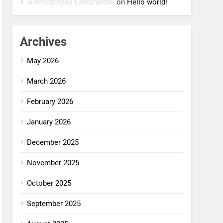
A WordPress Commenter
on
Hello world!
Archives
May 2026
March 2026
February 2026
January 2026
December 2025
November 2025
October 2025
September 2025