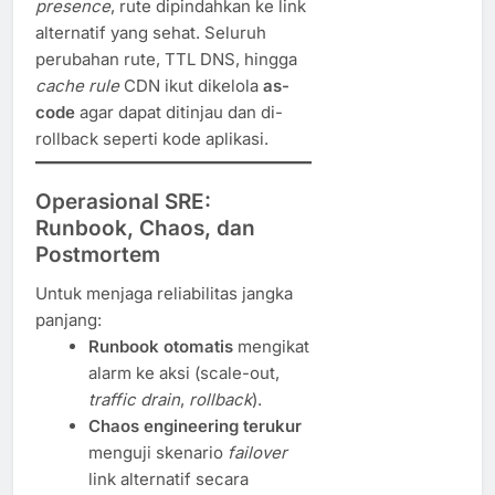
presence
, rute dipindahkan ke link
alternatif yang sehat. Seluruh
perubahan rute, TTL DNS, hingga
cache rule
CDN ikut dikelola
as-
code
agar dapat ditinjau dan di-
rollback seperti kode aplikasi.
Operasional SRE:
Runbook, Chaos, dan
Postmortem
Untuk menjaga reliabilitas jangka
panjang:
Runbook otomatis
mengikat
alarm ke aksi (scale-out,
traffic drain
,
rollback
).
Chaos engineering terukur
menguji skenario
failover
link alternatif secara