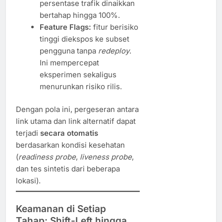
persentase trafik dinaikkan
bertahap hingga 100%.
Feature Flags:
fitur berisiko
tinggi diekspos ke subset
pengguna tanpa
redeploy
.
Ini mempercepat
eksperimen sekaligus
menurunkan risiko rilis.
Dengan pola ini, pergeseran antara
link utama dan link alternatif dapat
terjadi
secara otomatis
berdasarkan kondisi kesehatan
(
readiness probe
,
liveness probe
,
dan tes sintetis dari beberapa
lokasi).
Keamanan di Setiap
Tahap: Shift-Left hingga