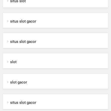
situs slot
situs slot gacor
situs slot gacor
slot
slot gacor
situs slot gacor