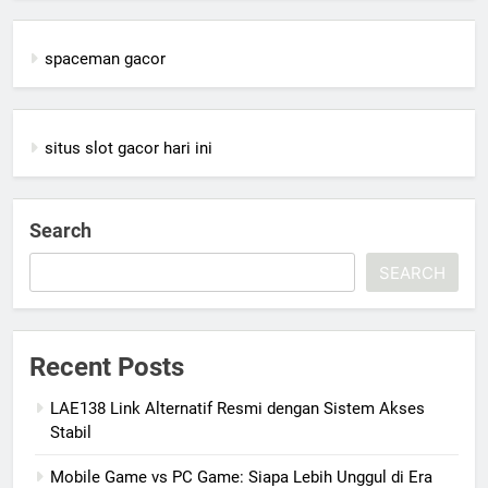
spaceman gacor
situs slot gacor hari ini
Search
SEARCH
Recent Posts
LAE138 Link Alternatif Resmi dengan Sistem Akses
Stabil
Mobile Game vs PC Game: Siapa Lebih Unggul di Era