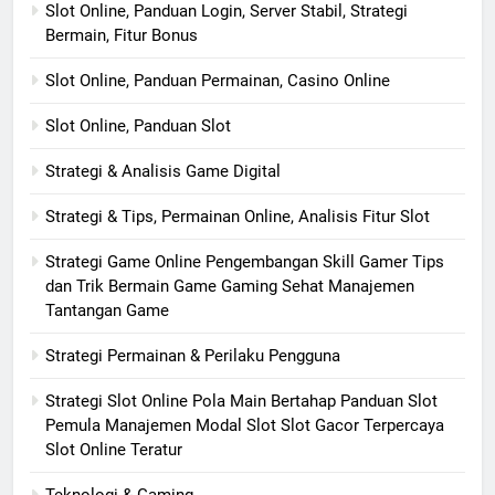
Slot Online, Panduan Login, Server Stabil, Strategi
Bermain, Fitur Bonus
Slot Online, Panduan Permainan, Casino Online
Slot Online, Panduan Slot
Strategi & Analisis Game Digital
Strategi & Tips, Permainan Online, Analisis Fitur Slot
Strategi Game Online Pengembangan Skill Gamer Tips
dan Trik Bermain Game Gaming Sehat Manajemen
Tantangan Game
Strategi Permainan & Perilaku Pengguna
Strategi Slot Online Pola Main Bertahap Panduan Slot
Pemula Manajemen Modal Slot Slot Gacor Terpercaya
Slot Online Teratur