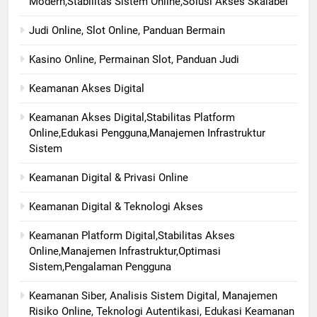
Modern,Stabilitas Sistem Online,Solusi Akses Skalabel
Judi Online, Slot Online, Panduan Bermain
Kasino Online, Permainan Slot, Panduan Judi
Keamanan Akses Digital
Keamanan Akses Digital,Stabilitas Platform
Online,Edukasi Pengguna,Manajemen Infrastruktur
Sistem
Keamanan Digital & Privasi Online
Keamanan Digital & Teknologi Akses
Keamanan Platform Digital,Stabilitas Akses
Online,Manajemen Infrastruktur,Optimasi
Sistem,Pengalaman Pengguna
Keamanan Siber, Analisis Sistem Digital, Manajemen
Risiko Online, Teknologi Autentikasi, Edukasi Keamanan