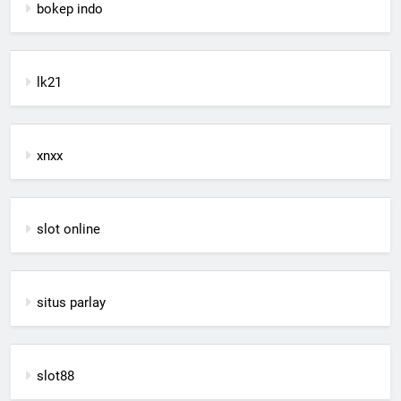
bokep indo
lk21
xnxx
slot online
situs parlay
slot88