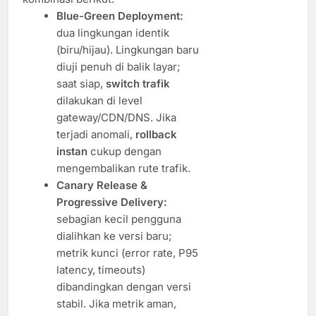
Blue-Green Deployment:
dua lingkungan identik
(biru/hijau). Lingkungan baru
diuji penuh di balik layar;
saat siap,
switch trafik
dilakukan di level
gateway/CDN/DNS. Jika
terjadi anomali,
rollback
instan
cukup dengan
mengembalikan rute trafik.
Canary Release &
Progressive Delivery:
sebagian kecil pengguna
dialihkan ke versi baru;
metrik kunci (error rate, P95
latency, timeouts)
dibandingkan dengan versi
stabil. Jika metrik aman,