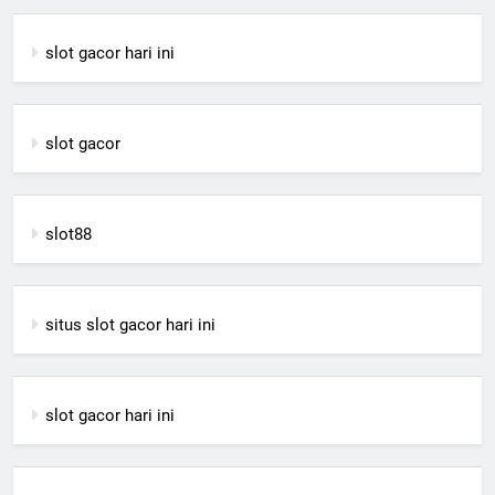
slot gacor hari ini
slot gacor
slot88
situs slot gacor hari ini
slot gacor hari ini