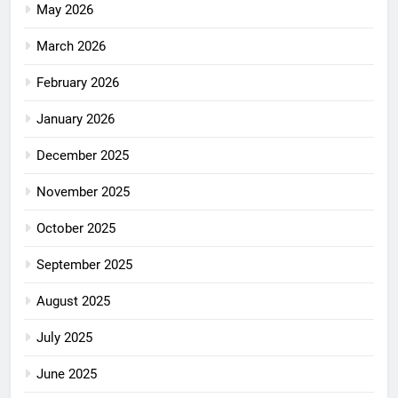
May 2026
March 2026
February 2026
January 2026
December 2025
November 2025
October 2025
September 2025
August 2025
July 2025
June 2025