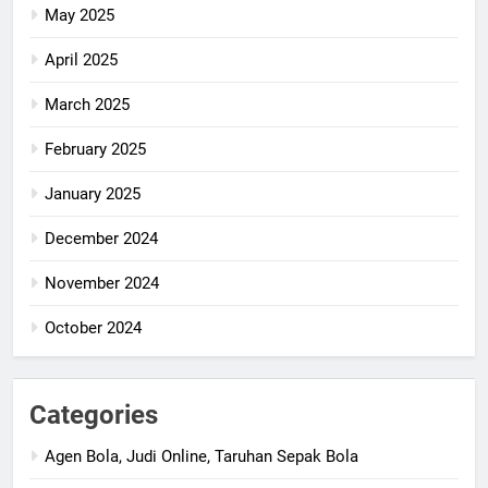
May 2025
April 2025
March 2025
February 2025
January 2025
December 2024
November 2024
October 2024
Categories
Agen Bola, Judi Online, Taruhan Sepak Bola