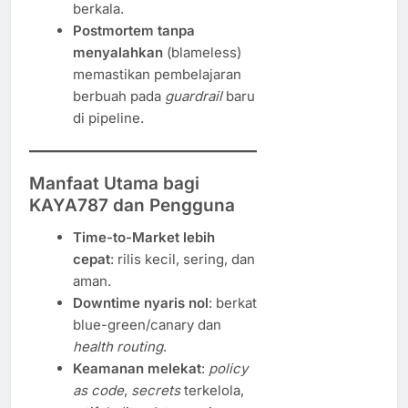
berkala.
Postmortem tanpa
menyalahkan
(blameless)
memastikan pembelajaran
berbuah pada
guardrail
baru
di pipeline.
Manfaat Utama bagi
KAYA787 dan Pengguna
Time-to-Market lebih
cepat
: rilis kecil, sering, dan
aman.
Downtime nyaris nol
: berkat
blue-green/canary dan
health routing
.
Keamanan melekat
:
policy
as code
,
secrets
terkelola,