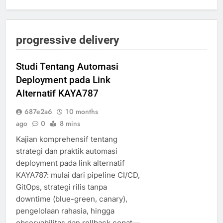
progressive delivery
Studi Tentang Automasi
Deployment pada Link
Alternatif KAYA787
687e2a6
10 months
ago
0
8 mins
Kajian komprehensif tentang
strategi dan praktik automasi
deployment pada link alternatif
KAYA787: mulai dari pipeline CI/CD,
GitOps, strategi rilis tanpa
downtime (blue-green, canary),
pengelolaan rahasia, hingga
observabilitas dan rollback cepat—