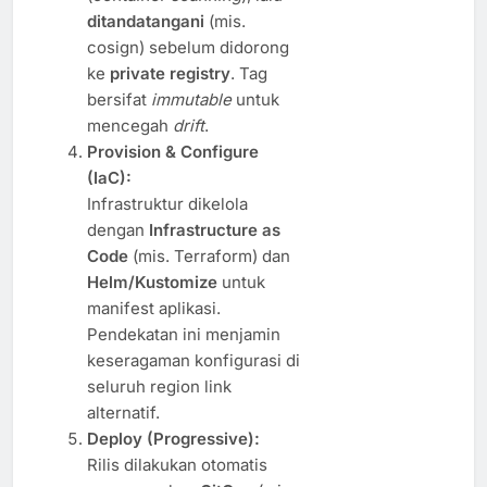
ditandatangani
(mis.
cosign) sebelum didorong
ke
private registry
. Tag
bersifat
immutable
untuk
mencegah
drift
.
Provision & Configure
(IaC):
Infrastruktur dikelola
dengan
Infrastructure as
Code
(mis. Terraform) dan
Helm/Kustomize
untuk
manifest aplikasi.
Pendekatan ini menjamin
keseragaman konfigurasi di
seluruh region link
alternatif.
Deploy (Progressive):
Rilis dilakukan otomatis