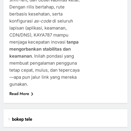
Dengan rilis bertahap, rute
berbasis kesehatan, serta
konfigurasi
as-code
di seluruh
lapisan (aplikasi, keamanan,
CDN/DNS), KAYA787 mampu
menjaga kecepatan inovasi
tanpa
mengorbankan stabilitas dan
keamanan
. Inilah pondasi yang
membuat pengalaman pengguna
tetap cepat, mulus, dan tepercaya
—apa pun jalur link yang mereka
gunakan.
Read More
bokep tele