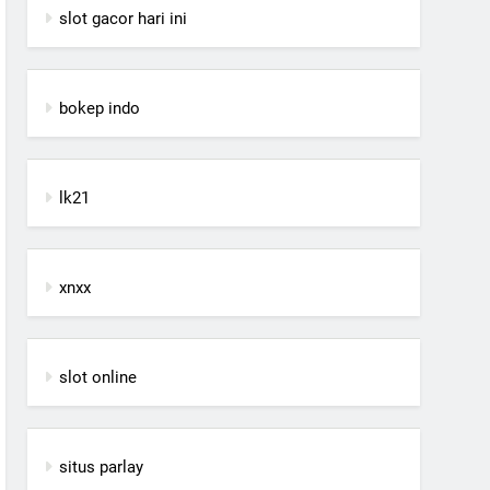
slot gacor hari ini
bokep indo
lk21
xnxx
slot online
situs parlay