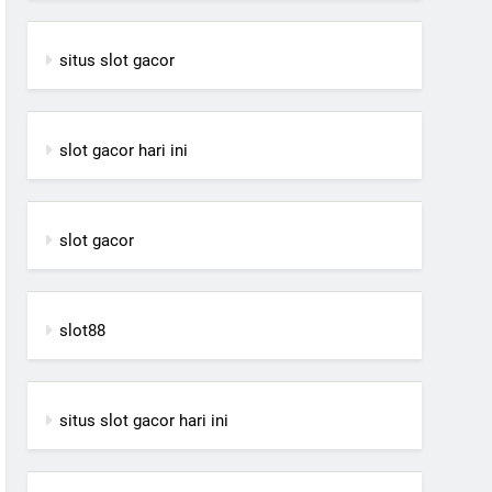
situs slot gacor
slot gacor hari ini
slot gacor
slot88
situs slot gacor hari ini