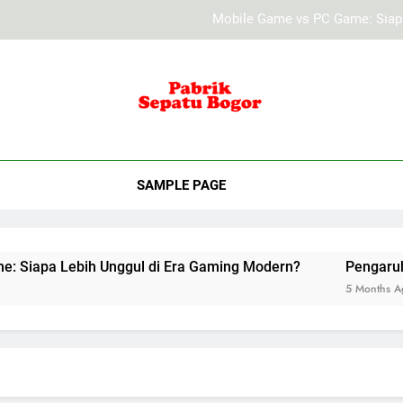
Mobile Game vs PC Game: Siapa
Pengaruh Teknologi 5
Evaluasi Sistem Autentikasi Dua Faktor di Lebah4D: Seber
rik Sepatu Bogor
LAE138 Link Altern
epatu Berkualitas Dari Pabrik Sepatu Bogor.
Mobile Game vs PC Game: Siapa
SAMPLE PAGE
Pengaruh Teknologi 5
Evaluasi Sistem Autentikasi Dua Faktor di Lebah4D: Seber
ih Unggul di Era Gaming Modern?
Pengaruh Teknologi 
5 Months Ago