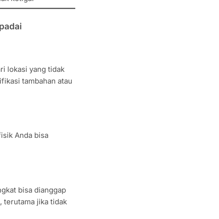
padai
 lokasi yang tidak
ifikasi tambahan atau
fisik Anda bisa
ngkat bisa dianggap
, terutama jika tidak