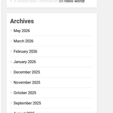
A WordPress Commenter
on
Hello world!
Archives
May 2026
March 2026
February 2026
January 2026
December 2025
November 2025
October 2025
September 2025