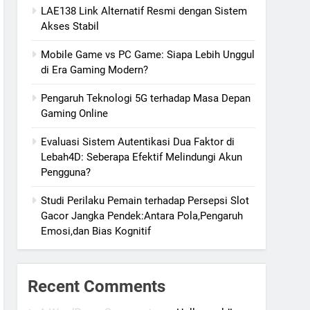
LAE138 Link Alternatif Resmi dengan Sistem
Akses Stabil
Mobile Game vs PC Game: Siapa Lebih Unggul
di Era Gaming Modern?
Pengaruh Teknologi 5G terhadap Masa Depan
Gaming Online
Evaluasi Sistem Autentikasi Dua Faktor di
Lebah4D: Seberapa Efektif Melindungi Akun
Pengguna?
Studi Perilaku Pemain terhadap Persepsi Slot
Gacor Jangka Pendek:Antara Pola,Pengaruh
Emosi,dan Bias Kognitif
Recent Comments