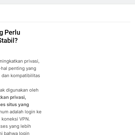
g Perlu
tabil?
ingkatkan privasi,
-hal penting yang
 dan kompatibilitas
ak digunakan oleh
kan privasi,
es situs yang
mum adalah login ke
 koneksi VPN.
ses yang lebih
mi bahwa login