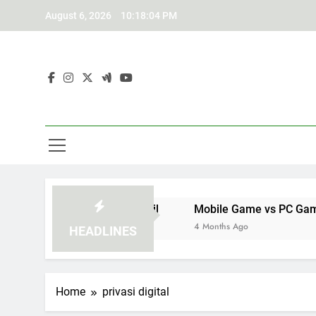
Skip
August 6, 2026
10:18:05 PM
to
content
Pab
Dapatkan S
istem Akses Stabil
Mobile Game vs PC Game: Siapa Leb
4 Months Ago
HEADLINES
Home
privasi digital