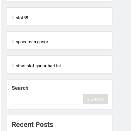
slot88
spaceman gacor
situs slot gacor hari ini
Search
SEARCH
Recent Posts