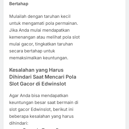
Bertahap
Mulailah dengan taruhan kecil
untuk mengamati pola permainan.
Jika Anda mulai mendapatkan
kemenangan atau melihat pola slot
mulai gacor, tingkatkan taruhan
secara bertahap untuk
memaksimalkan keuntungan.
Kesalahan yang Harus
Dihindari Saat Mencari Pola
Slot Gacor di Edwinslot
Agar Anda bisa mendapatkan
keuntungan besar saat bermain di
slot gacor Edwinslot, berikut ini
beberapa kesalahan yang harus
dihindari: