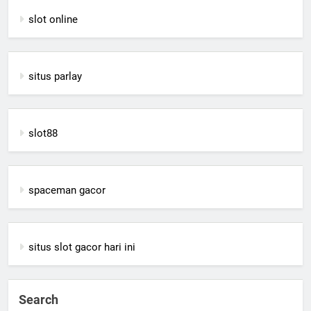
slot online
situs parlay
slot88
spaceman gacor
situs slot gacor hari ini
Search