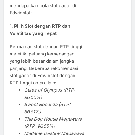
mendapatkan pola slot gacor di
Edwinslot:
1.
Pilih Slot dengan RTP dan
Volatilitas yang Tepat
Permainan slot dengan RTP tinggi
memiliki peluang kemenangan
yang lebih besar dalam jangka
panjang. Beberapa rekomendasi
slot gacor di Edwinslot dengan
RTP tinggi antara lain:
Gates of Olympus (RTP:
96.50%)
Sweet Bonanza (RTP:
96.51%)
The Dog House Megaways
(RTP: 96.55%)
Madame Destiny Megaways