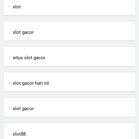
slot
slot gacor
situs slot gacor
slot gacor hari ini
slot gacor
slot88