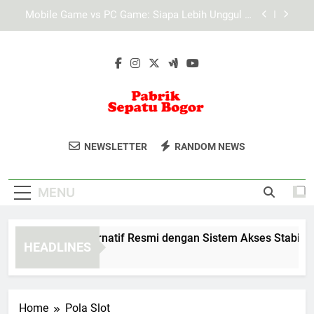
Skip
Pengaruh Teknologi 5G terhadap Masa Depan
to
Gaming Online
content
Evaluasi Sistem Autentikasi Dua Faktor di
Lebah4D: Seberapa Efektif Melindungi Akun
Pengguna?
LAE138 Link Alternatif Resmi dengan Sistem
Akses Stabil
Mobile Game vs PC Game: Siapa Lebih Unggul di
Era Gaming Modern?
Pabrik Sepatu
Dapatkan Sepatu Berkualitas Dari Pabrik
Pengaruh Teknologi 5G terhadap Masa Depan
NEWSLETTER
RANDOM NEWS
Gaming Online
Bogor
Sepatu Bogor.
Evaluasi Sistem Autentikasi Dua Faktor di
Lebah4D: Seberapa Efektif Melindungi Akun
MENU
Pengguna?
AE138 Link Alternatif Resmi dengan Sistem Akses Stabil
HEADLINES
 Months Ago
Home
Pola Slot