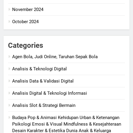
November 2024
October 2024
Categories
Agen Bola, Judi Online, Taruhan Sepak Bola
Analisis & Teknologi Digital
Analisis Data & Validasi Digital
Analisis Digital & Teknologi Informasi
Analisis Slot & Strategi Bermain
Budaya Pop & Animasi Kehidupan Urban & Ketenangan
Psikologi Emosi & Visual Mindfulness & Kesejahteraan
Desain Karakter & Estetika Dunia Anak & Keluarga