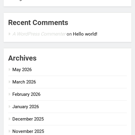
Recent Comments
A WordPress Commenter
on
Hello world!
Archives
May 2026
March 2026
February 2026
January 2026
December 2025
November 2025