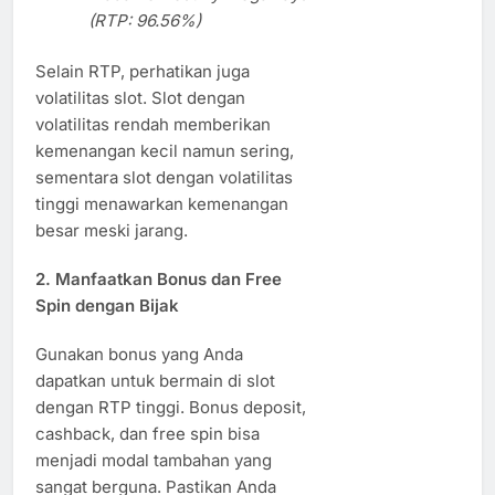
(RTP: 96.56%)
Selain RTP, perhatikan juga
volatilitas slot. Slot dengan
volatilitas rendah memberikan
kemenangan kecil namun sering,
sementara slot dengan volatilitas
tinggi menawarkan kemenangan
besar meski jarang.
2.
Manfaatkan Bonus dan Free
Spin dengan Bijak
Gunakan bonus yang Anda
dapatkan untuk bermain di slot
dengan RTP tinggi. Bonus deposit,
cashback, dan free spin bisa
menjadi modal tambahan yang
sangat berguna. Pastikan Anda