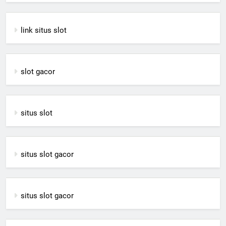
link situs slot
slot gacor
situs slot
situs slot gacor
situs slot gacor