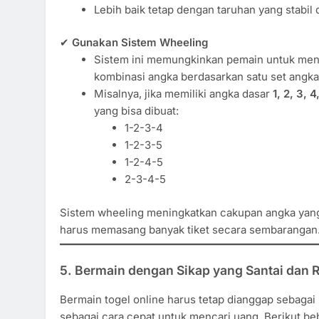
Lebih baik tetap dengan taruhan yang stabil 
✔
Gunakan Sistem Wheeling
Sistem ini memungkinkan pemain untuk men
kombinasi angka berdasarkan satu set angka
Misalnya, jika memiliki angka dasar
1, 2, 3, 4
yang bisa dibuat:
1-2-3-4
1-2-3-5
1-2-4-5
2-3-4-5
Sistem wheeling meningkatkan cakupan angka yan
harus memasang banyak tiket secara sembarangan
5. Bermain dengan Sikap yang Santai dan 
Bermain togel online harus tetap dianggap sebagai
sebagai cara cepat untuk mencari uang. Berikut be