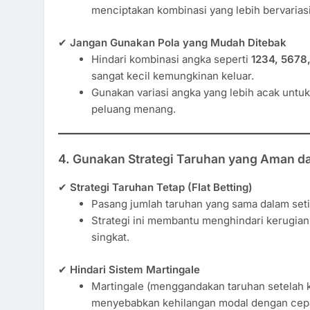
menciptakan kombinasi yang lebih bervariasi
✔
Jangan Gunakan Pola yang Mudah Ditebak
Hindari kombinasi angka seperti
1234, 5678
sangat kecil kemungkinan keluar.
Gunakan variasi angka yang lebih acak untu
peluang menang.
4. Gunakan Strategi Taruhan yang Aman da
✔
Strategi Taruhan Tetap (Flat Betting)
Pasang jumlah taruhan yang sama dalam seti
Strategi ini membantu menghindari kerugian
singkat.
✔
Hindari Sistem Martingale
Martingale (menggandakan taruhan setelah k
menyebabkan kehilangan modal dengan cepa