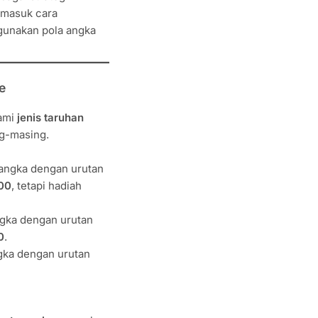
ermasuk cara
gunakan pola angka
e
ami
jenis taruhan
g-masing.
angka dengan urutan
000
, tetapi hadiah
gka dengan urutan
0
.
ka dengan urutan