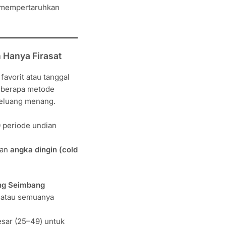
 mempertaruhkan
n Hanya Firasat
avorit atau tanggal
beberapa metode
peluang menang.
 periode undian
an
angka dingin (cold
ang Seimbang
l atau semuanya
sar (25–49) untuk