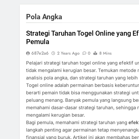
Pola Angka
Strategi Taruhan Togel Online yang Ef
Pemula
687e2a6
2 Years Ago
0
8 Mins
Pelajari strategi taruhan togel online yang efektif 
tidak mengalami kerugian besar. Temukan metode
analisis pola angka, dan strategi taruhan yang lebi
Togel online adalah permainan berbasis keberuntun
berarti pemain tidak bisa menggunakan strategi u
peluang menang. Banyak pemula yang langsung be
memahami dasar-dasar strategi taruhan, sehingga 
mengalami kerugian besar.
Bagi pemula, memahami strategi taruhan yang
efek
langkah penting agar permainan tetap menyenang
finansial yang buruk. Artikel ini akan membahas ber