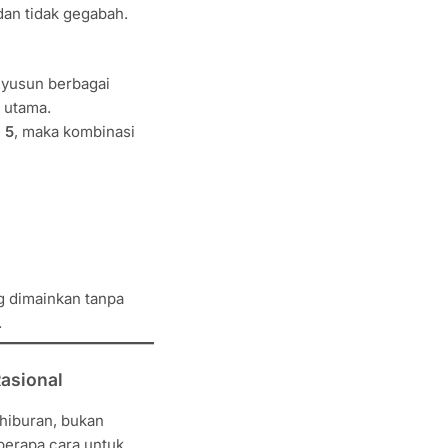
dan tidak gegabah.
yusun berbagai
 utama.
, 5
, maka kombinasi
g dimainkan tanpa
.
Rasional
 hiburan, bukan
berapa cara untuk