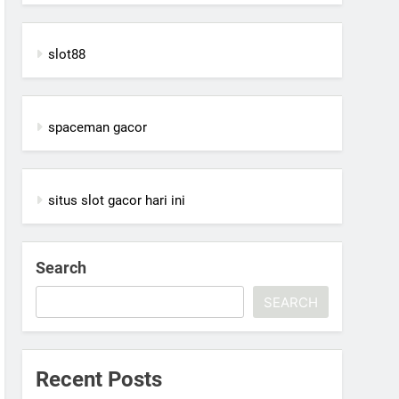
slot88
spaceman gacor
situs slot gacor hari ini
Search
SEARCH
Recent Posts