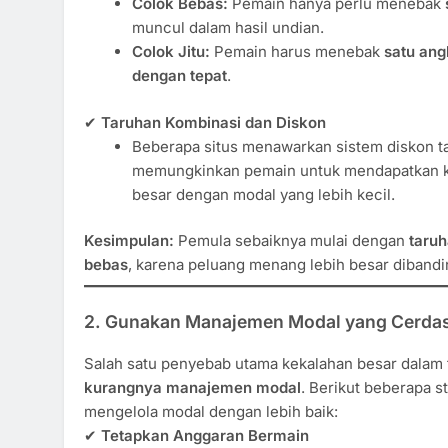
Colok Bebas:
Pemain hanya perlu menebak
muncul dalam hasil undian.
Colok Jitu:
Pemain harus menebak
satu ang
dengan tepat
.
✔
Taruhan Kombinasi dan Diskon
Beberapa situs menawarkan sistem diskon t
memungkinkan pemain untuk mendapatkan k
besar dengan modal yang lebih kecil.
Kesimpulan:
Pemula sebaiknya mulai dengan
taruh
bebas
, karena peluang menang lebih besar dibandi
2. Gunakan Manajemen Modal yang Cerda
Salah satu penyebab utama kekalahan besar dalam t
kurangnya manajemen modal
. Berikut beberapa s
mengelola modal dengan lebih baik:
✔
Tetapkan Anggaran Bermain