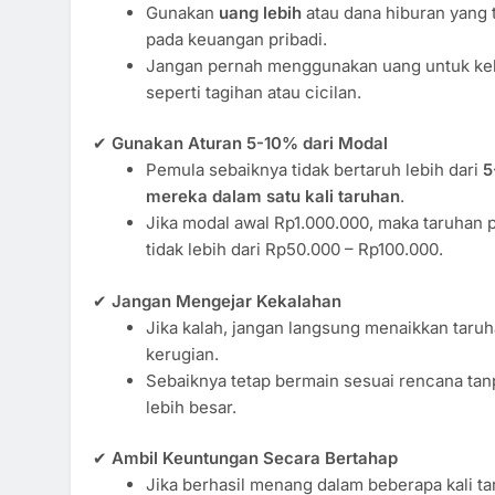
Gunakan
uang lebih
atau dana hiburan yang 
pada keuangan pribadi.
Jangan pernah menggunakan uang untuk keb
seperti tagihan atau cicilan.
✔
Gunakan Aturan 5-10% dari Modal
Pemula sebaiknya tidak bertaruh lebih dari
5
mereka dalam satu kali taruhan
.
Jika modal awal Rp1.000.000, maka taruhan p
tidak lebih dari Rp50.000 – Rp100.000.
✔
Jangan Mengejar Kekalahan
Jika kalah, jangan langsung menaikkan taru
kerugian.
Sebaiknya tetap bermain sesuai rencana tan
lebih besar.
✔
Ambil Keuntungan Secara Bertahap
Jika berhasil menang dalam beberapa kali ta