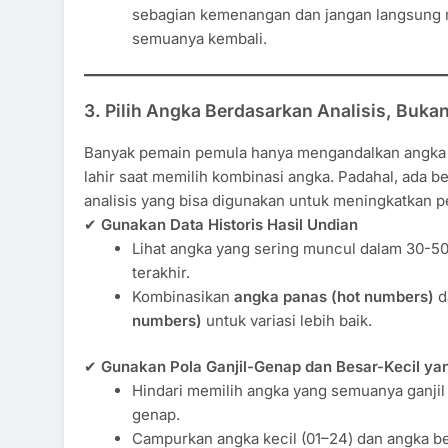
sebagian kemenangan dan jangan langsung
semuanya kembali.
3. Pilih Angka Berdasarkan Analisis, Buka
Banyak pemain pemula hanya mengandalkan angka f
lahir saat memilih kombinasi angka. Padahal, ada 
analisis yang bisa digunakan untuk meningkatkan 
✔
Gunakan Data Historis Hasil Undian
Lihat angka yang sering muncul dalam 30-50
terakhir.
Kombinasikan
angka panas (hot numbers)
d
numbers)
untuk variasi lebih baik.
✔
Gunakan Pola Ganjil-Genap dan Besar-Kecil y
Hindari memilih angka yang semuanya ganji
genap.
Campurkan angka kecil (01–24) dan angka be