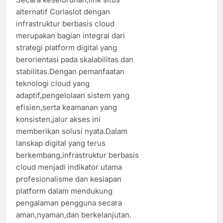
alternatif Corlaslot dengan
infrastruktur berbasis cloud
merupakan bagian integral dari
strategi platform digital yang
berorientasi pada skalabilitas dan
stabilitas.Dengan pemanfaatan
teknologi cloud yang
adaptif,pengelolaan sistem yang
efisien,serta keamanan yang
konsisten,jalur akses ini
memberikan solusi nyata.Dalam
lanskap digital yang terus
berkembang,infrastruktur berbasis
cloud menjadi indikator utama
profesionalisme dan kesiapan
platform dalam mendukung
pengalaman pengguna secara
aman,nyaman,dan berkelanjutan.