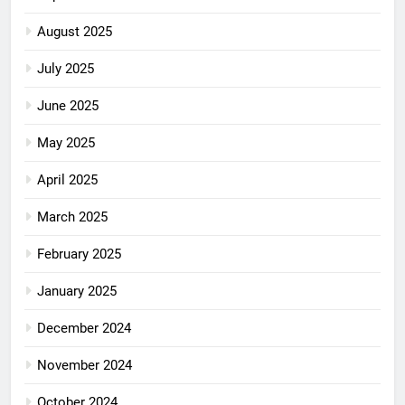
August 2025
July 2025
June 2025
May 2025
April 2025
March 2025
February 2025
January 2025
December 2024
November 2024
October 2024