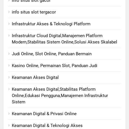
info situs slot gacor
info situs slot tergacor
Infrastruktur Akses & Teknologi Platform
Infrastruktur Cloud Digital,Manajemen Platform
Modern,Stabilitas Sistem Online,Solusi Akses Skalabel
Judi Online, Slot Online, Panduan Bermain
Kasino Online, Permainan Slot, Panduan Judi
Keamanan Akses Digital
Keamanan Akses Digital,Stabilitas Platform
Online,Edukasi Pengguna,Manajemen Infrastruktur
Sistem
Keamanan Digital & Privasi Online
Keamanan Digital & Teknologi Akses