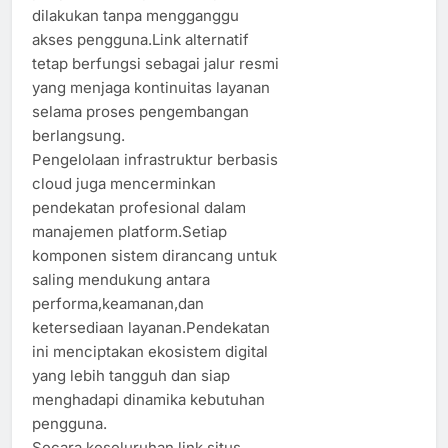
dilakukan tanpa mengganggu
akses pengguna.Link alternatif
tetap berfungsi sebagai jalur resmi
yang menjaga kontinuitas layanan
selama proses pengembangan
berlangsung.
Pengelolaan infrastruktur berbasis
cloud juga mencerminkan
pendekatan profesional dalam
manajemen platform.Setiap
komponen sistem dirancang untuk
saling mendukung antara
performa,keamanan,dan
ketersediaan layanan.Pendekatan
ini menciptakan ekosistem digital
yang lebih tangguh dan siap
menghadapi dinamika kebutuhan
pengguna.
Secara keseluruhan,link situs