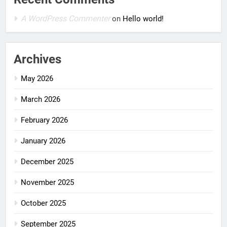
A WordPress Commenter
on
Hello world!
Archives
May 2026
March 2026
February 2026
January 2026
December 2025
November 2025
October 2025
September 2025