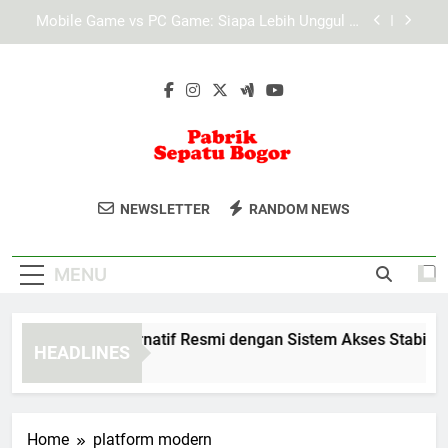
Skip
Pengaruh Teknologi 5G terhadap Masa Depan
to
Gaming Online
content
Evaluasi Sistem Autentikasi Dua Faktor di
Lebah4D: Seberapa Efektif Melindungi Akun
Pengguna?
LAE138 Link Alternatif Resmi dengan Sistem
Akses Stabil
Mobile Game vs PC Game: Siapa Lebih Unggul di
Era Gaming Modern?
Pabrik Sepatu
Dapatkan Sepatu Berkualitas Dari Pabrik
Pengaruh Teknologi 5G terhadap Masa Depan
NEWSLETTER
RANDOM NEWS
Gaming Online
Bogor
Sepatu Bogor.
Evaluasi Sistem Autentikasi Dua Faktor di
Lebah4D: Seberapa Efektif Melindungi Akun
MENU
Pengguna?
AE138 Link Alternatif Resmi dengan Sistem Akses Stabil
HEADLINES
Months Ago
Home
platform modern