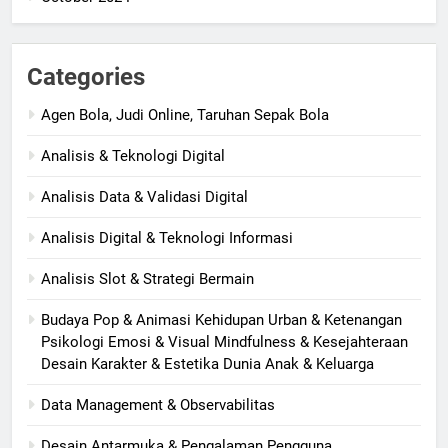
Categories
Agen Bola, Judi Online, Taruhan Sepak Bola
Analisis & Teknologi Digital
Analisis Data & Validasi Digital
Analisis Digital & Teknologi Informasi
Analisis Slot & Strategi Bermain
Budaya Pop & Animasi Kehidupan Urban & Ketenangan
Psikologi Emosi & Visual Mindfulness & Kesejahteraan
Desain Karakter & Estetika Dunia Anak & Keluarga
Data Management & Observabilitas
Desain Antarmuka & Pengalaman Pengguna