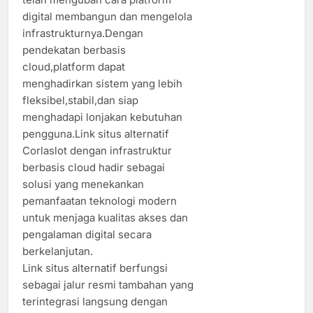
digital membangun dan mengelola
infrastrukturnya.Dengan
pendekatan berbasis
cloud,platform dapat
menghadirkan sistem yang lebih
fleksibel,stabil,dan siap
menghadapi lonjakan kebutuhan
pengguna.Link situs alternatif
Corlaslot dengan infrastruktur
berbasis cloud hadir sebagai
solusi yang menekankan
pemanfaatan teknologi modern
untuk menjaga kualitas akses dan
pengalaman digital secara
berkelanjutan.
Link situs alternatif berfungsi
sebagai jalur resmi tambahan yang
terintegrasi langsung dengan