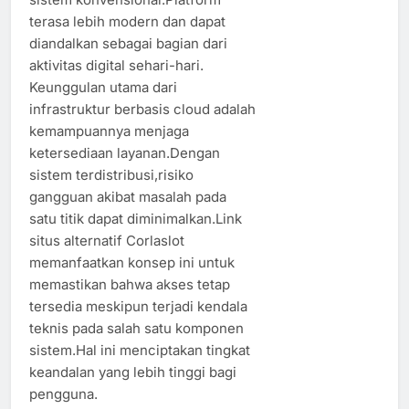
terasa lebih modern dan dapat
diandalkan sebagai bagian dari
aktivitas digital sehari-hari.
Keunggulan utama dari
infrastruktur berbasis cloud adalah
kemampuannya menjaga
ketersediaan layanan.Dengan
sistem terdistribusi,risiko
gangguan akibat masalah pada
satu titik dapat diminimalkan.Link
situs alternatif Corlaslot
memanfaatkan konsep ini untuk
memastikan bahwa akses tetap
tersedia meskipun terjadi kendala
teknis pada salah satu komponen
sistem.Hal ini menciptakan tingkat
keandalan yang lebih tinggi bagi
pengguna.