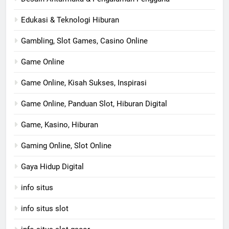
Edukasi & Teknologi Hiburan
Gambling, Slot Games, Casino Online
Game Online
Game Online, Kisah Sukses, Inspirasi
Game Online, Panduan Slot, Hiburan Digital
Game, Kasino, Hiburan
Gaming Online, Slot Online
Gaya Hidup Digital
info situs
info situs slot