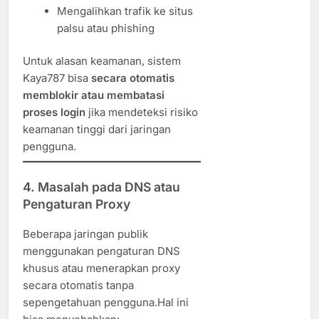
Mengalihkan trafik ke situs
palsu atau phishing
Untuk alasan keamanan, sistem
Kaya787 bisa
secara otomatis
memblokir atau membatasi
proses login
jika mendeteksi risiko
keamanan tinggi dari jaringan
pengguna.
4.
Masalah pada DNS atau
Pengaturan Proxy
Beberapa jaringan publik
menggunakan pengaturan DNS
khusus atau menerapkan proxy
secara otomatis tanpa
sepengetahuan pengguna.Hal ini