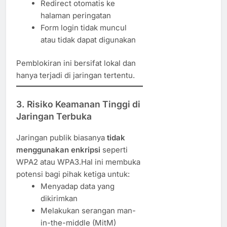
Redirect otomatis ke
halaman peringatan
Form login tidak muncul
atau tidak dapat digunakan
Pemblokiran ini bersifat lokal dan
hanya terjadi di jaringan tertentu.
3.
Risiko Keamanan Tinggi di
Jaringan Terbuka
Jaringan publik biasanya
tidak
menggunakan enkripsi
seperti
WPA2 atau WPA3.Hal ini membuka
potensi bagi pihak ketiga untuk:
Menyadap data yang
dikirimkan
Melakukan serangan man-
in-the-middle (MitM)