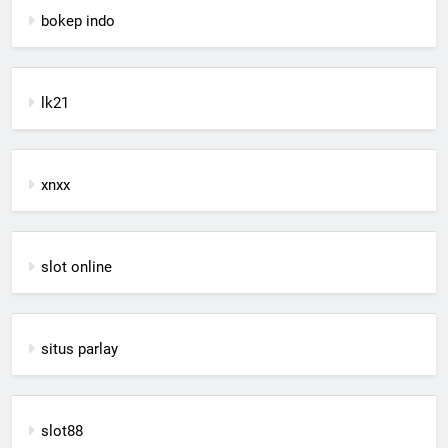
bokep indo
lk21
xnxx
slot online
situs parlay
slot88