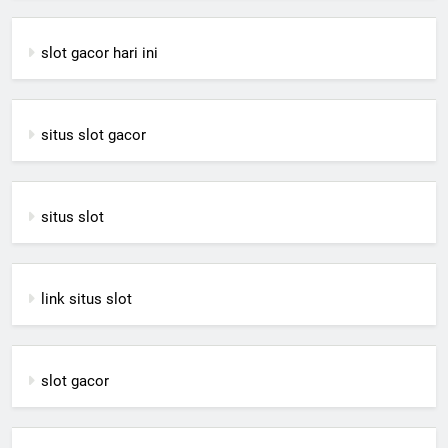
slot gacor hari ini
situs slot gacor
situs slot
link situs slot
slot gacor