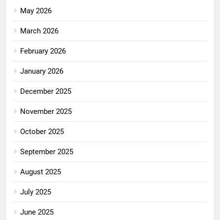
May 2026
March 2026
February 2026
January 2026
December 2025
November 2025
October 2025
September 2025
August 2025
July 2025
June 2025