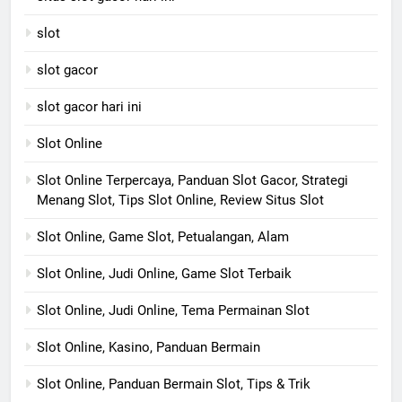
slot
slot gacor
slot gacor hari ini
Slot Online
Slot Online Terpercaya, Panduan Slot Gacor, Strategi
Menang Slot, Tips Slot Online, Review Situs Slot
Slot Online, Game Slot, Petualangan, Alam
Slot Online, Judi Online, Game Slot Terbaik
Slot Online, Judi Online, Tema Permainan Slot
Slot Online, Kasino, Panduan Bermain
Slot Online, Panduan Bermain Slot, Tips & Trik