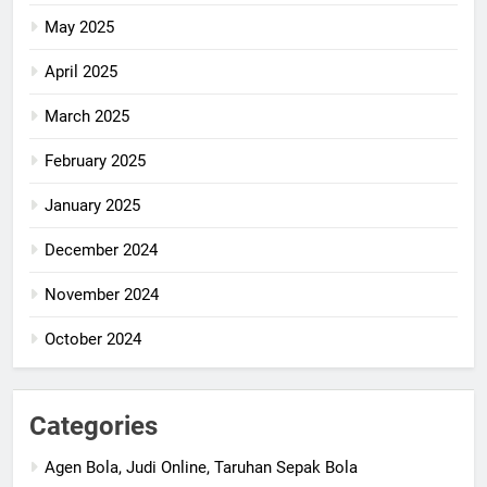
May 2025
April 2025
March 2025
February 2025
January 2025
December 2024
November 2024
October 2024
Categories
Agen Bola, Judi Online, Taruhan Sepak Bola