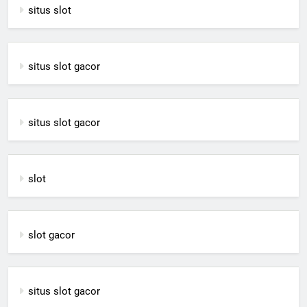
situs slot
situs slot gacor
situs slot gacor
slot
slot gacor
situs slot gacor