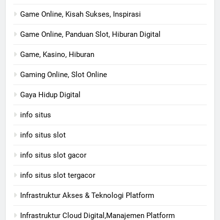
Game Online, Kisah Sukses, Inspirasi
Game Online, Panduan Slot, Hiburan Digital
Game, Kasino, Hiburan
Gaming Online, Slot Online
Gaya Hidup Digital
info situs
info situs slot
info situs slot gacor
info situs slot tergacor
Infrastruktur Akses & Teknologi Platform
Infrastruktur Cloud Digital,Manajemen Platform