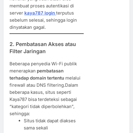
membuat proses autentikasi di
server
kaya787 login
terputus
sebelum selesai, sehingga login
dinyatakan gagal.
2.
Pembatasan Akses atau
Filter Jaringan
Beberapa penyedia Wi-Fi publik
menerapkan
pembatasan
terhadap domain tertentu
melalui
firewall atau DNS filtering.Dalam
beberapa kasus, situs seperti
Kaya787 bisa terdeteksi sebagai
“kategori tidak diperbolehkan”,
sehingga:
Situs tidak dapat diakses
sama sekali