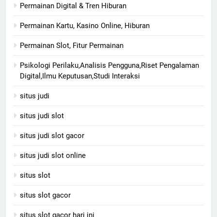
Permainan Digital & Tren Hiburan
Permainan Kartu, Kasino Online, Hiburan
Permainan Slot, Fitur Permainan
Psikologi Perilaku,Analisis Pengguna,Riset Pengalaman
Digital,Ilmu Keputusan,Studi Interaksi
situs judi
situs judi slot
situs judi slot gacor
situs judi slot online
situs slot
situs slot gacor
situs slot gacor hari ini