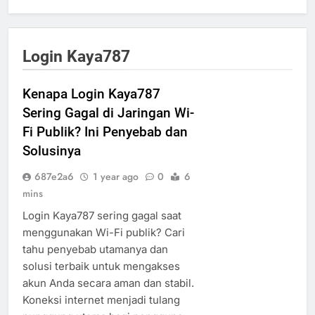
Login Kaya787
Kenapa Login Kaya787
Sering Gagal di Jaringan Wi-
Fi Publik? Ini Penyebab dan
Solusinya
687e2a6
1 year ago
0
6
mins
Login Kaya787 sering gagal saat
menggunakan Wi-Fi publik? Cari
tahu penyebab utamanya dan
solusi terbaik untuk mengakses
akun Anda secara aman dan stabil.
Koneksi internet menjadi tulang