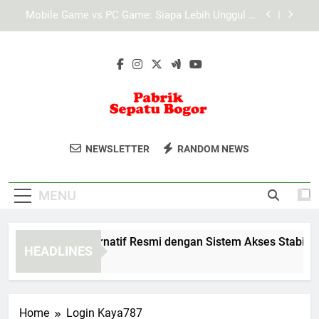
Era Gaming Modern?
Skip
Pengaruh Teknologi 5G terhadap Masa Depan
to
Gaming Online
content
Evaluasi Sistem Autentikasi Dua Faktor di
Lebah4D: Seberapa Efektif Melindungi Akun
Pengguna?
LAE138 Link Alternatif Resmi dengan Sistem
Akses Stabil
Mobile Game vs PC Game: Siapa Lebih Unggul di
Era Gaming Modern?
Pabrik Sepatu
Dapatkan Sepatu Berkualitas Dari Pabrik
Pengaruh Teknologi 5G terhadap Masa Depan
NEWSLETTER
RANDOM NEWS
Gaming Online
Bogor
Sepatu Bogor.
Evaluasi Sistem Autentikasi Dua Faktor di
Lebah4D: Seberapa Efektif Melindungi Akun
MENU
Pengguna?
LAE138 Link Alternatif Resmi dengan Sistem Akses Stabil
HEADLINES
3 Months Ago
Home
Login Kaya787