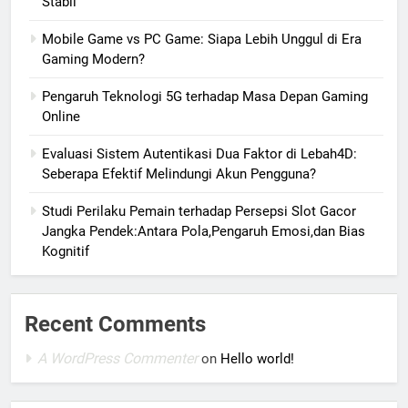
Stabil
Mobile Game vs PC Game: Siapa Lebih Unggul di Era
Gaming Modern?
Pengaruh Teknologi 5G terhadap Masa Depan Gaming
Online
Evaluasi Sistem Autentikasi Dua Faktor di Lebah4D:
Seberapa Efektif Melindungi Akun Pengguna?
Studi Perilaku Pemain terhadap Persepsi Slot Gacor
Jangka Pendek:Antara Pola,Pengaruh Emosi,dan Bias
Kognitif
Recent Comments
A WordPress Commenter
on
Hello world!