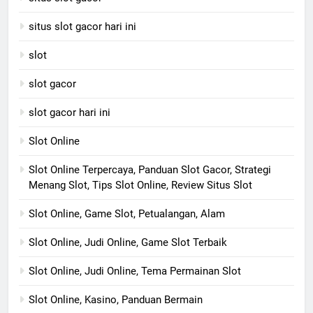
situs slot gacor hari ini
slot
slot gacor
slot gacor hari ini
Slot Online
Slot Online Terpercaya, Panduan Slot Gacor, Strategi
Menang Slot, Tips Slot Online, Review Situs Slot
Slot Online, Game Slot, Petualangan, Alam
Slot Online, Judi Online, Game Slot Terbaik
Slot Online, Judi Online, Tema Permainan Slot
Slot Online, Kasino, Panduan Bermain