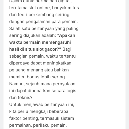
Dalam dunia permainan digital,
terutama slot online, banyak mitos
dan teori berkembang seiring
dengan pengalaman para pemain.
Salah satu pertanyaan yang paling
sering diajukan adalah:
“Apakah
waktu bermain memengaruhi
hasil di situs slot gacor?”
Bagi
sebagian pemain, waktu tertentu
dipercaya dapat meningkatkan
peluang menang atau bahkan
memicu bonus lebih sering.
Namun, sejauh mana pernyataan
ini dapat dibenarkan secara logis
dan teknis?
Untuk menjawab pertanyaan ini,
kita perlu mengkaji beberapa
faktor penting, termasuk sistem
permainan, perilaku pemain,