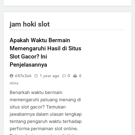
jam hoki slot
Apakah Waktu Bermain
Memengaruhi Hasil di Situs
Slot Gacor? Ini
Penjelasannya
687e2a6
1 year ago
0
6
mins
Benarkah waktu bermain
memengaruhi peluang menang di
situs slot gacor? Temukan
jawabannya dalam ulasan lengkap
tentang pengaruh waktu terhadap
performa permainan slot online.