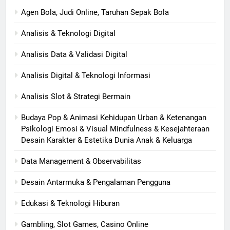
Agen Bola, Judi Online, Taruhan Sepak Bola
Analisis & Teknologi Digital
Analisis Data & Validasi Digital
Analisis Digital & Teknologi Informasi
Analisis Slot & Strategi Bermain
Budaya Pop & Animasi Kehidupan Urban & Ketenangan
Psikologi Emosi & Visual Mindfulness & Kesejahteraan
Desain Karakter & Estetika Dunia Anak & Keluarga
Data Management & Observabilitas
Desain Antarmuka & Pengalaman Pengguna
Edukasi & Teknologi Hiburan
Gambling, Slot Games, Casino Online