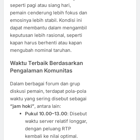
seperti pagi atau siang hari,
pemain cenderung lebih fokus dan
emosinya lebih stabil. Kondisi ini
dapat membantu dalam mengambil
keputusan lebih rasional, seperti
kapan harus berhenti atau kapan
mengubah nominal taruhan.
Waktu Terbaik Berdasarkan
Pengalaman Komunitas
Dalam berbagai forum dan grup
diskusi pemain, terdapat pola-pola
waktu yang sering disebut sebagai
“jam hoki”
, antara lain:
Pukul 10.00–13.00
: Disebut
waktu server relatif longgar,
dengan peluang RTP
kembali ke nilai optimal.