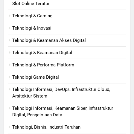
Slot Online Teratur
Teknologi & Gaming
Teknologi & Inovasi
Teknologi & Keamanan Akses Digital
Teknologi & Keamanan Digital
Teknologi & Performa Platform
Teknologi Game Digital
Teknologi Informasi, DevOps, Infrastruktur Cloud,
Arsitektur Sistem
Teknologi Informasi, Keamanan Siber, Infrastruktur
Digital, Pengelolaan Data
Teknologi, Bisnis, Industri Taruhan