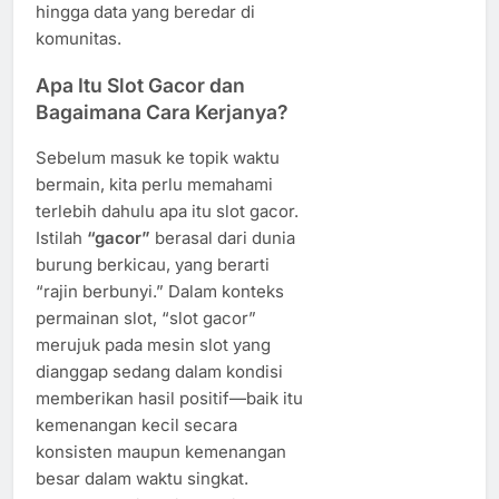
hingga data yang beredar di
komunitas.
Apa Itu Slot Gacor dan
Bagaimana Cara Kerjanya?
Sebelum masuk ke topik waktu
bermain, kita perlu memahami
terlebih dahulu apa itu slot gacor.
Istilah
“gacor”
berasal dari dunia
burung berkicau, yang berarti
“rajin berbunyi.” Dalam konteks
permainan slot, “slot gacor”
merujuk pada mesin slot yang
dianggap sedang dalam kondisi
memberikan hasil positif—baik itu
kemenangan kecil secara
konsisten maupun kemenangan
besar dalam waktu singkat.