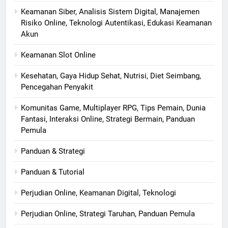
Keamanan Siber, Analisis Sistem Digital, Manajemen
Risiko Online, Teknologi Autentikasi, Edukasi Keamanan
Akun
Keamanan Slot Online
Kesehatan, Gaya Hidup Sehat, Nutrisi, Diet Seimbang,
Pencegahan Penyakit
Komunitas Game, Multiplayer RPG, Tips Pemain, Dunia
Fantasi, Interaksi Online, Strategi Bermain, Panduan
Pemula
Panduan & Strategi
Panduan & Tutorial
Perjudian Online, Keamanan Digital, Teknologi
Perjudian Online, Strategi Taruhan, Panduan Pemula