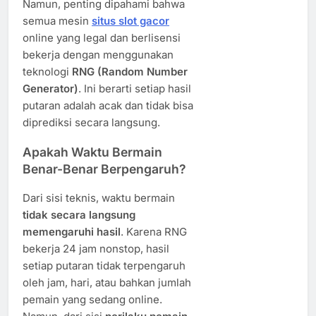
Namun, penting dipahami bahwa
semua mesin
situs slot gacor
online yang legal dan berlisensi
bekerja dengan menggunakan
teknologi
RNG (Random Number
Generator)
. Ini berarti setiap hasil
putaran adalah acak dan tidak bisa
diprediksi secara langsung.
Apakah Waktu Bermain
Benar-Benar Berpengaruh?
Dari sisi teknis, waktu bermain
tidak secara langsung
memengaruhi hasil
. Karena RNG
bekerja 24 jam nonstop, hasil
setiap putaran tidak terpengaruh
oleh jam, hari, atau bahkan jumlah
pemain yang sedang online.