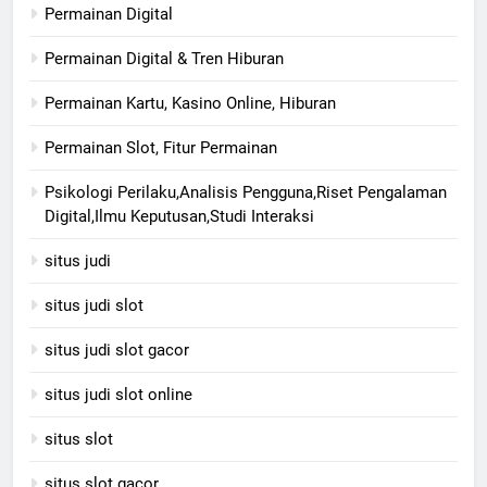
Permainan Digital
Permainan Digital & Tren Hiburan
Permainan Kartu, Kasino Online, Hiburan
Permainan Slot, Fitur Permainan
Psikologi Perilaku,Analisis Pengguna,Riset Pengalaman
Digital,Ilmu Keputusan,Studi Interaksi
situs judi
situs judi slot
situs judi slot gacor
situs judi slot online
situs slot
situs slot gacor