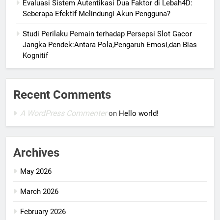
Evaluasi Sistem Autentikasi Dua Faktor di Lebah4D:
Seberapa Efektif Melindungi Akun Pengguna?
Studi Perilaku Pemain terhadap Persepsi Slot Gacor
Jangka Pendek:Antara Pola,Pengaruh Emosi,dan Bias
Kognitif
Recent Comments
A WordPress Commenter
on
Hello world!
Archives
May 2026
March 2026
February 2026