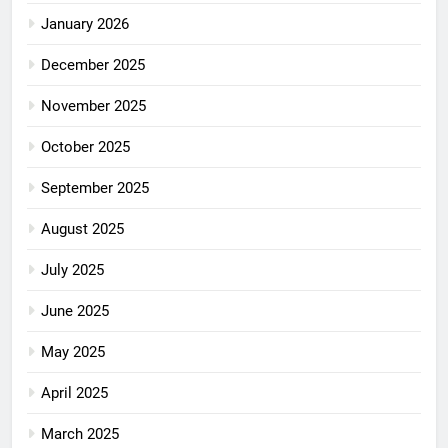
January 2026
December 2025
November 2025
October 2025
September 2025
August 2025
July 2025
June 2025
May 2025
April 2025
March 2025