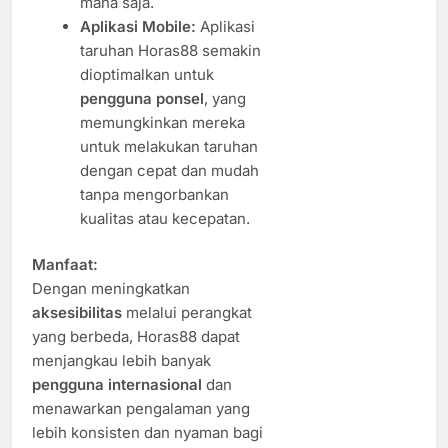
mana saja.
Aplikasi Mobile:
Aplikasi
taruhan Horas88 semakin
dioptimalkan untuk
pengguna ponsel
, yang
memungkinkan mereka
untuk melakukan taruhan
dengan cepat dan mudah
tanpa mengorbankan
kualitas atau kecepatan.
Manfaat:
Dengan meningkatkan
aksesibilitas
melalui perangkat
yang berbeda, Horas88 dapat
menjangkau lebih banyak
pengguna internasional
dan
menawarkan pengalaman yang
lebih konsisten dan nyaman bagi