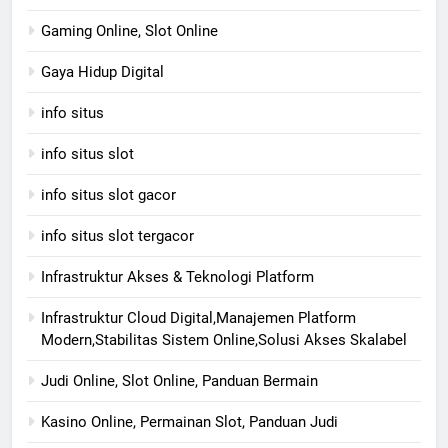
Gaming Online, Slot Online
Gaya Hidup Digital
info situs
info situs slot
info situs slot gacor
info situs slot tergacor
Infrastruktur Akses & Teknologi Platform
Infrastruktur Cloud Digital,Manajemen Platform
Modern,Stabilitas Sistem Online,Solusi Akses Skalabel
Judi Online, Slot Online, Panduan Bermain
Kasino Online, Permainan Slot, Panduan Judi