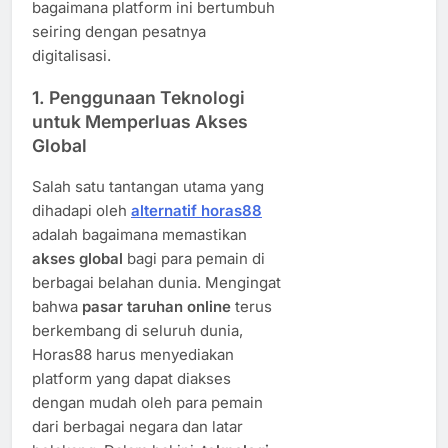
bagaimana platform ini bertumbuh
seiring dengan pesatnya
digitalisasi.
1. Penggunaan Teknologi
untuk Memperluas Akses
Global
Salah satu tantangan utama yang
dihadapi oleh
alternatif horas88
adalah bagaimana memastikan
akses global
bagi para pemain di
berbagai belahan dunia. Mengingat
bahwa
pasar taruhan online
terus
berkembang di seluruh dunia,
Horas88 harus menyediakan
platform yang dapat diakses
dengan mudah oleh para pemain
dari berbagai negara dan latar