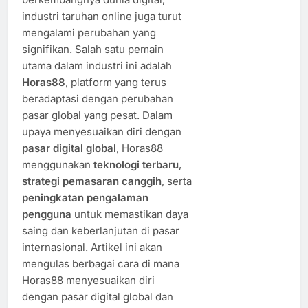
industri taruhan online juga turut
mengalami perubahan yang
signifikan. Salah satu pemain
utama dalam industri ini adalah
Horas88
, platform yang terus
beradaptasi dengan perubahan
pasar global yang pesat. Dalam
upaya menyesuaikan diri dengan
pasar digital global
, Horas88
menggunakan
teknologi terbaru
,
strategi pemasaran canggih
, serta
peningkatan pengalaman
pengguna
untuk memastikan daya
saing dan keberlanjutan di pasar
internasional. Artikel ini akan
mengulas berbagai cara di mana
Horas88 menyesuaikan diri
dengan pasar digital global dan