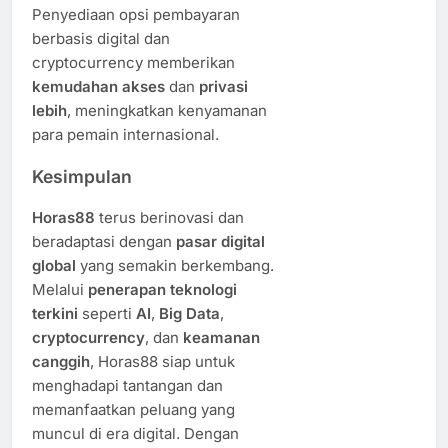
Penyediaan opsi pembayaran
berbasis digital dan
cryptocurrency memberikan
kemudahan akses
dan
privasi
lebih
, meningkatkan kenyamanan
para pemain internasional.
Kesimpulan
Horas88
terus berinovasi dan
beradaptasi dengan
pasar digital
global
yang semakin berkembang.
Melalui
penerapan teknologi
terkini
seperti
AI
,
Big Data
,
cryptocurrency
, dan
keamanan
canggih
, Horas88 siap untuk
menghadapi tantangan dan
memanfaatkan peluang yang
muncul di era digital. Dengan