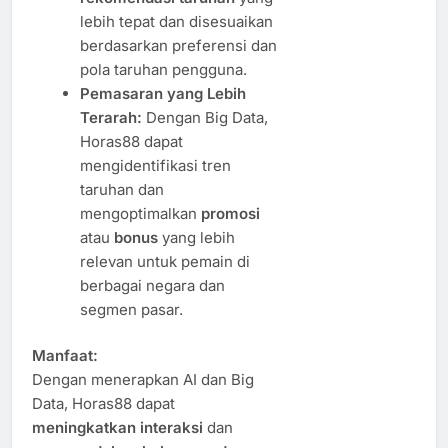
lebih tepat dan disesuaikan
berdasarkan preferensi dan
pola taruhan pengguna.
Pemasaran yang Lebih
Terarah:
Dengan Big Data,
Horas88 dapat
mengidentifikasi tren
taruhan dan
mengoptimalkan
promosi
atau
bonus
yang lebih
relevan untuk pemain di
berbagai negara dan
segmen pasar.
Manfaat:
Dengan menerapkan AI dan Big
Data, Horas88 dapat
meningkatkan interaksi
dan