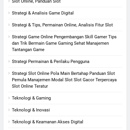
Slot Online, Panduan Slot
Strategi & Analisis Game Digital
Strategi & Tips, Permainan Online, Analisis Fitur Slot
Strategi Game Online Pengembangan Skill Gamer Tips
dan Trik Bermain Game Gaming Sehat Manajemen
Tantangan Game
Strategi Permainan & Perilaku Pengguna
Strategi Slot Online Pola Main Bertahap Panduan Slot
Pemula Manajemen Modal Slot Slot Gacor Terpercaya
Slot Online Teratur
Teknologi & Gaming
Teknologi & Inovasi
Teknologi & Keamanan Akses Digital