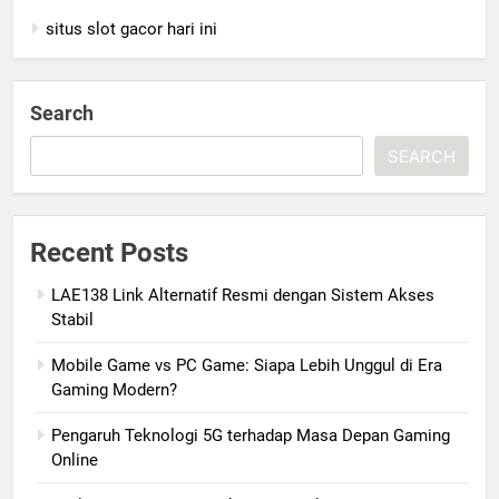
situs slot gacor hari ini
Search
SEARCH
Recent Posts
LAE138 Link Alternatif Resmi dengan Sistem Akses
Stabil
Mobile Game vs PC Game: Siapa Lebih Unggul di Era
Gaming Modern?
Pengaruh Teknologi 5G terhadap Masa Depan Gaming
Online