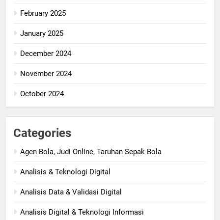
February 2025
January 2025
December 2024
November 2024
October 2024
Categories
Agen Bola, Judi Online, Taruhan Sepak Bola
Analisis & Teknologi Digital
Analisis Data & Validasi Digital
Analisis Digital & Teknologi Informasi