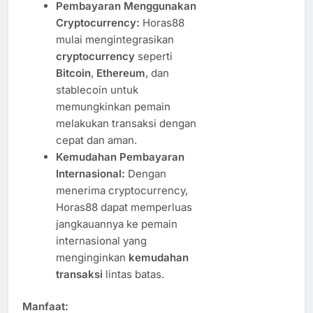
Pembayaran Menggunakan
Cryptocurrency:
Horas88
mulai mengintegrasikan
cryptocurrency
seperti
Bitcoin
,
Ethereum
, dan
stablecoin untuk
memungkinkan pemain
melakukan transaksi dengan
cepat dan aman.
Kemudahan Pembayaran
Internasional:
Dengan
menerima cryptocurrency,
Horas88 dapat memperluas
jangkauannya ke pemain
internasional yang
menginginkan
kemudahan
transaksi
lintas batas.
Manfaat: