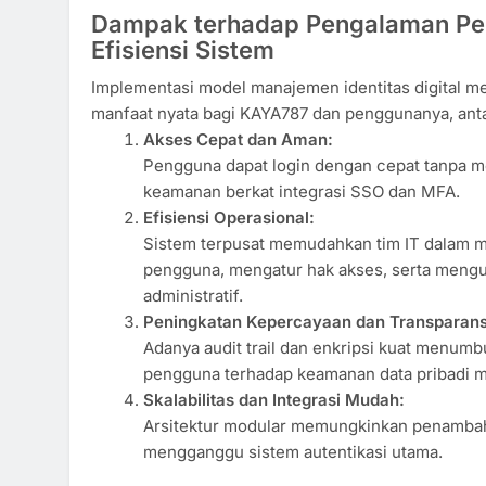
Dampak terhadap Pengalaman Pe
Efisiensi Sistem
Implementasi model manajemen identitas digital 
manfaat nyata bagi KAYA787 dan penggunanya, antar
Akses Cepat dan Aman:
Pengguna dapat login dengan cepat tanpa 
keamanan berkat integrasi SSO dan MFA.
Efisiensi Operasional:
Sistem terpusat memudahkan tim IT dalam 
pengguna, mengatur hak akses, serta meng
administratif.
Peningkatan Kepercayaan dan Transparans
Adanya audit trail dan enkripsi kuat menum
pengguna terhadap keamanan data pribadi m
Skalabilitas dan Integrasi Mudah:
Arsitektur modular memungkinkan penambaha
mengganggu sistem autentikasi utama.