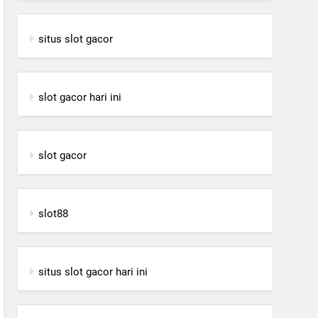
situs slot gacor
slot gacor hari ini
slot gacor
slot88
situs slot gacor hari ini