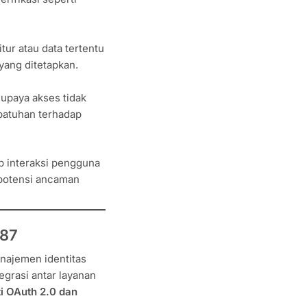
ur atau data tertentu
yang ditetapkan.
 upaya akses tidak
patuhan terhadap
p interaksi pengguna
 potensi ancaman
787
najemen identitas
grasi antar layanan
i OAuth 2.0 dan