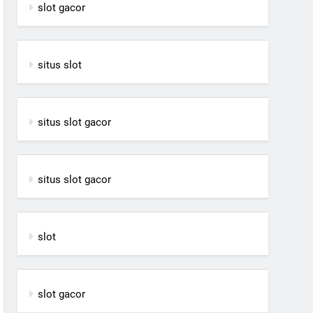
slot gacor
situs slot
situs slot gacor
situs slot gacor
slot
slot gacor