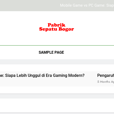
Mobile Game vs PC Game: Siapa
Pengaruh Teknologi 5
Evaluasi Sistem Autentikasi Dua Faktor di Lebah4D: Seber
rik Sepatu Bogor
LAE138 Link Altern
epatu Berkualitas Dari Pabrik Sepatu Bogor.
Mobile Game vs PC Game: Siapa
SAMPLE PAGE
Pengaruh Teknologi 5
Evaluasi Sistem Autentikasi Dua Faktor di Lebah4D: Seber
Lebih Unggul di Era Gaming Modern?
Pengaruh Teknolo
5 Months Ago