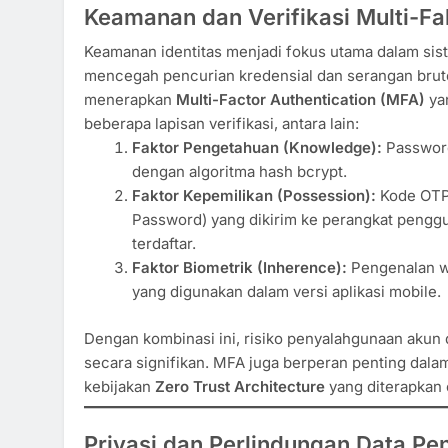
Keamanan dan Verifikasi Multi-Fa
Keamanan identitas menjadi fokus utama dalam si
mencegah pencurian kredensial dan serangan brute 
menerapkan
Multi-Factor Authentication (MFA)
ya
beberapa lapisan verifikasi, antara lain:
Faktor Pengetahuan (Knowledge):
Password
dengan algoritma hash bcrypt.
Faktor Kepemilikan (Possession):
Kode OTP
Password) yang dikirim ke perangkat penggu
terdaftar.
Faktor Biometrik (Inherence):
Pengenalan waj
yang digunakan dalam versi aplikasi mobile.
Dengan kombinasi ini, risiko penyalahgunaan akun 
secara signifikan. MFA juga berperan penting dal
kebijakan
Zero Trust Architecture
yang diterapkan 
Privasi dan Perlindungan Data P