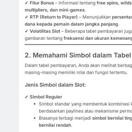
✔
Fitur Bonus
– Informasi tentang
free spins, wilds
multipliers, dan mini-games
.
✔
RTP (Return to Player)
– Menunjukkan
persenta
dana kepada pemain dalam jangka panjang
.
✔
Volatilitas Slot
– Beberapa tabel pembayaran ju
gambaran tentang
frekuensi dan ukuran kemenan
2. Memahami Simbol dalam Tabe
Dalam tabel pembayaran, Anda akan melihat berba
masing-masing memiliki nilai dan fungsi tertentu.
Jenis Simbol dalam Slot:
✔
Simbol Reguler
Simbol standar yang membentuk kombinasi
berdasarkan paylines atau mekanisme perma
Biasanya terbagi menjadi
simbol bernilai tin
bernilai rendah
.