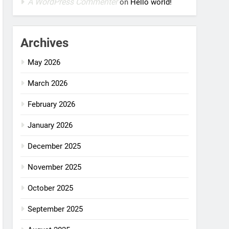
A WordPress Commenter
on
Hello world!
Archives
May 2026
March 2026
February 2026
January 2026
December 2025
November 2025
October 2025
September 2025