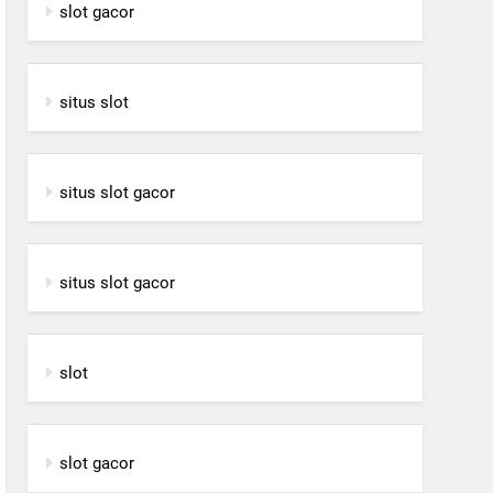
slot gacor
situs slot
situs slot gacor
situs slot gacor
slot
slot gacor