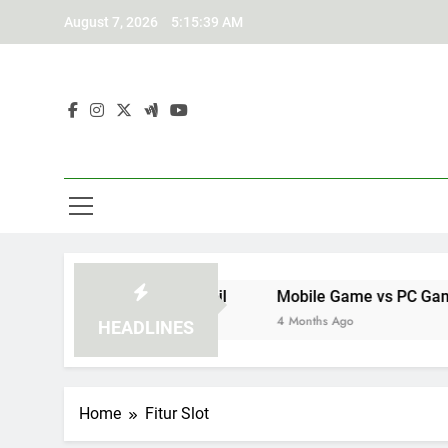
Skip
August 7, 2026
5:15:40 AM
to
content
Pab
Dapatkan S
istem Akses Stabil
Mobile Game vs PC Game: Siapa Leb
4 Months Ago
HEADLINES
Home
Fitur Slot