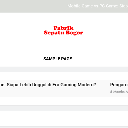
Mobile Game vs PC Game: Siapa
Pengaruh Teknologi 5
Evaluasi Sistem Autentikasi Dua Faktor di Lebah4D: Seber
rik Sepatu Bogor
LAE138 Link Altern
epatu Berkualitas Dari Pabrik Sepatu Bogor.
Mobile Game vs PC Game: Siapa
SAMPLE PAGE
Pengaruh Teknologi 5
Evaluasi Sistem Autentikasi Dua Faktor di Lebah4D: Seber
ih Unggul di Era Gaming Modern?
Pengaruh Teknologi 
5 Months Ago