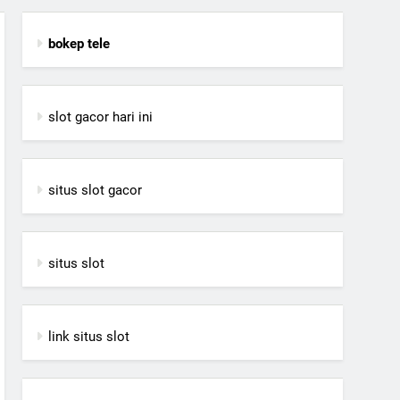
bokep tele
slot gacor hari ini
situs slot gacor
situs slot
link situs slot