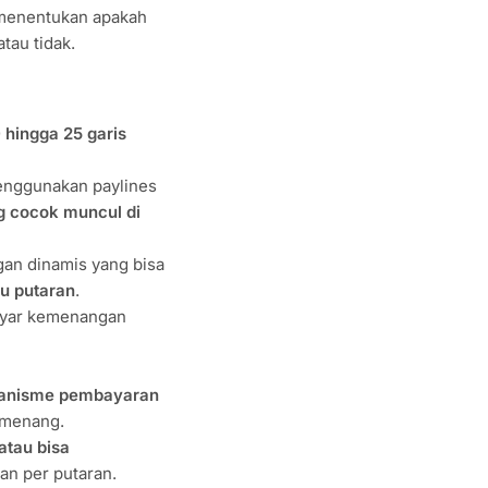
 menentukan apakah
tau tidak.
 hingga 25 garis
menggunakan paylines
g cocok muncul di
an dinamis yang bisa
u putaran
.
bayar kemenangan
kanisme pembayaran
 menang.
atau bisa
an per putaran.