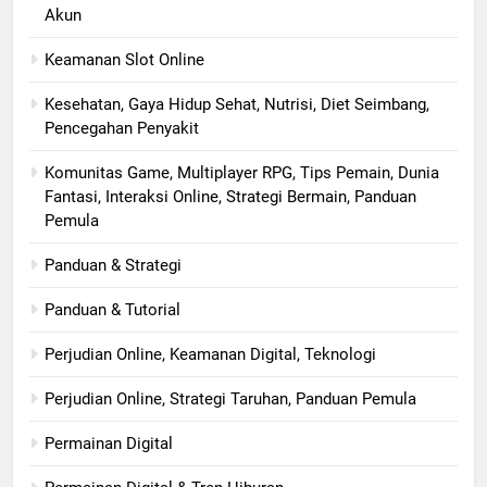
Akun
Keamanan Slot Online
Kesehatan, Gaya Hidup Sehat, Nutrisi, Diet Seimbang,
Pencegahan Penyakit
Komunitas Game, Multiplayer RPG, Tips Pemain, Dunia
Fantasi, Interaksi Online, Strategi Bermain, Panduan
Pemula
Panduan & Strategi
Panduan & Tutorial
Perjudian Online, Keamanan Digital, Teknologi
Perjudian Online, Strategi Taruhan, Panduan Pemula
Permainan Digital