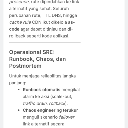
presence
, rute dipindahkan ke link
alternatif yang sehat. Seluruh
perubahan rute, TTL DNS, hingga
cache rule
CDN ikut dikelola
as-
code
agar dapat ditinjau dan di-
rollback seperti kode aplikasi.
Operasional SRE:
Runbook, Chaos, dan
Postmortem
Untuk menjaga reliabilitas jangka
panjang:
Runbook otomatis
mengikat
alarm ke aksi (scale-out,
traffic drain
,
rollback
).
Chaos engineering terukur
menguji skenario
failover
link alternatif secara