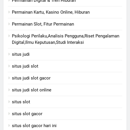
Permainan Digital & Tren Hiburan
Permainan Kartu, Kasino Online, Hiburan
Permainan Slot, Fitur Permainan
Psikologi Perilaku,Analisis Pengguna,Riset Pengalaman
Digital,Ilmu Keputusan,Studi Interaksi
situs judi
situs judi slot
situs judi slot gacor
situs judi slot online
situs slot
situs slot gacor
situs slot gacor hari ini