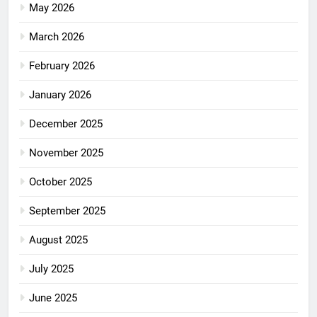
May 2026
March 2026
February 2026
January 2026
December 2025
November 2025
October 2025
September 2025
August 2025
July 2025
June 2025