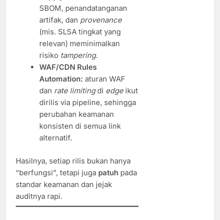
SBOM, penandatanganan
artifak, dan
provenance
(mis. SLSA tingkat yang
relevan) meminimalkan
risiko
tampering
.
WAF/CDN Rules
Automation:
aturan WAF
dan
rate limiting
di
edge
ikut
dirilis via pipeline, sehingga
perubahan keamanan
konsisten di semua link
alternatif.
Hasilnya, setiap rilis bukan hanya
“berfungsi”, tetapi juga
patuh
pada
standar keamanan dan jejak
auditnya rapi.