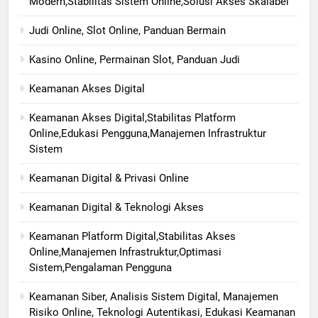
Modern,Stabilitas Sistem Online,Solusi Akses Skalabel
Judi Online, Slot Online, Panduan Bermain
Kasino Online, Permainan Slot, Panduan Judi
Keamanan Akses Digital
Keamanan Akses Digital,Stabilitas Platform
Online,Edukasi Pengguna,Manajemen Infrastruktur
Sistem
Keamanan Digital & Privasi Online
Keamanan Digital & Teknologi Akses
Keamanan Platform Digital,Stabilitas Akses
Online,Manajemen Infrastruktur,Optimasi
Sistem,Pengalaman Pengguna
Keamanan Siber, Analisis Sistem Digital, Manajemen
Risiko Online, Teknologi Autentikasi, Edukasi Keamanan