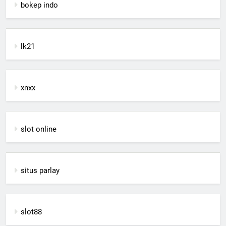
bokep indo
lk21
xnxx
slot online
situs parlay
slot88