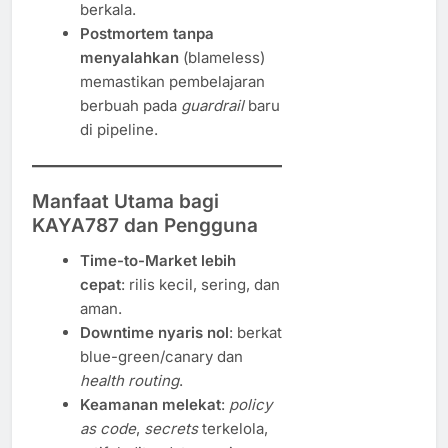
berkala.
Postmortem tanpa
menyalahkan
(blameless)
memastikan pembelajaran
berbuah pada
guardrail
baru
di pipeline.
Manfaat Utama bagi
KAYA787 dan Pengguna
Time-to-Market lebih
cepat
: rilis kecil, sering, dan
aman.
Downtime nyaris nol
: berkat
blue-green/canary dan
health routing
.
Keamanan melekat
:
policy
as code
,
secrets
terkelola,