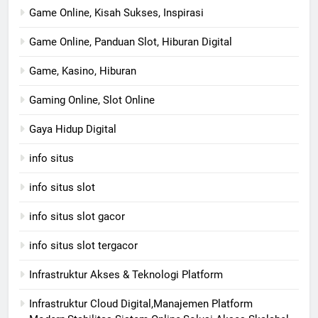
Game Online, Kisah Sukses, Inspirasi
Game Online, Panduan Slot, Hiburan Digital
Game, Kasino, Hiburan
Gaming Online, Slot Online
Gaya Hidup Digital
info situs
info situs slot
info situs slot gacor
info situs slot tergacor
Infrastruktur Akses & Teknologi Platform
Infrastruktur Cloud Digital,Manajemen Platform