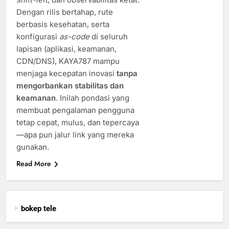
Dengan rilis bertahap, rute
berbasis kesehatan, serta
konfigurasi
as-code
di seluruh
lapisan (aplikasi, keamanan,
CDN/DNS), KAYA787 mampu
menjaga kecepatan inovasi
tanpa
mengorbankan stabilitas dan
keamanan
. Inilah pondasi yang
membuat pengalaman pengguna
tetap cepat, mulus, dan tepercaya
—apa pun jalur link yang mereka
gunakan.
Read More
bokep tele