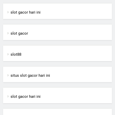
slot gacor hari ini
slot gacor
slot88
situs slot gacor hari ini
slot gacor hari ini