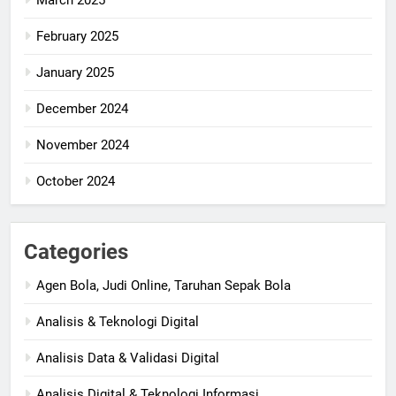
March 2025
February 2025
January 2025
December 2024
November 2024
October 2024
Categories
Agen Bola, Judi Online, Taruhan Sepak Bola
Analisis & Teknologi Digital
Analisis Data & Validasi Digital
Analisis Digital & Teknologi Informasi