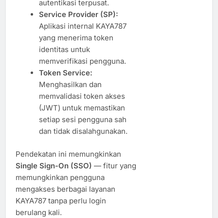
autentikasi terpusat.
Service Provider (SP):
Aplikasi internal KAYA787
yang menerima token
identitas untuk
memverifikasi pengguna.
Token Service:
Menghasilkan dan
memvalidasi token akses
(JWT) untuk memastikan
setiap sesi pengguna sah
dan tidak disalahgunakan.
Pendekatan ini memungkinkan
Single Sign-On (SSO)
— fitur yang
memungkinkan pengguna
mengakses berbagai layanan
KAYA787 tanpa perlu login
berulang kali.