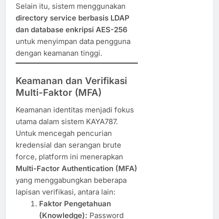
Selain itu, sistem menggunakan
directory service berbasis LDAP
dan database enkripsi AES-256
untuk menyimpan data pengguna
dengan keamanan tinggi.
Keamanan dan Verifikasi
Multi-Faktor (MFA)
Keamanan identitas menjadi fokus
utama dalam sistem KAYA787.
Untuk mencegah pencurian
kredensial dan serangan brute
force, platform ini menerapkan
Multi-Factor Authentication (MFA)
yang menggabungkan beberapa
lapisan verifikasi, antara lain:
Faktor Pengetahuan
(Knowledge):
Password