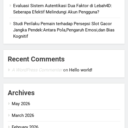
Evaluasi Sistem Autentikasi Dua Faktor di Lebah4D:
Seberapa Efektif Melindungi Akun Pengguna?
Studi Perilaku Pemain terhadap Persepsi Slot Gacor
Jangka Pendek:Antara Pola,Pengaruh Emosi,dan Bias
Kognitif
Recent Comments
A WordPress Commenter
on
Hello world!
Archives
May 2026
March 2026
February 2026