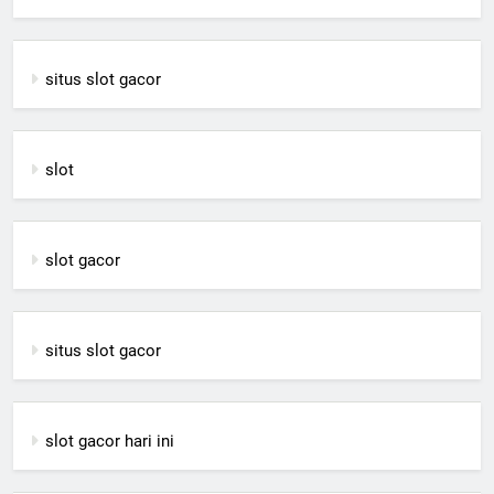
situs slot gacor
slot
slot gacor
situs slot gacor
slot gacor hari ini