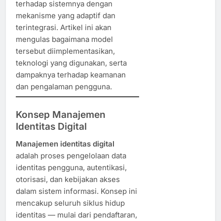
terhadap sistemnya dengan
mekanisme yang adaptif dan
terintegrasi. Artikel ini akan
mengulas bagaimana model
tersebut diimplementasikan,
teknologi yang digunakan, serta
dampaknya terhadap keamanan
dan pengalaman pengguna.
Konsep Manajemen
Identitas Digital
Manajemen identitas digital
adalah proses pengelolaan data
identitas pengguna, autentikasi,
otorisasi, dan kebijakan akses
dalam sistem informasi. Konsep ini
mencakup seluruh siklus hidup
identitas — mulai dari pendaftaran,