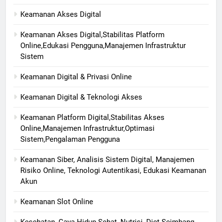
Keamanan Akses Digital
Keamanan Akses Digital,Stabilitas Platform
Online,Edukasi Pengguna,Manajemen Infrastruktur
Sistem
Keamanan Digital & Privasi Online
Keamanan Digital & Teknologi Akses
Keamanan Platform Digital,Stabilitas Akses
Online,Manajemen Infrastruktur,Optimasi
Sistem,Pengalaman Pengguna
Keamanan Siber, Analisis Sistem Digital, Manajemen
Risiko Online, Teknologi Autentikasi, Edukasi Keamanan
Akun
Keamanan Slot Online