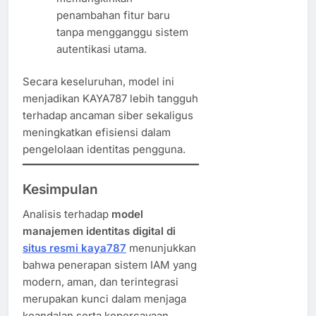
penambahan fitur baru
tanpa mengganggu sistem
autentikasi utama.
Secara keseluruhan, model ini
menjadikan KAYA787 lebih tangguh
terhadap ancaman siber sekaligus
meningkatkan efisiensi dalam
pengelolaan identitas pengguna.
Kesimpulan
Analisis terhadap
model
manajemen identitas digital di
situs resmi kaya787
menunjukkan
bahwa penerapan sistem IAM yang
modern, aman, dan terintegrasi
merupakan kunci dalam menjaga
keandalan serta kepercayaan