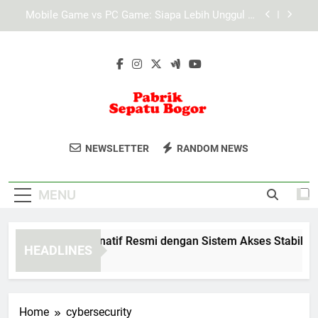
Skip
Pengaruh Teknologi 5G terhadap Masa Depan
to
Gaming Online
content
Evaluasi Sistem Autentikasi Dua Faktor di
Lebah4D: Seberapa Efektif Melindungi Akun
Pengguna?
LAE138 Link Alternatif Resmi dengan Sistem
Akses Stabil
Mobile Game vs PC Game: Siapa Lebih Unggul di
Era Gaming Modern?
Pabrik Sepatu
Dapatkan Sepatu Berkualitas Dari Pabrik
Pengaruh Teknologi 5G terhadap Masa Depan
NEWSLETTER
RANDOM NEWS
Gaming Online
Bogor
Sepatu Bogor.
Evaluasi Sistem Autentikasi Dua Faktor di
Lebah4D: Seberapa Efektif Melindungi Akun
MENU
Pengguna?
E138 Link Alternatif Resmi dengan Sistem Akses Stabil
HEADLINES
onths Ago
Home
cybersecurity