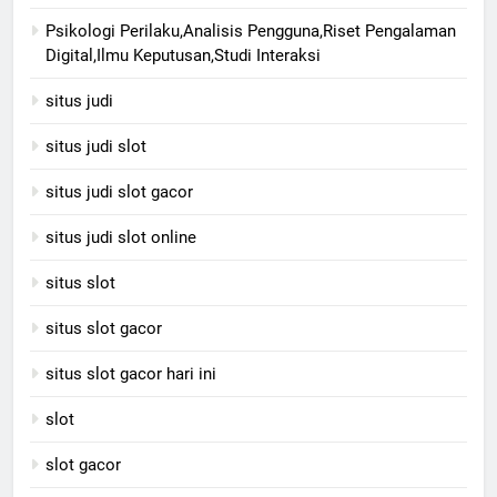
Psikologi Perilaku,Analisis Pengguna,Riset Pengalaman
Digital,Ilmu Keputusan,Studi Interaksi
situs judi
situs judi slot
situs judi slot gacor
situs judi slot online
situs slot
situs slot gacor
situs slot gacor hari ini
slot
slot gacor