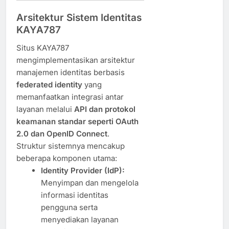
Arsitektur Sistem Identitas
KAYA787
Situs KAYA787
mengimplementasikan arsitektur
manajemen identitas berbasis
federated identity
yang
memanfaatkan integrasi antar
layanan melalui
API dan protokol
keamanan standar seperti OAuth
2.0 dan OpenID Connect
.
Struktur sistemnya mencakup
beberapa komponen utama:
Identity Provider (IdP):
Menyimpan dan mengelola
informasi identitas
pengguna serta
menyediakan layanan