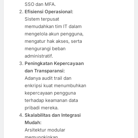
SSO dan MFA.
Efisiensi Operasional:
Sistem terpusat
memudahkan tim IT dalam
mengelola akun pengguna,
mengatur hak akses, serta
mengurangi beban
administratif.
Peningkatan Kepercayaan
dan Transparansi:
Adanya audit trail dan
enkripsi kuat menumbuhkan
kepercayaan pengguna
terhadap keamanan data
pribadi mereka.
Skalabilitas dan Integrasi
Mudah:
Arsitektur modular
memungkinkan