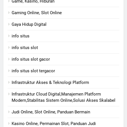
Game, Kasino, Hiburan
Gaming Online, Slot Online
Gaya Hidup Digital
info situs
info situs slot
info situs slot gacor
info situs slot tergacor
Infrastruktur Akses & Teknologi Platform
Infrastruktur Cloud Digital,Manajemen Platform
Modern,Stabilitas Sistem Online,Solusi Akses Skalabel
Judi Online, Slot Online, Panduan Bermain
Kasino Online, Permainan Slot, Panduan Judi