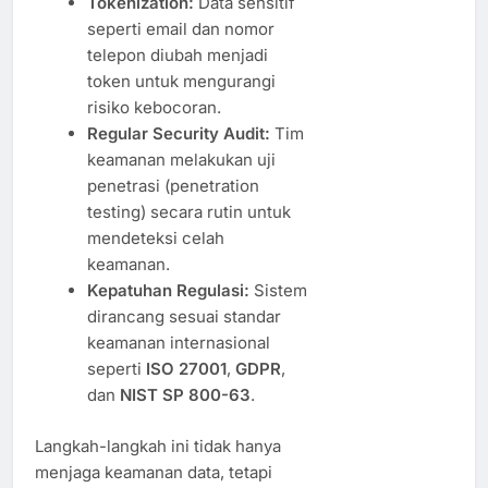
Tokenization:
Data sensitif
seperti email dan nomor
telepon diubah menjadi
token untuk mengurangi
risiko kebocoran.
Regular Security Audit:
Tim
keamanan melakukan uji
penetrasi (penetration
testing) secara rutin untuk
mendeteksi celah
keamanan.
Kepatuhan Regulasi:
Sistem
dirancang sesuai standar
keamanan internasional
seperti
ISO 27001
,
GDPR
,
dan
NIST SP 800-63
.
Langkah-langkah ini tidak hanya
menjaga keamanan data, tetapi