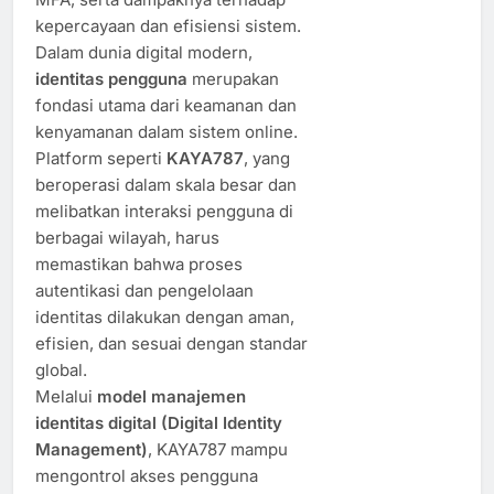
kepercayaan dan efisiensi sistem.
Dalam dunia digital modern,
identitas pengguna
merupakan
fondasi utama dari keamanan dan
kenyamanan dalam sistem online.
Platform seperti
KAYA787
, yang
beroperasi dalam skala besar dan
melibatkan interaksi pengguna di
berbagai wilayah, harus
memastikan bahwa proses
autentikasi dan pengelolaan
identitas dilakukan dengan aman,
efisien, dan sesuai dengan standar
global.
Melalui
model manajemen
identitas digital (Digital Identity
Management)
, KAYA787 mampu
mengontrol akses pengguna