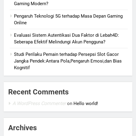
Gaming Modern?
Pengaruh Teknologi 5G terhadap Masa Depan Gaming
Online
Evaluasi Sistem Autentikasi Dua Faktor di Lebah4D:
Seberapa Efektif Melindungi Akun Pengguna?
Studi Perilaku Pemain terhadap Persepsi Slot Gacor
Jangka Pendek:Antara Pola,Pengaruh Emosi,dan Bias
Kognitif
Recent Comments
A WordPress Commenter
on
Hello world!
Archives