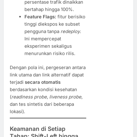
persentase trafik dinaikkan
bertahap hingga 100%.
Feature Flags:
fitur berisiko
tinggi diekspos ke subset
pengguna tanpa
redeploy
.
Ini mempercepat
eksperimen sekaligus
menurunkan risiko rilis.
Dengan pola ini, pergeseran antara
link utama dan link alternatif dapat
terjadi
secara otomatis
berdasarkan kondisi kesehatan
(
readiness probe
,
liveness probe
,
dan tes sintetis dari beberapa
lokasi).
Keamanan di Setiap
Tahap: Shift-Left hingga