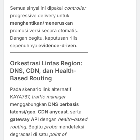
Semua sinyal ini dipakai
controller
progressive delivery untuk
menghentikan/meneruskan
promosi versi secara otomatis.
Dengan begitu, keputusan rilis
sepenuhnya
evidence-driven
.
Orkestrasi Lintas Region:
DNS, CDN, dan Health-
Based Routing
Pada skenario link alternatif
KAYA787,
traffic manager
menggabungkan
DNS berbasis
latensi/geo
,
CDN anycast
, serta
gateway API
dengan
health-based
routing
. Begitu
probe
mendeteksi
degradasi di satu
point of