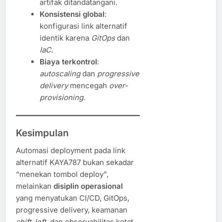
artifak ditandatangani.
Konsistensi global
:
konfigurasi link alternatif
identik karena
GitOps
dan
IaC
.
Biaya terkontrol
:
autoscaling
dan
progressive
delivery
mencegah
over-
provisioning
.
Kesimpulan
Automasi deployment pada link
alternatif KAYA787 bukan sekadar
“menekan tombol deploy”,
melainkan
disiplin operasional
yang menyatukan CI/CD, GitOps,
progressive delivery, keamanan
shift-left
, dan observabilitas ketat.