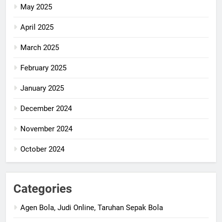
May 2025
April 2025
March 2025
February 2025
January 2025
December 2024
November 2024
October 2024
Categories
Agen Bola, Judi Online, Taruhan Sepak Bola