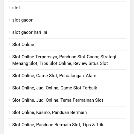
slot
slot gacor
slot gacor hari ini
Slot Online
Slot Online Terpercaya, Panduan Slot Gacor, Strategi
Menang Slot, Tips Slot Online, Review Situs Slot
Slot Online, Game Slot, Petualangan, Alam
Slot Online, Judi Online, Game Slot Terbaik
Slot Online, Judi Online, Tema Permainan Slot
Slot Online, Kasino, Panduan Bermain
Slot Online, Panduan Bermain Slot, Tips & Trik