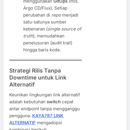
menggunakan
GitOps
(mis.
Argo CD/Flux). Setiap
perubahan di
repo
menjadi
satu-satunya sumber
kebenaran (
single source of
truth
), memudahkan
penelusuran (audit trail)
hingga baris kode.
Strategi Rilis Tanpa
Downtime untuk Link
Alternatif
Keunikan lingkungan link alternatif
adalah kebutuhan
switch
cepat
antar endpoint tanpa mengganggu
pengguna.
KAYA787 LINK
ALTERNATIF
mengadopsi
kombinasi berikut: