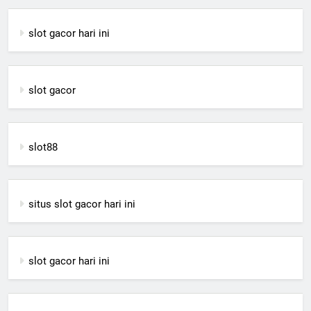
slot gacor hari ini
slot gacor
slot88
situs slot gacor hari ini
slot gacor hari ini