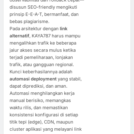
disusun SEO-friendly mengikuti
prinsip E-E-A-T, bermanfaat, dan
bebas plagiarisme.
Pada arsitektur dengan
link
alternatif
, KAYA787 harus mampu
mengalihkan trafik ke beberapa
jalur akses secara mulus ketika
terjadi pemeliharaan, lonjakan
trafik, atau gangguan regional.
Kunci keberhasilannya adalah
automasi deployment
yang stabil,
dapat diprediksi, dan aman.
Automasi menghilangkan kerja
manual berisiko, memangkas
waktu rilis, dan memastikan
konsistensi konfigurasi di setiap
titik tepi (edge), CDN, maupun
cluster aplikasi yang melayani link