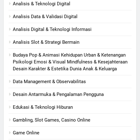
Analisis & Teknologi Digital
Analisis Data & Validasi Digital
Analisis Digital & Teknologi Informasi
Analisis Slot & Strategi Bermain
Budaya Pop & Animasi Kehidupan Urban & Ketenangan
Psikologi Emosi & Visual Mindfulness & Kesejahteraan
Desain Karakter & Estetika Dunia Anak & Keluarga
Data Management & Observabilitas
Desain Antarmuka & Pengalaman Pengguna
Edukasi & Teknologi Hiburan
Gambling, Slot Games, Casino Online
Game Online