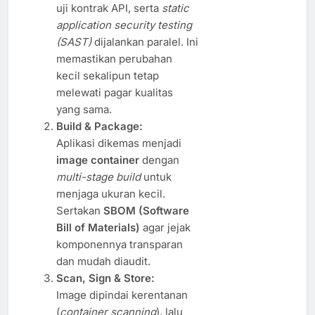
uji kontrak API, serta
static
application security testing
(SAST)
dijalankan paralel. Ini
memastikan perubahan
kecil sekalipun tetap
melewati pagar kualitas
yang sama.
Build & Package:
Aplikasi dikemas menjadi
image container
dengan
multi-stage build
untuk
menjaga ukuran kecil.
Sertakan
SBOM (Software
Bill of Materials)
agar jejak
komponennya transparan
dan mudah diaudit.
Scan, Sign & Store:
Image dipindai kerentanan
(
container scanning
), lalu