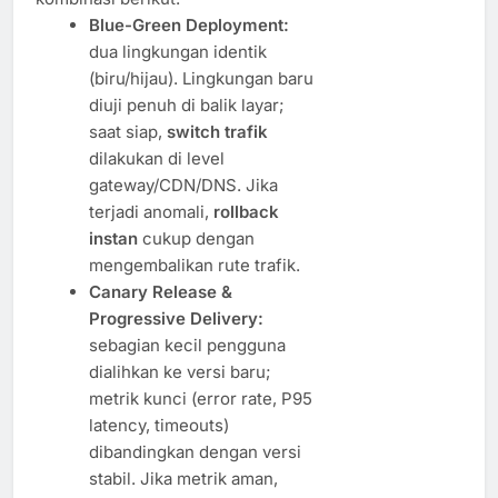
Blue-Green Deployment:
dua lingkungan identik
(biru/hijau). Lingkungan baru
diuji penuh di balik layar;
saat siap,
switch trafik
dilakukan di level
gateway/CDN/DNS. Jika
terjadi anomali,
rollback
instan
cukup dengan
mengembalikan rute trafik.
Canary Release &
Progressive Delivery:
sebagian kecil pengguna
dialihkan ke versi baru;
metrik kunci (error rate, P95
latency, timeouts)
dibandingkan dengan versi
stabil. Jika metrik aman,