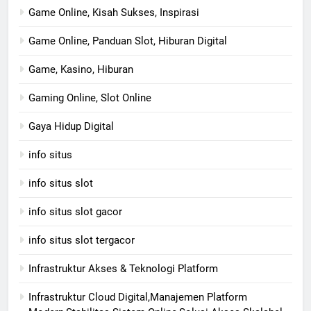
Game Online, Kisah Sukses, Inspirasi
Game Online, Panduan Slot, Hiburan Digital
Game, Kasino, Hiburan
Gaming Online, Slot Online
Gaya Hidup Digital
info situs
info situs slot
info situs slot gacor
info situs slot tergacor
Infrastruktur Akses & Teknologi Platform
Infrastruktur Cloud Digital,Manajemen Platform