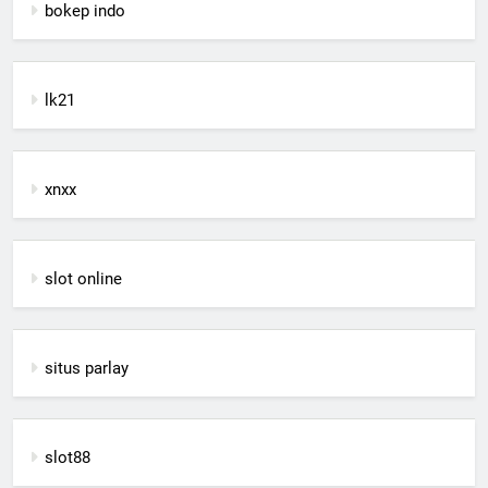
bokep indo
lk21
xnxx
slot online
situs parlay
slot88