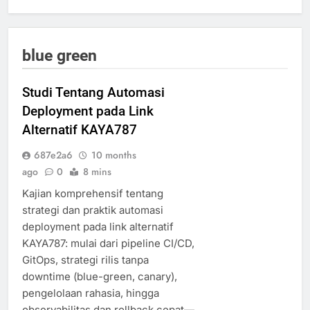
blue green
Studi Tentang Automasi
Deployment pada Link
Alternatif KAYA787
687e2a6
10 months
ago
0
8 mins
Kajian komprehensif tentang
strategi dan praktik automasi
deployment pada link alternatif
KAYA787: mulai dari pipeline CI/CD,
GitOps, strategi rilis tanpa
downtime (blue-green, canary),
pengelolaan rahasia, hingga
observabilitas dan rollback cepat—