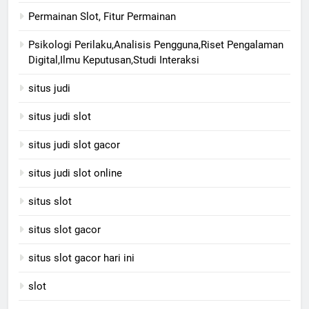
Permainan Slot, Fitur Permainan
Psikologi Perilaku,Analisis Pengguna,Riset Pengalaman
Digital,Ilmu Keputusan,Studi Interaksi
situs judi
situs judi slot
situs judi slot gacor
situs judi slot online
situs slot
situs slot gacor
situs slot gacor hari ini
slot