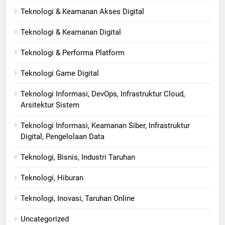
Teknologi & Keamanan Akses Digital
Teknologi & Keamanan Digital
Teknologi & Performa Platform
Teknologi Game Digital
Teknologi Informasi, DevOps, Infrastruktur Cloud,
Arsitektur Sistem
Teknologi Informasi, Keamanan Siber, Infrastruktur
Digital, Pengelolaan Data
Teknologi, Bisnis, Industri Taruhan
Teknologi, Hiburan
Teknologi, Inovasi, Taruhan Online
Uncategorized