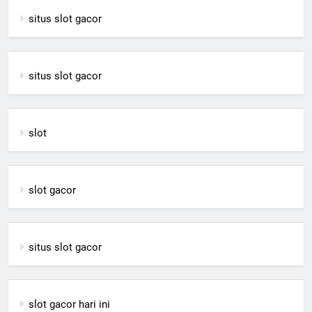
situs slot gacor
situs slot gacor
slot
slot gacor
situs slot gacor
slot gacor hari ini