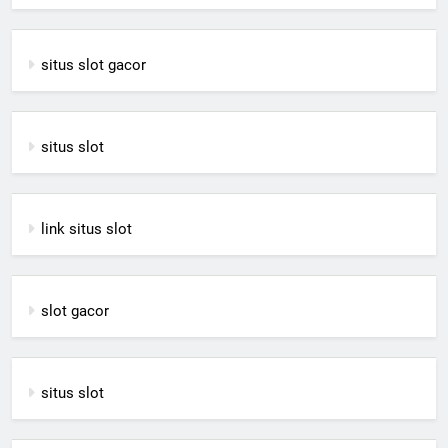
situs slot gacor
situs slot
link situs slot
slot gacor
situs slot