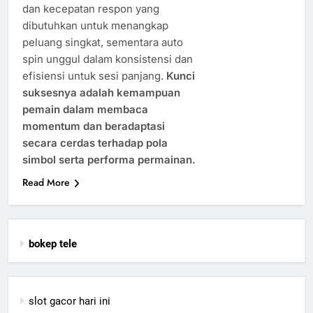
dan kecepatan respon yang
dibutuhkan untuk menangkap
peluang singkat, sementara auto
spin unggul dalam konsistensi dan
efisiensi untuk sesi panjang.
Kunci
suksesnya adalah kemampuan
pemain dalam membaca
momentum dan beradaptasi
secara cerdas terhadap pola
simbol serta performa permainan.
Read More
bokep tele
slot gacor hari ini