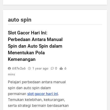
auto spin
Slot Gacor Hari Ini:
Perbedaan Antara Manual
Spin dan Auto Spin dalam
Menentukan Pola
Kemenangan
687e2a6
1 year ago
0
6
mins
Pelajari perbedaan antara manual
spin dan auto spin dalam
permainan
slot gacor hari ini
.
Temukan kelebihan, kekurangan,
serta strategi bermain berdasarkan