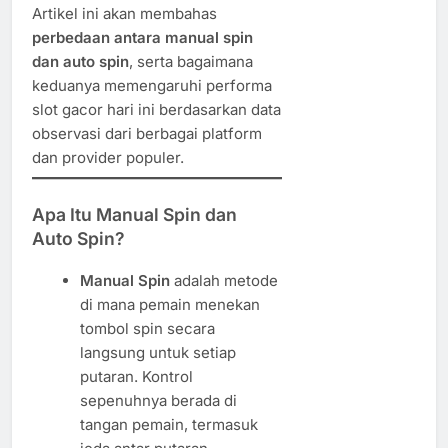
Artikel ini akan membahas
perbedaan antara manual spin
dan auto spin
, serta bagaimana
keduanya memengaruhi performa
slot gacor hari ini berdasarkan data
observasi dari berbagai platform
dan provider populer.
Apa Itu Manual Spin dan
Auto Spin?
Manual Spin
adalah metode
di mana pemain menekan
tombol spin secara
langsung untuk setiap
putaran. Kontrol
sepenuhnya berada di
tangan pemain, termasuk