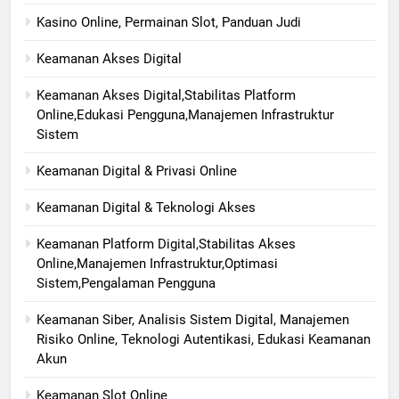
Kasino Online, Permainan Slot, Panduan Judi
Keamanan Akses Digital
Keamanan Akses Digital,Stabilitas Platform
Online,Edukasi Pengguna,Manajemen Infrastruktur
Sistem
Keamanan Digital & Privasi Online
Keamanan Digital & Teknologi Akses
Keamanan Platform Digital,Stabilitas Akses
Online,Manajemen Infrastruktur,Optimasi
Sistem,Pengalaman Pengguna
Keamanan Siber, Analisis Sistem Digital, Manajemen
Risiko Online, Teknologi Autentikasi, Edukasi Keamanan
Akun
Keamanan Slot Online