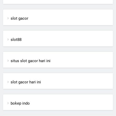
slot gacor
slot88
situs slot gacor hari ini
slot gacor hari ini
bokep indo