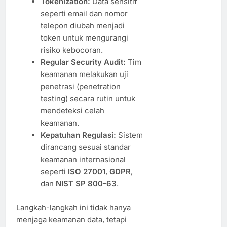
Tokenization:
Data sensitif
seperti email dan nomor
telepon diubah menjadi
token untuk mengurangi
risiko kebocoran.
Regular Security Audit:
Tim
keamanan melakukan uji
penetrasi (penetration
testing) secara rutin untuk
mendeteksi celah
keamanan.
Kepatuhan Regulasi:
Sistem
dirancang sesuai standar
keamanan internasional
seperti
ISO 27001
,
GDPR
,
dan
NIST SP 800-63
.
Langkah-langkah ini tidak hanya
menjaga keamanan data, tetapi