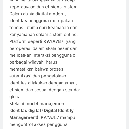
kepercayaan dan efisiensi sistem.
Dalam dunia digital modern,
identitas pengguna
merupakan
fondasi utama dari keamanan dan
kenyamanan dalam sistem online.
Platform seperti
KAYA787
, yang
beroperasi dalam skala besar dan
melibatkan interaksi pengguna di
berbagai wilayah, harus
memastikan bahwa proses
autentikasi dan pengelolaan
identitas dilakukan dengan aman,
efisien, dan sesuai dengan standar
global.
Melalui
model manajemen
identitas digital (Digital Identity
Management)
, KAYA787 mampu
mengontrol akses pengguna