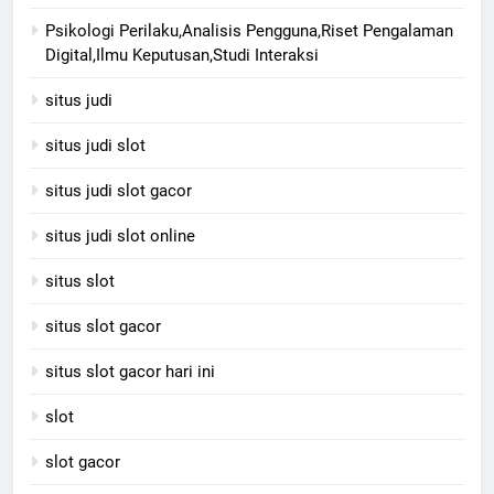
Psikologi Perilaku,Analisis Pengguna,Riset Pengalaman
Digital,Ilmu Keputusan,Studi Interaksi
situs judi
situs judi slot
situs judi slot gacor
situs judi slot online
situs slot
situs slot gacor
situs slot gacor hari ini
slot
slot gacor