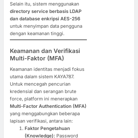
Selain itu, sistem menggunakan
directory service berbasis LDAP
dan database enkripsi AES-256
untuk menyimpan data pengguna
dengan keamanan tinggi.
Keamanan dan Verifikasi
Multi-Faktor (MFA)
Keamanan identitas menjadi fokus
utama dalam sistem KAYA787.
Untuk mencegah pencurian
kredensial dan serangan brute
force, platform ini menerapkan
Multi-Factor Authentication (MFA)
yang menggabungkan beberapa
lapisan verifikasi, antara lain:
Faktor Pengetahuan
(Knowledge):
Password