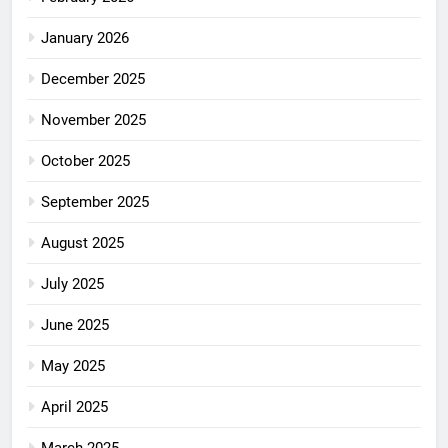
January 2026
December 2025
November 2025
October 2025
September 2025
August 2025
July 2025
June 2025
May 2025
April 2025