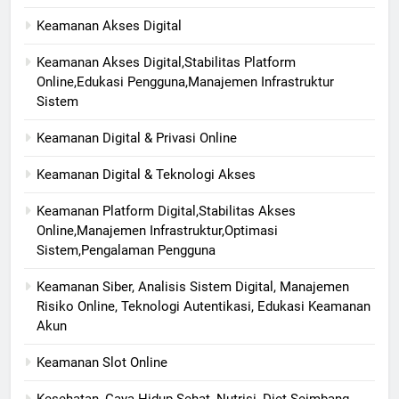
Keamanan Akses Digital
Keamanan Akses Digital,Stabilitas Platform
Online,Edukasi Pengguna,Manajemen Infrastruktur
Sistem
Keamanan Digital & Privasi Online
Keamanan Digital & Teknologi Akses
Keamanan Platform Digital,Stabilitas Akses
Online,Manajemen Infrastruktur,Optimasi
Sistem,Pengalaman Pengguna
Keamanan Siber, Analisis Sistem Digital, Manajemen
Risiko Online, Teknologi Autentikasi, Edukasi Keamanan
Akun
Keamanan Slot Online