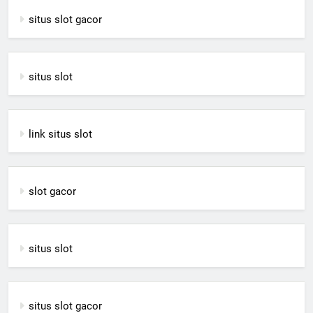
situs slot gacor
situs slot
link situs slot
slot gacor
situs slot
situs slot gacor