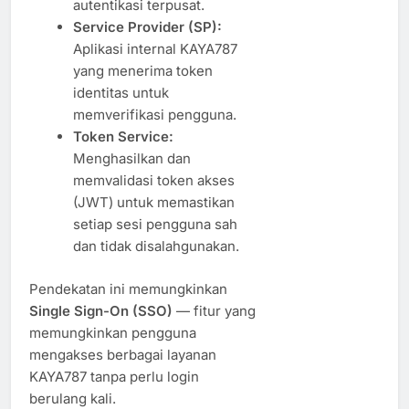
autentikasi terpusat.
Service Provider (SP):
Aplikasi internal KAYA787
yang menerima token
identitas untuk
memverifikasi pengguna.
Token Service:
Menghasilkan dan
memvalidasi token akses
(JWT) untuk memastikan
setiap sesi pengguna sah
dan tidak disalahgunakan.
Pendekatan ini memungkinkan
Single Sign-On (SSO)
— fitur yang
memungkinkan pengguna
mengakses berbagai layanan
KAYA787 tanpa perlu login
berulang kali.