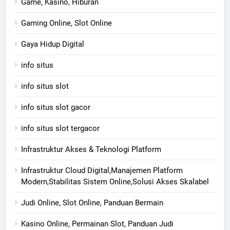
Game, Kasino, Hiburan
Gaming Online, Slot Online
Gaya Hidup Digital
info situs
info situs slot
info situs slot gacor
info situs slot tergacor
Infrastruktur Akses & Teknologi Platform
Infrastruktur Cloud Digital,Manajemen Platform
Modern,Stabilitas Sistem Online,Solusi Akses Skalabel
Judi Online, Slot Online, Panduan Bermain
Kasino Online, Permainan Slot, Panduan Judi