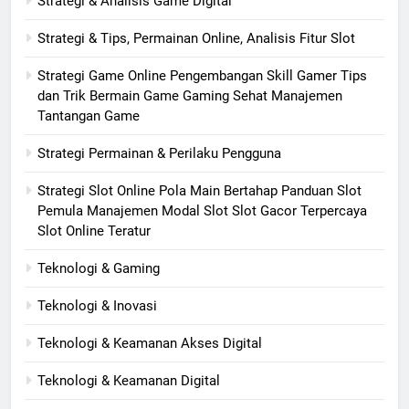
Strategi & Analisis Game Digital
Strategi & Tips, Permainan Online, Analisis Fitur Slot
Strategi Game Online Pengembangan Skill Gamer Tips
dan Trik Bermain Game Gaming Sehat Manajemen
Tantangan Game
Strategi Permainan & Perilaku Pengguna
Strategi Slot Online Pola Main Bertahap Panduan Slot
Pemula Manajemen Modal Slot Slot Gacor Terpercaya
Slot Online Teratur
Teknologi & Gaming
Teknologi & Inovasi
Teknologi & Keamanan Akses Digital
Teknologi & Keamanan Digital