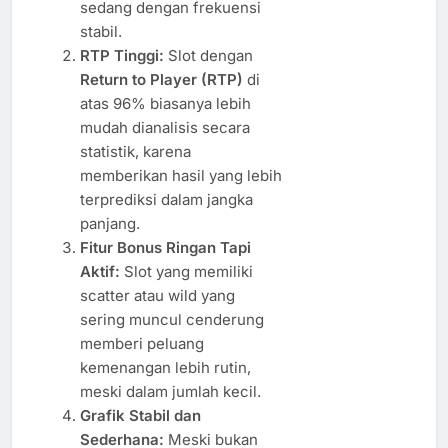
sedang dengan frekuensi
stabil.
RTP Tinggi:
Slot dengan
Return to Player (RTP)
di
atas 96% biasanya lebih
mudah dianalisis secara
statistik, karena
memberikan hasil yang lebih
terprediksi dalam jangka
panjang.
Fitur Bonus Ringan Tapi
Aktif:
Slot yang memiliki
scatter atau wild yang
sering muncul cenderung
memberi peluang
kemenangan lebih rutin,
meski dalam jumlah kecil.
Grafik Stabil dan
Sederhana:
Meski bukan