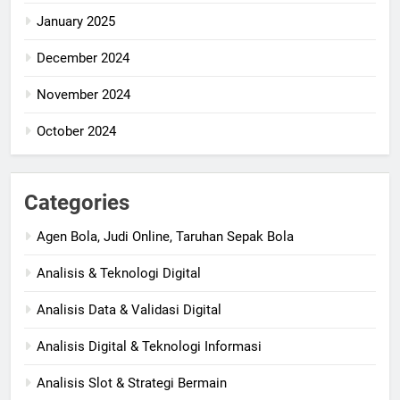
January 2025
December 2024
November 2024
October 2024
Categories
Agen Bola, Judi Online, Taruhan Sepak Bola
Analisis & Teknologi Digital
Analisis Data & Validasi Digital
Analisis Digital & Teknologi Informasi
Analisis Slot & Strategi Bermain