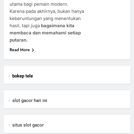
utama bagi pemain modern.
Karena pada akhirnya, bukan hanya
keberuntungan yang menentukan
hasil, tapi juga
bagaimana kita
membaca dan memahami setiap
putaran.
Read More
bokep tele
slot gacor hari ini
situs slot gacor