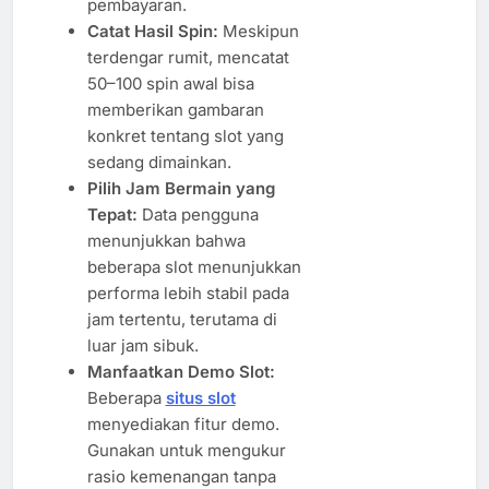
pembayaran.
Catat Hasil Spin:
Meskipun
terdengar rumit, mencatat
50–100 spin awal bisa
memberikan gambaran
konkret tentang slot yang
sedang dimainkan.
Pilih Jam Bermain yang
Tepat:
Data pengguna
menunjukkan bahwa
beberapa slot menunjukkan
performa lebih stabil pada
jam tertentu, terutama di
luar jam sibuk.
Manfaatkan Demo Slot:
Beberapa
situs slot
menyediakan fitur demo.
Gunakan untuk mengukur
rasio kemenangan tanpa