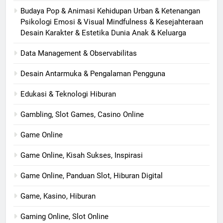
Budaya Pop & Animasi Kehidupan Urban & Ketenangan
Psikologi Emosi & Visual Mindfulness & Kesejahteraan
Desain Karakter & Estetika Dunia Anak & Keluarga
Data Management & Observabilitas
Desain Antarmuka & Pengalaman Pengguna
Edukasi & Teknologi Hiburan
Gambling, Slot Games, Casino Online
Game Online
Game Online, Kisah Sukses, Inspirasi
Game Online, Panduan Slot, Hiburan Digital
Game, Kasino, Hiburan
Gaming Online, Slot Online