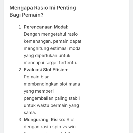
Mengapa Rasio Ini Penting
Bagi Pemain?
Perencanaan Modal:
Dengan mengetahui rasio
kemenangan, pemain dapat
menghitung estimasi modal
yang diperlukan untuk
mencapai target tertentu.
Evaluasi Slot Efisien:
Pemain bisa
membandingkan slot mana
yang memberi
pengembalian paling stabil
untuk waktu bermain yang
sama.
Mengurangi Risiko:
Slot
dengan rasio spin vs win