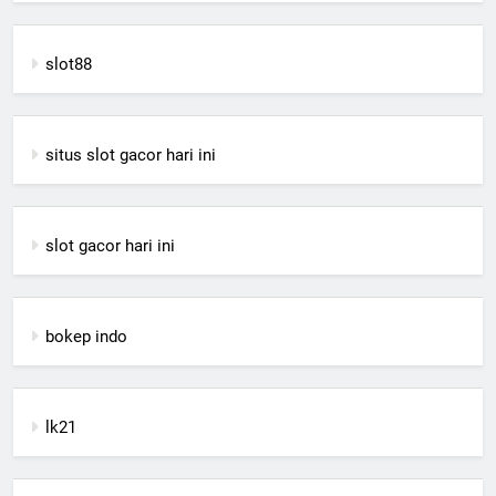
slot88
situs slot gacor hari ini
slot gacor hari ini
bokep indo
lk21