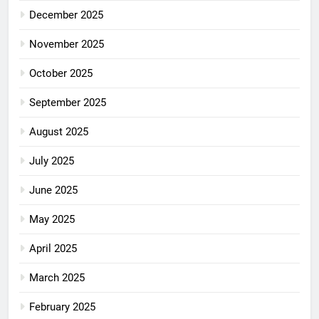
December 2025
November 2025
October 2025
September 2025
August 2025
July 2025
June 2025
May 2025
April 2025
March 2025
February 2025