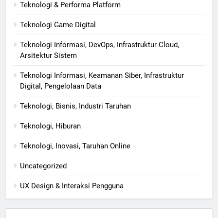
Teknologi & Performa Platform
Teknologi Game Digital
Teknologi Informasi, DevOps, Infrastruktur Cloud,
Arsitektur Sistem
Teknologi Informasi, Keamanan Siber, Infrastruktur
Digital, Pengelolaan Data
Teknologi, Bisnis, Industri Taruhan
Teknologi, Hiburan
Teknologi, Inovasi, Taruhan Online
Uncategorized
UX Design & Interaksi Pengguna