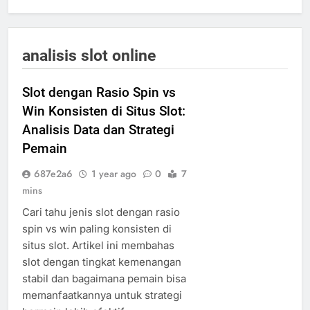
analisis slot online
Slot dengan Rasio Spin vs
Win Konsisten di Situs Slot:
Analisis Data dan Strategi
Pemain
687e2a6
1 year ago
0
7
mins
Cari tahu jenis slot dengan rasio
spin vs win paling konsisten di
situs slot. Artikel ini membahas
slot dengan tingkat kemenangan
stabil dan bagaimana pemain bisa
memanfaatkannya untuk strategi