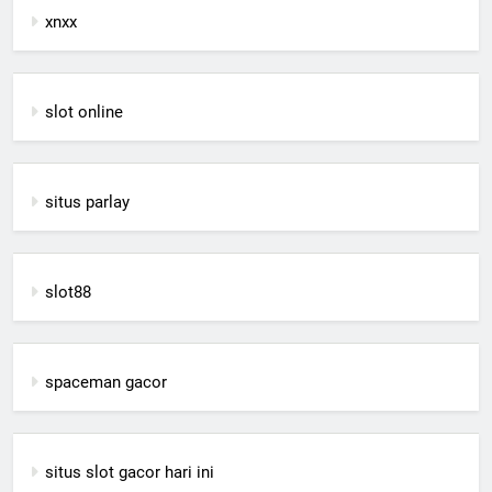
xnxx
slot online
situs parlay
slot88
spaceman gacor
situs slot gacor hari ini