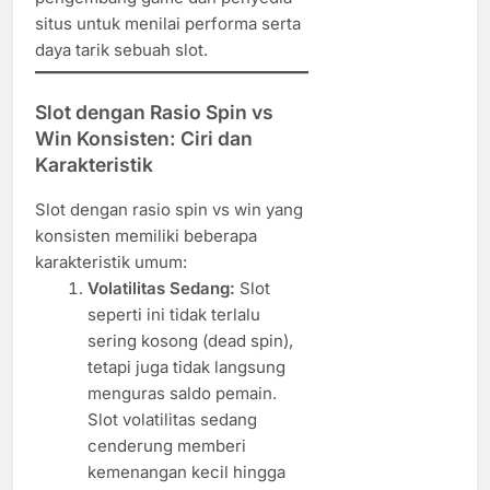
situs untuk menilai performa serta
daya tarik sebuah slot.
Slot dengan Rasio Spin vs
Win Konsisten: Ciri dan
Karakteristik
Slot dengan rasio spin vs win yang
konsisten memiliki beberapa
karakteristik umum:
Volatilitas Sedang:
Slot
seperti ini tidak terlalu
sering kosong (dead spin),
tetapi juga tidak langsung
menguras saldo pemain.
Slot volatilitas sedang
cenderung memberi
kemenangan kecil hingga