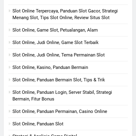
Slot Online Terpercaya, Panduan Slot Gacor, Strategi
Menang Slot, Tips Slot Online, Review Situs Slot
Slot Online, Game Slot, Petualangan, Alam
Slot Online, Judi Online, Game Slot Terbaik
Slot Online, Judi Online, Tema Permainan Slot
Slot Online, Kasino, Panduan Bermain
Slot Online, Panduan Bermain Slot, Tips & Trik
Slot Online, Panduan Login, Server Stabil, Strategi
Bermain, Fitur Bonus
Slot Online, Panduan Permainan, Casino Online
Slot Online, Panduan Slot