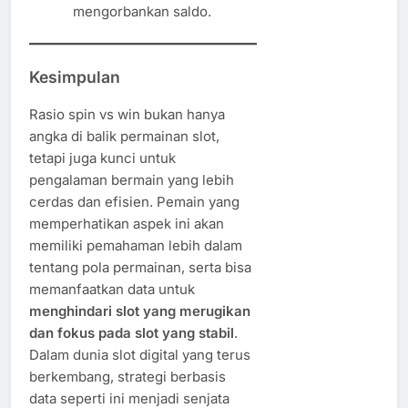
mengorbankan saldo.
Kesimpulan
Rasio spin vs win bukan hanya
angka di balik permainan slot,
tetapi juga kunci untuk
pengalaman bermain yang lebih
cerdas dan efisien. Pemain yang
memperhatikan aspek ini akan
memiliki pemahaman lebih dalam
tentang pola permainan, serta bisa
memanfaatkan data untuk
menghindari slot yang merugikan
dan fokus pada slot yang stabil
.
Dalam dunia slot digital yang terus
berkembang, strategi berbasis
data seperti ini menjadi senjata