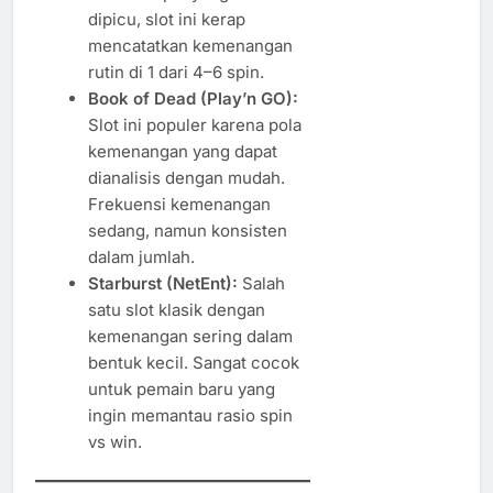
dipicu, slot ini kerap
mencatatkan kemenangan
rutin di 1 dari 4–6 spin.
Book of Dead (Play’n GO):
Slot ini populer karena pola
kemenangan yang dapat
dianalisis dengan mudah.
Frekuensi kemenangan
sedang, namun konsisten
dalam jumlah.
Starburst (NetEnt):
Salah
satu slot klasik dengan
kemenangan sering dalam
bentuk kecil. Sangat cocok
untuk pemain baru yang
ingin memantau rasio spin
vs win.