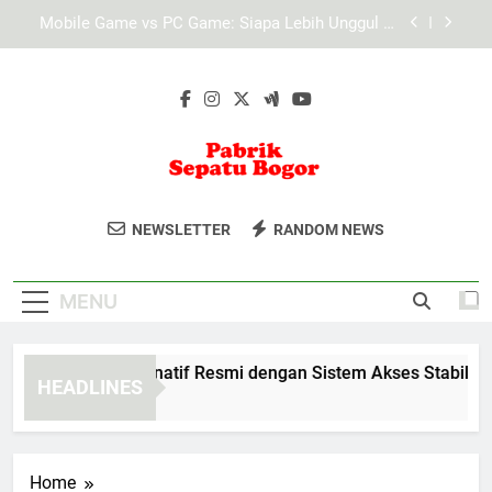
Skip
Pengaruh Teknologi 5G terhadap Masa Depan
to
Gaming Online
content
Evaluasi Sistem Autentikasi Dua Faktor di
Lebah4D: Seberapa Efektif Melindungi Akun
Pengguna?
LAE138 Link Alternatif Resmi dengan Sistem
Akses Stabil
Mobile Game vs PC Game: Siapa Lebih Unggul di
Era Gaming Modern?
Pabrik Sepatu
Dapatkan Sepatu Berkualitas Dari Pabrik
Pengaruh Teknologi 5G terhadap Masa Depan
NEWSLETTER
RANDOM NEWS
Gaming Online
Bogor
Sepatu Bogor.
Evaluasi Sistem Autentikasi Dua Faktor di
Lebah4D: Seberapa Efektif Melindungi Akun
MENU
Pengguna?
E138 Link Alternatif Resmi dengan Sistem Akses Stabil
HEADLINES
Months Ago
Home