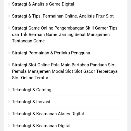
Strategi & Analisis Game Digital
Strategi & Tips, Permainan Online, Analisis Fitur Slot
Strategi Game Online Pengembangan Skill Gamer Tips
dan Trik Bermain Game Gaming Sehat Manajemen
Tantangan Game
Strategi Permainan & Perilaku Pengguna
Strategi Slot Online Pola Main Bertahap Panduan Slot
Pemula Manajemen Modal Slot Slot Gacor Terpercaya
Slot Online Teratur
Teknologi & Gaming
Teknologi & Inovasi
Teknologi & Keamanan Akses Digital
Teknologi & Keamanan Digital