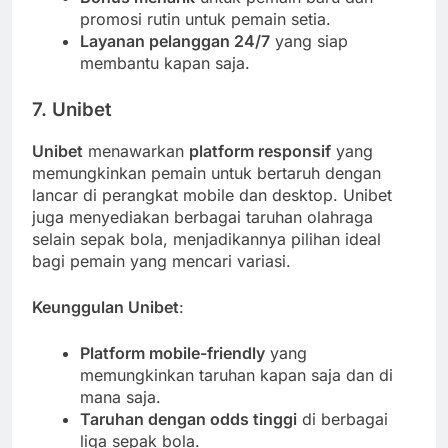
promosi rutin untuk pemain setia.
Layanan pelanggan 24/7
yang siap
membantu kapan saja.
7.
Unibet
Unibet
menawarkan
platform responsif
yang
memungkinkan pemain untuk bertaruh dengan
lancar di perangkat mobile dan desktop. Unibet
juga menyediakan berbagai taruhan olahraga
selain sepak bola, menjadikannya pilihan ideal
bagi pemain yang mencari variasi.
Keunggulan Unibet
:
Platform mobile-friendly
yang
memungkinkan taruhan kapan saja dan di
mana saja.
Taruhan dengan odds tinggi
di berbagai
liga sepak bola.