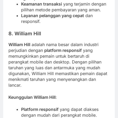
Keamanan transaksi
yang terjamin dengan
pilihan metode pembayaran yang aman.
Layanan pelanggan yang cepat
dan
responsif.
8.
William Hill
William Hill
adalah nama besar dalam industri
perjudian dengan
platform responsif
yang
memungkinkan pemain untuk bertaruh di
perangkat mobile dan desktop. Dengan pilihan
taruhan yang luas dan antarmuka yang mudah
digunakan, William Hill memastikan pemain dapat
menikmati taruhan yang menyenangkan dan
lancar.
Keunggulan William Hill
:
Platform responsif
yang dapat diakses
dengan mudah dari perangkat mobile.