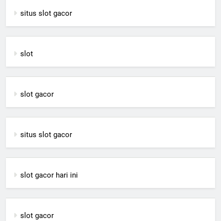
situs slot gacor
slot
slot gacor
situs slot gacor
slot gacor hari ini
slot gacor