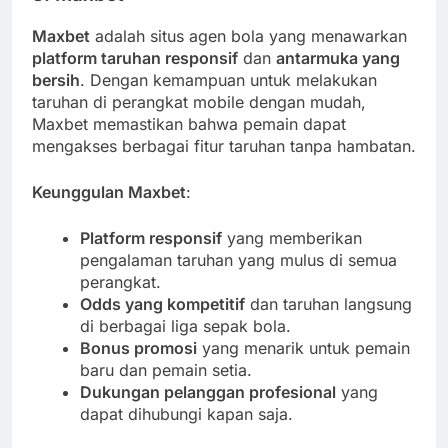
Maxbet
adalah situs agen bola yang menawarkan
platform taruhan responsif
dan
antarmuka yang
bersih
. Dengan kemampuan untuk melakukan
taruhan di perangkat mobile dengan mudah,
Maxbet memastikan bahwa pemain dapat
mengakses berbagai fitur taruhan tanpa hambatan.
Keunggulan Maxbet
:
Platform responsif
yang memberikan
pengalaman taruhan yang mulus di semua
perangkat.
Odds yang kompetitif
dan taruhan langsung
di berbagai liga sepak bola.
Bonus promosi
yang menarik untuk pemain
baru dan pemain setia.
Dukungan pelanggan profesional
yang
dapat dihubungi kapan saja.