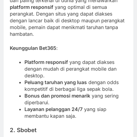
dan paling terkenal di dunia yang menawarkan
platform responsif
yang optimal di semua
perangkat. Dengan situs yang dapat diakses
dengan lancar baik di desktop maupun perangkat
mobile, pemain dapat menikmati taruhan tanpa
hambatan.
Keunggulan Bet365
:
Platform responsif
yang dapat diakses
dengan mudah di perangkat mobile dan
desktop.
Peluang taruhan yang luas
dengan odds
kompetitif di berbagai liga sepak bola.
Bonus dan promosi menarik
yang sering
diperbarui.
Layanan pelanggan 24/7
yang siap
membantu kapan saja.
2.
Sbobet