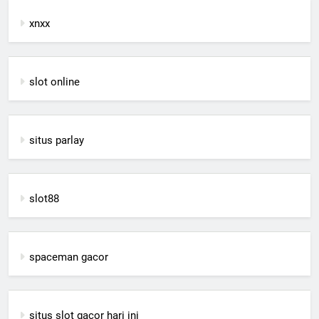
xnxx
slot online
situs parlay
slot88
spaceman gacor
situs slot gacor hari ini