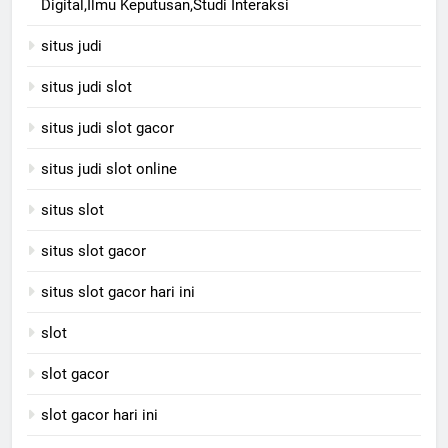
Digital,Ilmu Keputusan,Studi Interaksi
situs judi
situs judi slot
situs judi slot gacor
situs judi slot online
situs slot
situs slot gacor
situs slot gacor hari ini
slot
slot gacor
slot gacor hari ini