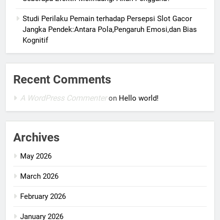
Studi Perilaku Pemain terhadap Persepsi Slot Gacor
Jangka Pendek:Antara Pola,Pengaruh Emosi,dan Bias
Kognitif
Recent Comments
A WordPress Commenter
on
Hello world!
Archives
May 2026
March 2026
February 2026
January 2026