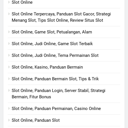
Slot Online
Slot Online Terpercaya, Panduan Slot Gacor, Strategi
Menang Slot, Tips Slot Online, Review Situs Slot
Slot Online, Game Slot, Petualangan, Alam
Slot Online, Judi Online, Game Slot Terbaik
Slot Online, Judi Online, Tema Permainan Slot
Slot Online, Kasino, Panduan Bermain
Slot Online, Panduan Bermain Slot, Tips & Trik
Slot Online, Panduan Login, Server Stabil, Strategi
Bermain, Fitur Bonus
Slot Online, Panduan Permainan, Casino Online
Slot Online, Panduan Slot