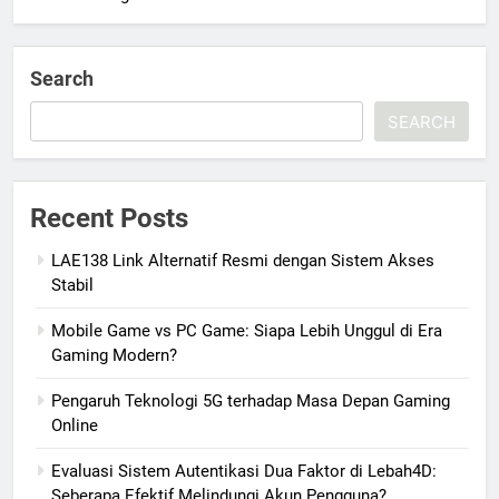
Search
SEARCH
Recent Posts
LAE138 Link Alternatif Resmi dengan Sistem Akses
Stabil
Mobile Game vs PC Game: Siapa Lebih Unggul di Era
Gaming Modern?
Pengaruh Teknologi 5G terhadap Masa Depan Gaming
Online
Evaluasi Sistem Autentikasi Dua Faktor di Lebah4D:
Seberapa Efektif Melindungi Akun Pengguna?