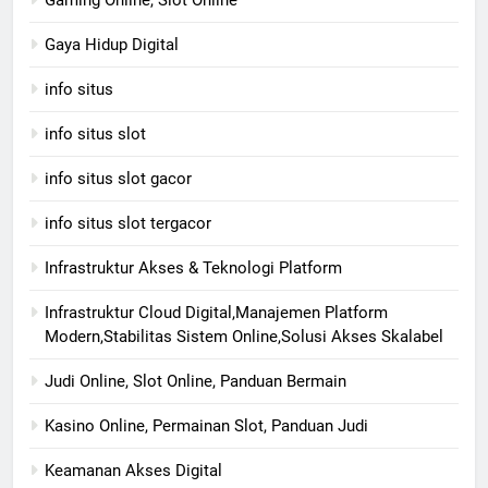
Gaya Hidup Digital
info situs
info situs slot
info situs slot gacor
info situs slot tergacor
Infrastruktur Akses & Teknologi Platform
Infrastruktur Cloud Digital,Manajemen Platform
Modern,Stabilitas Sistem Online,Solusi Akses Skalabel
Judi Online, Slot Online, Panduan Bermain
Kasino Online, Permainan Slot, Panduan Judi
Keamanan Akses Digital