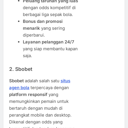
Peluang taruhan yang luas
dengan odds kompetitif di
berbagai liga sepak bola.
Bonus dan promosi
menarik
yang sering
diperbarui.
Layanan pelanggan 24/7
yang siap membantu kapan
saja.
2.
Sbobet
Sbobet
adalah salah satu
situs
agen bola
terpercaya dengan
platform responsif
yang
memungkinkan pemain untuk
bertaruh dengan mudah di
perangkat mobile dan desktop.
Dikenal dengan odds yang