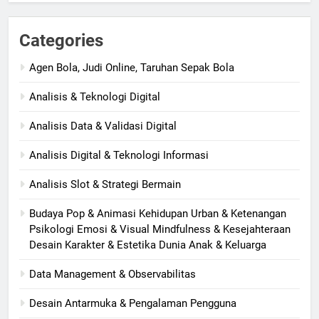
Categories
Agen Bola, Judi Online, Taruhan Sepak Bola
Analisis & Teknologi Digital
Analisis Data & Validasi Digital
Analisis Digital & Teknologi Informasi
Analisis Slot & Strategi Bermain
Budaya Pop & Animasi Kehidupan Urban & Ketenangan
Psikologi Emosi & Visual Mindfulness & Kesejahteraan
Desain Karakter & Estetika Dunia Anak & Keluarga
Data Management & Observabilitas
Desain Antarmuka & Pengalaman Pengguna