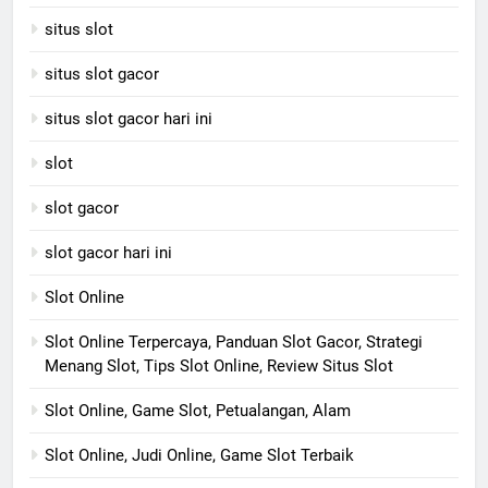
situs slot
situs slot gacor
situs slot gacor hari ini
slot
slot gacor
slot gacor hari ini
Slot Online
Slot Online Terpercaya, Panduan Slot Gacor, Strategi
Menang Slot, Tips Slot Online, Review Situs Slot
Slot Online, Game Slot, Petualangan, Alam
Slot Online, Judi Online, Game Slot Terbaik