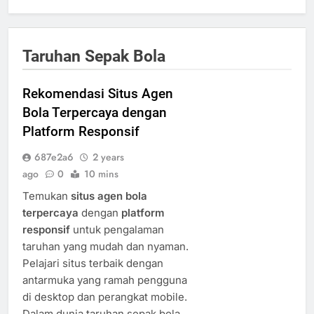
Taruhan Sepak Bola
Rekomendasi Situs Agen
Bola Terpercaya dengan
Platform Responsif
687e2a6
2 years
ago
0
10 mins
Temukan
situs agen bola
terpercaya
dengan
platform
responsif
untuk pengalaman
taruhan yang mudah dan nyaman.
Pelajari situs terbaik dengan
antarmuka yang ramah pengguna
di desktop dan perangkat mobile.
Dalam dunia taruhan sepak bola