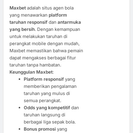
Maxbet
adalah situs agen bola
yang menawarkan
platform
taruhan responsif
dan
antarmuka
yang bersih
. Dengan kemampuan
untuk melakukan taruhan di
perangkat mobile dengan mudah,
Maxbet memastikan bahwa pemain
dapat mengakses berbagai fitur
taruhan tanpa hambatan.
Keunggulan Maxbet
:
Platform responsif
yang
memberikan pengalaman
taruhan yang mulus di
semua perangkat.
Odds yang kompetitif
dan
taruhan langsung di
berbagai liga sepak bola.
Bonus promosi
yang