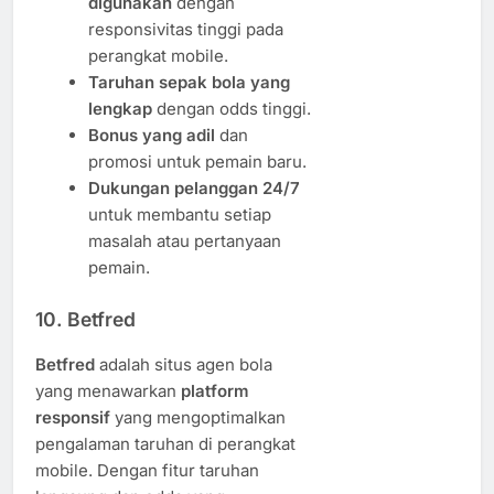
digunakan
dengan
responsivitas tinggi pada
perangkat mobile.
Taruhan sepak bola yang
lengkap
dengan odds tinggi.
Bonus yang adil
dan
promosi untuk pemain baru.
Dukungan pelanggan 24/7
untuk membantu setiap
masalah atau pertanyaan
pemain.
10.
Betfred
Betfred
adalah situs agen bola
yang menawarkan
platform
responsif
yang mengoptimalkan
pengalaman taruhan di perangkat
mobile. Dengan fitur taruhan