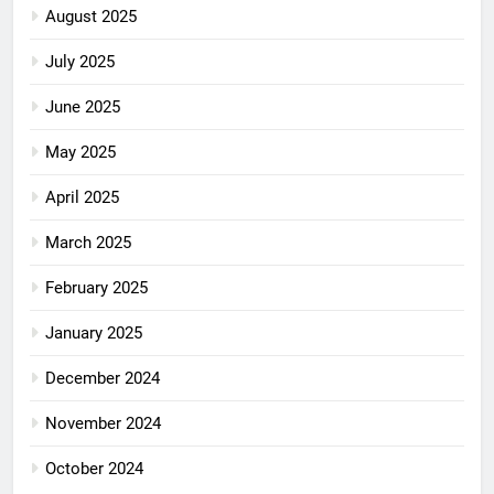
August 2025
July 2025
June 2025
May 2025
April 2025
March 2025
February 2025
January 2025
December 2024
November 2024
October 2024