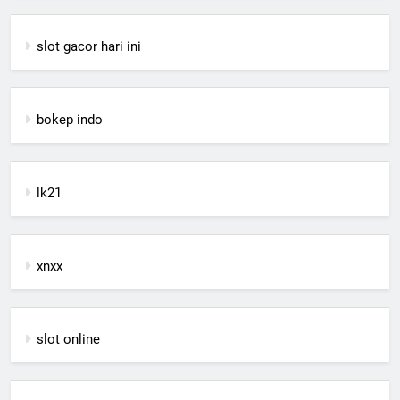
slot gacor hari ini
bokep indo
lk21
xnxx
slot online