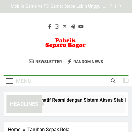
Skip
Pengaruh Teknologi 5G terhadap Masa Depan
to
Gaming Online
content
Evaluasi Sistem Autentikasi Dua Faktor di
Lebah4D: Seberapa Efektif Melindungi Akun
Pengguna?
LAE138 Link Alternatif Resmi dengan Sistem
Akses Stabil
Mobile Game vs PC Game: Siapa Lebih Unggul di
Era Gaming Modern?
Pabrik Sepatu
Dapatkan Sepatu Berkualitas Dari Pabrik
Pengaruh Teknologi 5G terhadap Masa Depan
NEWSLETTER
RANDOM NEWS
Gaming Online
Bogor
Sepatu Bogor.
Evaluasi Sistem Autentikasi Dua Faktor di
Lebah4D: Seberapa Efektif Melindungi Akun
MENU
Pengguna?
E138 Link Alternatif Resmi dengan Sistem Akses Stabil
HEADLINES
Months Ago
Home
Taruhan Sepak Bola