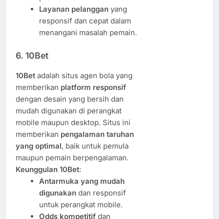
Layanan pelanggan
yang
responsif dan cepat dalam
menangani masalah pemain.
6.
10Bet
10Bet
adalah situs agen bola yang
memberikan
platform responsif
dengan desain yang bersih dan
mudah digunakan di perangkat
mobile maupun desktop. Situs ini
memberikan
pengalaman taruhan
yang optimal
, baik untuk pemula
maupun pemain berpengalaman.
Keunggulan 10Bet
:
Antarmuka yang mudah
digunakan
dan responsif
untuk perangkat mobile.
Odds kompetitif
dan