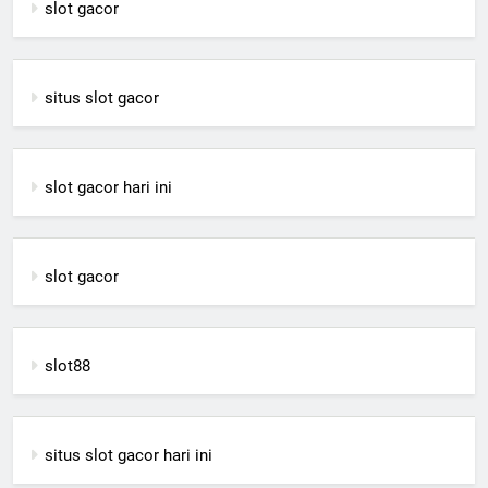
slot gacor
situs slot gacor
slot gacor hari ini
slot gacor
slot88
situs slot gacor hari ini