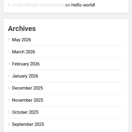
A WordPress Commenter
on
Hello world!
Archives
May 2026
March 2026
February 2026
January 2026
December 2025
November 2025
October 2025
September 2025