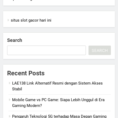
situs slot gacor hari ini
Search
SEARCH
Recent Posts
LAE138 Link Alternatif Resmi dengan Sistem Akses
Stabil
Mobile Game vs PC Game: Siapa Lebih Unggul di Era
Gaming Modern?
Pengaruh Teknologi 5G terhadap Masa Depan Gaming