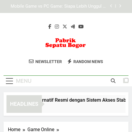
Era Gaming Modern?
Skip
Pengaruh Teknologi 5G terhadap Masa Depan
to
Gaming Online
content
Evaluasi Sistem Autentikasi Dua Faktor di
Lebah4D: Seberapa Efektif Melindungi Akun
Pengguna?
LAE138 Link Alternatif Resmi dengan Sistem
Akses Stabil
Mobile Game vs PC Game: Siapa Lebih Unggul di
Era Gaming Modern?
Pabrik Sepatu
Dapatkan Sepatu Berkualitas Dari Pabrik
Pengaruh Teknologi 5G terhadap Masa Depan
NEWSLETTER
RANDOM NEWS
Bogor
Gaming Online
Sepatu Bogor.
Evaluasi Sistem Autentikasi Dua Faktor di
Lebah4D: Seberapa Efektif Melindungi Akun
MENU
Pengguna?
LAE138 Link Alternatif Resmi dengan Sistem Akses Stabil
HEADLINES
3 Months Ago
Home
Game Online