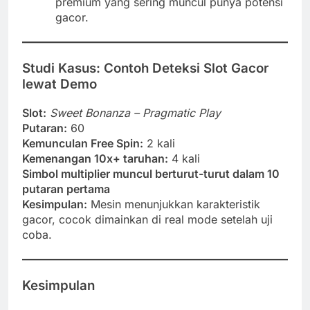
premium yang sering muncul punya potensi
gacor.
Studi Kasus: Contoh Deteksi Slot Gacor
lewat Demo
Slot:
Sweet Bonanza – Pragmatic Play
Putaran:
60
Kemunculan Free Spin:
2 kali
Kemenangan 10x+ taruhan:
4 kali
Simbol multiplier muncul berturut-turut dalam 10
putaran pertama
Kesimpulan:
Mesin menunjukkan karakteristik
gacor, cocok dimainkan di real mode setelah uji
coba.
Kesimpulan