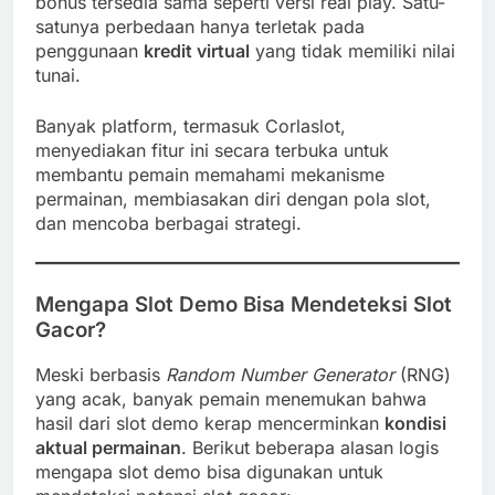
bonus tersedia sama seperti versi real play. Satu-
satunya perbedaan hanya terletak pada
penggunaan
kredit virtual
yang tidak memiliki nilai
tunai.
Banyak platform, termasuk Corlaslot,
menyediakan fitur ini secara terbuka untuk
membantu pemain memahami mekanisme
permainan, membiasakan diri dengan pola slot,
dan mencoba berbagai strategi.
Mengapa Slot Demo Bisa Mendeteksi Slot
Gacor?
Meski berbasis
Random Number Generator
(RNG)
yang acak, banyak pemain menemukan bahwa
hasil dari slot demo kerap mencerminkan
kondisi
aktual permainan
. Berikut beberapa alasan logis
mengapa slot demo bisa digunakan untuk