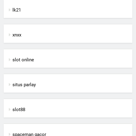
lk21
xnxx
slot online
situs parlay
slot88
spaceman gacor