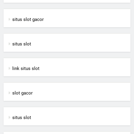
situs slot gacor
situs slot
link situs slot
slot gacor
situs slot