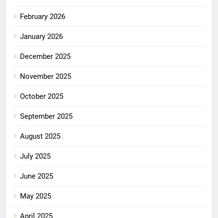
February 2026
January 2026
December 2025
November 2025
October 2025
September 2025
August 2025
July 2025
June 2025
May 2025
April 2025