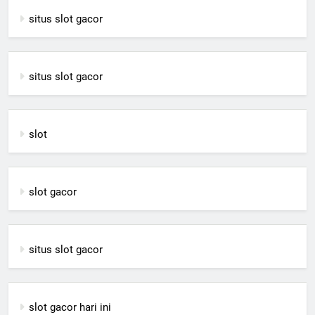
situs slot gacor
situs slot gacor
slot
slot gacor
situs slot gacor
slot gacor hari ini