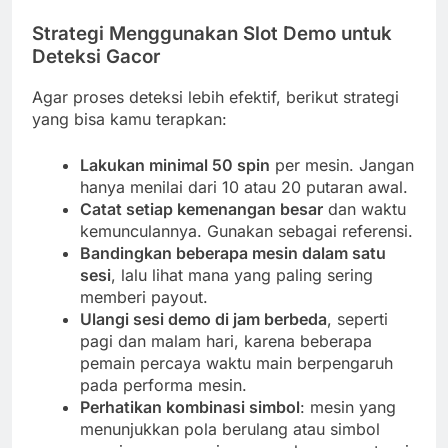
Strategi Menggunakan Slot Demo untuk
Deteksi Gacor
Agar proses deteksi lebih efektif, berikut strategi
yang bisa kamu terapkan:
Lakukan minimal 50 spin
per mesin. Jangan
hanya menilai dari 10 atau 20 putaran awal.
Catat setiap kemenangan besar
dan waktu
kemunculannya. Gunakan sebagai referensi.
Bandingkan beberapa mesin dalam satu
sesi
, lalu lihat mana yang paling sering
memberi payout.
Ulangi sesi demo di jam berbeda
, seperti
pagi dan malam hari, karena beberapa
pemain percaya waktu main berpengaruh
pada performa mesin.
Perhatikan kombinasi simbol
: mesin yang
menunjukkan pola berulang atau simbol