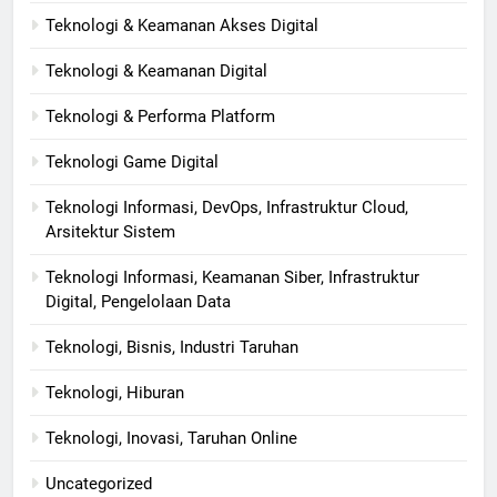
Teknologi & Keamanan Akses Digital
Teknologi & Keamanan Digital
Teknologi & Performa Platform
Teknologi Game Digital
Teknologi Informasi, DevOps, Infrastruktur Cloud,
Arsitektur Sistem
Teknologi Informasi, Keamanan Siber, Infrastruktur
Digital, Pengelolaan Data
Teknologi, Bisnis, Industri Taruhan
Teknologi, Hiburan
Teknologi, Inovasi, Taruhan Online
Uncategorized