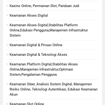
Kasino Online, Permainan Slot, Panduan Judi
Keamanan Akses Digital
Keamanan Akses Digital,Stabilitas Platform
Online,Edukasi Pengguna,Manajemen Infrastruktur
Sistem
Keamanan Digital & Privasi Online
Keamanan Digital & Teknologi Akses
Keamanan Platform Digital,Stabilitas Akses
Online,Manajemen Infrastruktur,Optimasi
Sistem,Pengalaman Pengguna
Keamanan Siber, Analisis Sistem Digital, Manajemen
Risiko Online, Teknologi Autentikasi, Edukasi Keamanan
Akun
Keamanan Slot Online