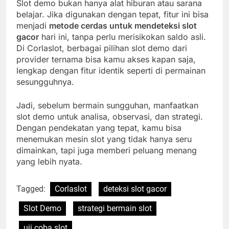
Slot demo bukan hanya alat hiburan atau sarana
belajar. Jika digunakan dengan tepat, fitur ini bisa
menjadi
metode cerdas untuk mendeteksi slot
gacor
hari ini, tanpa perlu merisikokan saldo asli.
Di Corlaslot, berbagai pilihan slot demo dari
provider ternama bisa kamu akses kapan saja,
lengkap dengan fitur identik seperti di permainan
sesungguhnya.
Jadi, sebelum bermain sungguhan, manfaatkan
slot demo untuk analisa, observasi, dan strategi.
Dengan pendekatan yang tepat, kamu bisa
menemukan mesin slot yang tidak hanya seru
dimainkan, tapi juga memberi peluang menang
yang lebih nyata.
Tagged:
Corlaslot
deteksi slot gacor
Slot Demo
strategi bermain slot
uji coba slot