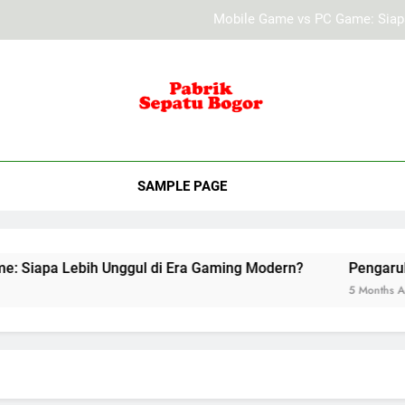
Mobile Game vs PC Game: Siapa
Pengaruh Teknologi 5
Evaluasi Sistem Autentikasi Dua Faktor di Lebah4D: Seber
rik Sepatu Bogor
LAE138 Link Altern
epatu Berkualitas Dari Pabrik Sepatu Bogor.
Mobile Game vs PC Game: Siapa
SAMPLE PAGE
Pengaruh Teknologi 5
Evaluasi Sistem Autentikasi Dua Faktor di Lebah4D: Seber
bih Unggul di Era Gaming Modern?
Pengaruh Teknologi
5 Months Ago