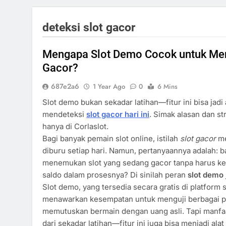
deteksi slot gacor
Mengapa Slot Demo Cocok untuk Men
Gacor?
687e2a6
1 Year Ago
0
6 Mins
Slot demo bukan sekadar latihan—fitur ini bisa jadi 
mendeteksi
slot gacor hari ini
. Simak alasan dan st
hanya di Corlaslot.
Bagi banyak pemain slot online, istilah
slot gacor
me
diburu setiap hari. Namun, pertanyaannya adalah: 
menemukan slot yang sedang gacor tanpa harus ke
saldo dalam prosesnya? Di sinilah peran
slot demo
Slot demo, yang tersedia secara gratis di platform 
menawarkan kesempatan untuk menguji berbagai 
memutuskan bermain dengan uang asli. Tapi manfaa
dari sekadar latihan—fitur ini juga bisa menjadi ala