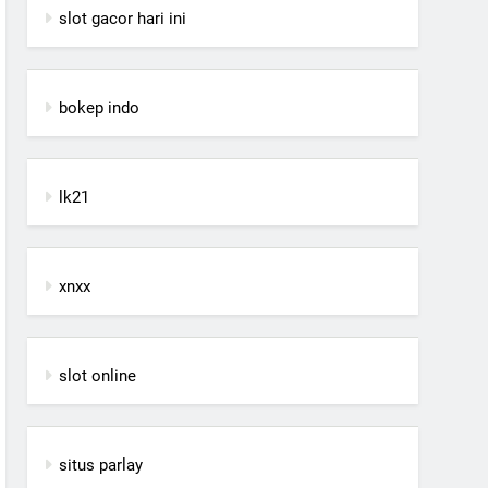
slot gacor hari ini
bokep indo
lk21
xnxx
slot online
situs parlay