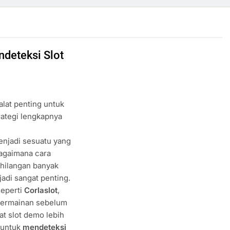
deteksi Slot
alat penting untuk
rategi lengkapnya
njadi sesuatu yang
bagaimana cara
hilangan banyak
jadi sangat penting.
seperti
Corlaslot
,
permainan sebelum
t slot demo lebih
t untuk
mendeteksi