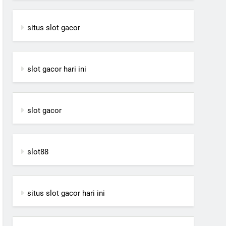
situs slot gacor
slot gacor hari ini
slot gacor
slot88
situs slot gacor hari ini