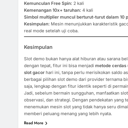
Kemunculan Free Spin:
2 kali
Kemenangan 10x+ taruhan:
4 kali
Simbol multiplier muncul berturut-turut dalam 10
Kesimpulan:
Mesin menunjukkan karakteristik gaco
real mode setelah uji coba.
Kesimpulan
Slot demo bukan hanya alat hiburan atau sarana bel
dengan tepat, fitur ini bisa menjadi
metode cerdas 
slot gacor
hari ini, tanpa perlu merisikokan saldo asl
berbagai pilihan slot demo dari provider ternama 
saja, lengkap dengan fitur identik seperti di perm
Jadi, sebelum bermain sungguhan, manfaatkan slot
observasi, dan strategi. Dengan pendekatan yang t
menemukan mesin slot yang tidak hanya seru dimain
memberi peluang menang yang lebih nyata.
Read More