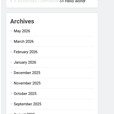
A WordPress Commenter
on
Hello world!
Archives
May 2026
March 2026
February 2026
January 2026
December 2025
November 2025
October 2025
September 2025