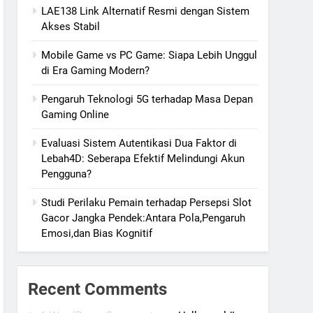
LAE138 Link Alternatif Resmi dengan Sistem
Akses Stabil
Mobile Game vs PC Game: Siapa Lebih Unggul
di Era Gaming Modern?
Pengaruh Teknologi 5G terhadap Masa Depan
Gaming Online
Evaluasi Sistem Autentikasi Dua Faktor di
Lebah4D: Seberapa Efektif Melindungi Akun
Pengguna?
Studi Perilaku Pemain terhadap Persepsi Slot
Gacor Jangka Pendek:Antara Pola,Pengaruh
Emosi,dan Bias Kognitif
Recent Comments