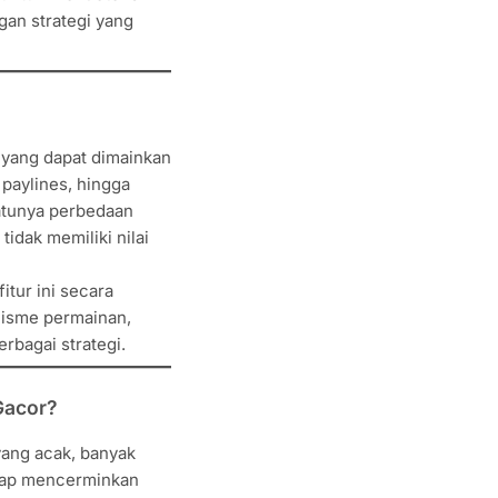
gan strategi yang
t yang dapat dimainkan
 paylines, hingga
satunya perbedaan
tidak memiliki nilai
itur ini secara
isme permainan,
rbagai strategi.
Gacor?
ang acak, banyak
rap mencerminkan