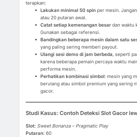
terapkan:
Lakukan minimal 50 spin
per mesin. Jangan 
atau 20 putaran awal.
Catat setiap kemenangan besar
dan waktu 
Gunakan sebagai referensi.
Bandingkan beberapa mesin dalam satu ses
yang paling sering memberi payout.
Ulangi sesi demo di jam berbeda
, seperti p
karena beberapa pemain percaya waktu mai
performa mesin.
Perhatikan kombinasi simbol
: mesin yang 
berulang atau simbol premium yang sering 
gacor.
Studi Kasus: Contoh Deteksi Slot Gacor l
Slot:
Sweet Bonanza – Pragmatic Play
Putaran:
60