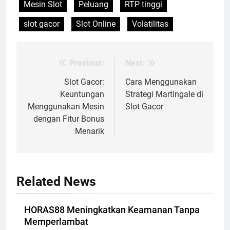
Mesin Slot
Peluang
RTP tinggi
slot gacor
Slot Online
Volatilitas
Previous:
Next:
Post
navigation
Slot Gacor:
Cara Menggunakan
Keuntungan
Strategi Martingale di
Menggunakan Mesin
Slot Gacor
dengan Fitur Bonus
Menarik
Related News
HORAS88 Meningkatkan Keamanan Tanpa
Memperlambat