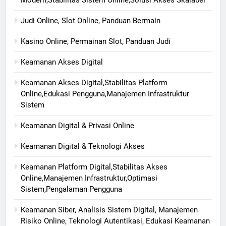
Modern,Stabilitas Sistem Online,Solusi Akses Skalabel
Judi Online, Slot Online, Panduan Bermain
Kasino Online, Permainan Slot, Panduan Judi
Keamanan Akses Digital
Keamanan Akses Digital,Stabilitas Platform
Online,Edukasi Pengguna,Manajemen Infrastruktur
Sistem
Keamanan Digital & Privasi Online
Keamanan Digital & Teknologi Akses
Keamanan Platform Digital,Stabilitas Akses
Online,Manajemen Infrastruktur,Optimasi
Sistem,Pengalaman Pengguna
Keamanan Siber, Analisis Sistem Digital, Manajemen
Risiko Online, Teknologi Autentikasi, Edukasi Keamanan