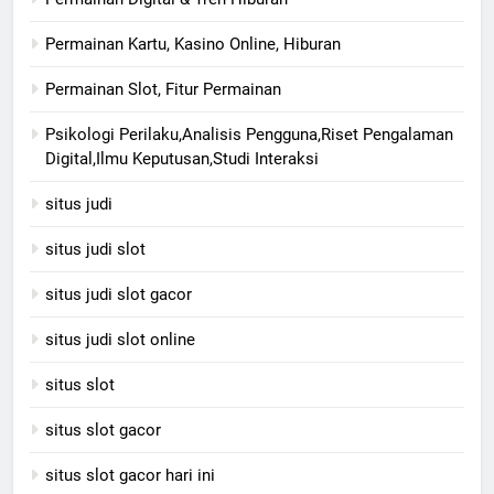
Permainan Kartu, Kasino Online, Hiburan
Permainan Slot, Fitur Permainan
Psikologi Perilaku,Analisis Pengguna,Riset Pengalaman
Digital,Ilmu Keputusan,Studi Interaksi
situs judi
situs judi slot
situs judi slot gacor
situs judi slot online
situs slot
situs slot gacor
situs slot gacor hari ini