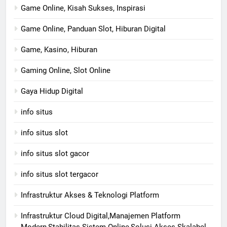
Game Online, Kisah Sukses, Inspirasi
Game Online, Panduan Slot, Hiburan Digital
Game, Kasino, Hiburan
Gaming Online, Slot Online
Gaya Hidup Digital
info situs
info situs slot
info situs slot gacor
info situs slot tergacor
Infrastruktur Akses & Teknologi Platform
Infrastruktur Cloud Digital,Manajemen Platform