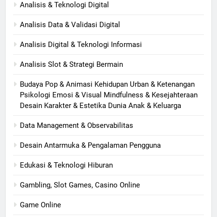
Analisis & Teknologi Digital
Analisis Data & Validasi Digital
Analisis Digital & Teknologi Informasi
Analisis Slot & Strategi Bermain
Budaya Pop & Animasi Kehidupan Urban & Ketenangan
Psikologi Emosi & Visual Mindfulness & Kesejahteraan
Desain Karakter & Estetika Dunia Anak & Keluarga
Data Management & Observabilitas
Desain Antarmuka & Pengalaman Pengguna
Edukasi & Teknologi Hiburan
Gambling, Slot Games, Casino Online
Game Online