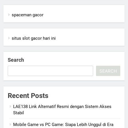
spaceman gacor
situs slot gacor hari ini
Search
SEARCH
Recent Posts
LAE138 Link Alternatif Resmi dengan Sistem Akses
Stabil
Mobile Game vs PC Game: Siapa Lebih Unggul di Era