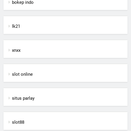
bokep indo
lk21
xnxx
slot online
situs parlay
slot88