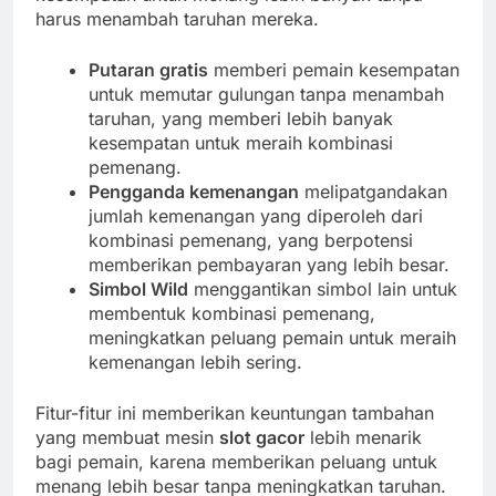
harus menambah taruhan mereka.
Putaran gratis
memberi pemain kesempatan
untuk memutar gulungan tanpa menambah
taruhan, yang memberi lebih banyak
kesempatan untuk meraih kombinasi
pemenang.
Pengganda kemenangan
melipatgandakan
jumlah kemenangan yang diperoleh dari
kombinasi pemenang, yang berpotensi
memberikan pembayaran yang lebih besar.
Simbol Wild
menggantikan simbol lain untuk
membentuk kombinasi pemenang,
meningkatkan peluang pemain untuk meraih
kemenangan lebih sering.
Fitur-fitur ini memberikan keuntungan tambahan
yang membuat mesin
slot gacor
lebih menarik
bagi pemain, karena memberikan peluang untuk
menang lebih besar tanpa meningkatkan taruhan.