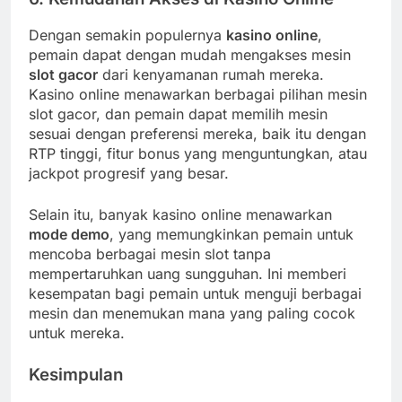
Dengan semakin populernya
kasino online
,
pemain dapat dengan mudah mengakses mesin
slot gacor
dari kenyamanan rumah mereka.
Kasino online menawarkan berbagai pilihan mesin
slot gacor, dan pemain dapat memilih mesin
sesuai dengan preferensi mereka, baik itu dengan
RTP tinggi, fitur bonus yang menguntungkan, atau
jackpot progresif yang besar.
Selain itu, banyak kasino online menawarkan
mode demo
, yang memungkinkan pemain untuk
mencoba berbagai mesin slot tanpa
mempertaruhkan uang sungguhan. Ini memberi
kesempatan bagi pemain untuk menguji berbagai
mesin dan menemukan mana yang paling cocok
untuk mereka.
Kesimpulan