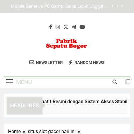
Skip
Pengaruh Teknologi 5G terhadap Masa Depan
to
Gaming Online
content
Evaluasi Sistem Autentikasi Dua Faktor di
Lebah4D: Seberapa Efektif Melindungi Akun
Pengguna?
LAE138 Link Alternatif Resmi dengan Sistem
Akses Stabil
Mobile Game vs PC Game: Siapa Lebih Unggul di
Era Gaming Modern?
Pabrik Sepatu
Dapatkan Sepatu Berkualitas Dari Pabrik
Pengaruh Teknologi 5G terhadap Masa Depan
NEWSLETTER
RANDOM NEWS
Gaming Online
Bogor
Sepatu Bogor.
Evaluasi Sistem Autentikasi Dua Faktor di
Lebah4D: Seberapa Efektif Melindungi Akun
MENU
Pengguna?
138 Link Alternatif Resmi dengan Sistem Akses Stabil
HEADLINES
onths Ago
Home
situs slot gacor hari ini