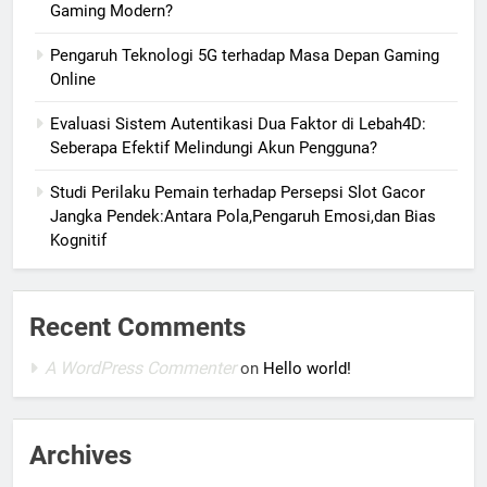
Gaming Modern?
Pengaruh Teknologi 5G terhadap Masa Depan Gaming
Online
Evaluasi Sistem Autentikasi Dua Faktor di Lebah4D:
Seberapa Efektif Melindungi Akun Pengguna?
Studi Perilaku Pemain terhadap Persepsi Slot Gacor
Jangka Pendek:Antara Pola,Pengaruh Emosi,dan Bias
Kognitif
Recent Comments
A WordPress Commenter
on
Hello world!
Archives