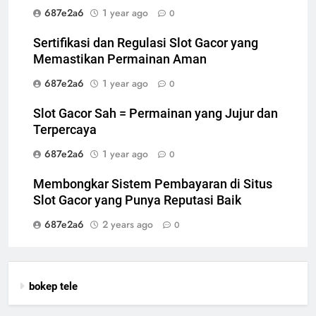
687e2a6
1 year ago
0
Sertifikasi dan Regulasi Slot Gacor yang
Memastikan Permainan Aman
687e2a6
1 year ago
0
Slot Gacor Sah = Permainan yang Jujur dan
Terpercaya
687e2a6
1 year ago
0
Membongkar Sistem Pembayaran di Situs
Slot Gacor yang Punya Reputasi Baik
687e2a6
2 years ago
0
bokep tele