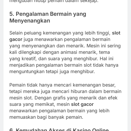
mengubah hidup pemain dalam sekejap.
5.
Pengalaman Bermain yang
Menyenangkan
Selain peluang kemenangan yang lebih tinggi,
slot
gacor
juga menawarkan pengalaman bermain
yang menyenangkan dan menarik. Mesin ini sering
kali dilengkapi dengan animasi menarik, tema
yang kreatif, dan suara yang menghibur. Hal ini
menjadikan pengalaman bermain slot tidak hanya
menguntungkan tetapi juga menghibur.
Pemain tidak hanya mencari kemenangan besar,
tetapi mereka juga mencari hiburan dalam bermain
mesin slot. Dengan grafis yang menarik dan efek
suara yang memikat, mesin
slot gacor
menawarkan pengalaman bermain yang lebih
memuaskan bagi banyak pemain.
6.
Kemudahan Akses di Kasino Online