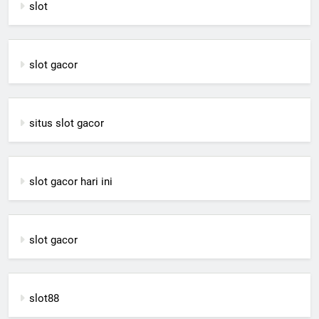
slot
slot gacor
situs slot gacor
slot gacor hari ini
slot gacor
slot88