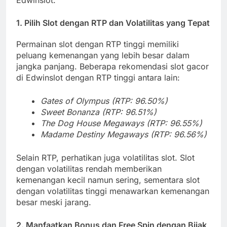
1.
Pilih Slot dengan RTP dan Volatilitas yang Tepat
Permainan slot dengan RTP tinggi memiliki
peluang kemenangan yang lebih besar dalam
jangka panjang. Beberapa rekomendasi slot gacor
di Edwinslot dengan RTP tinggi antara lain:
Gates of Olympus (RTP: 96.50%)
Sweet Bonanza (RTP: 96.51%)
The Dog House Megaways (RTP: 96.55%)
Madame Destiny Megaways (RTP: 96.56%)
Selain RTP, perhatikan juga volatilitas slot. Slot
dengan volatilitas rendah memberikan
kemenangan kecil namun sering, sementara slot
dengan volatilitas tinggi menawarkan kemenangan
besar meski jarang.
2.
Manfaatkan Bonus dan Free Spin dengan Bijak