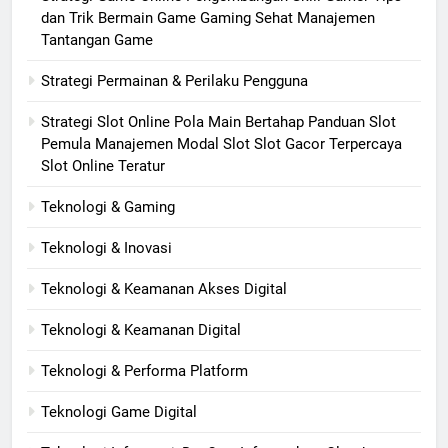
dan Trik Bermain Game Gaming Sehat Manajemen
Tantangan Game
Strategi Permainan & Perilaku Pengguna
Strategi Slot Online Pola Main Bertahap Panduan Slot
Pemula Manajemen Modal Slot Slot Gacor Terpercaya
Slot Online Teratur
Teknologi & Gaming
Teknologi & Inovasi
Teknologi & Keamanan Akses Digital
Teknologi & Keamanan Digital
Teknologi & Performa Platform
Teknologi Game Digital