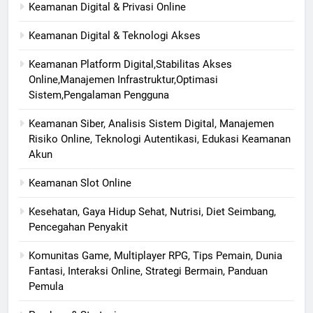
Keamanan Digital & Privasi Online
Keamanan Digital & Teknologi Akses
Keamanan Platform Digital,Stabilitas Akses
Online,Manajemen Infrastruktur,Optimasi
Sistem,Pengalaman Pengguna
Keamanan Siber, Analisis Sistem Digital, Manajemen
Risiko Online, Teknologi Autentikasi, Edukasi Keamanan
Akun
Keamanan Slot Online
Kesehatan, Gaya Hidup Sehat, Nutrisi, Diet Seimbang,
Pencegahan Penyakit
Komunitas Game, Multiplayer RPG, Tips Pemain, Dunia
Fantasi, Interaksi Online, Strategi Bermain, Panduan
Pemula