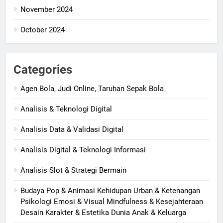
November 2024
October 2024
Categories
Agen Bola, Judi Online, Taruhan Sepak Bola
Analisis & Teknologi Digital
Analisis Data & Validasi Digital
Analisis Digital & Teknologi Informasi
Analisis Slot & Strategi Bermain
Budaya Pop & Animasi Kehidupan Urban & Ketenangan
Psikologi Emosi & Visual Mindfulness & Kesejahteraan
Desain Karakter & Estetika Dunia Anak & Keluarga