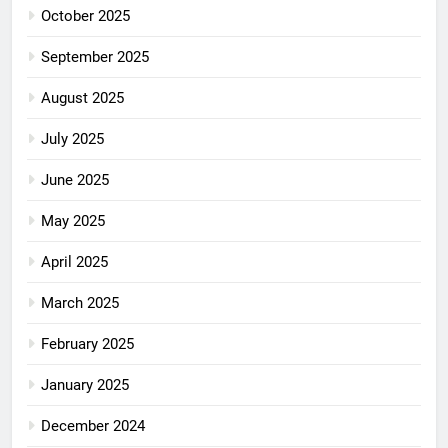
October 2025
September 2025
August 2025
July 2025
June 2025
May 2025
April 2025
March 2025
February 2025
January 2025
December 2024