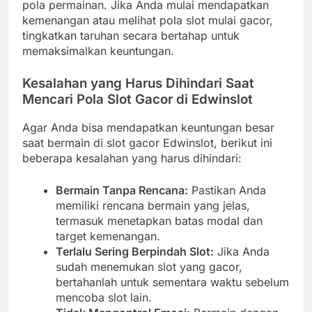
pola permainan. Jika Anda mulai mendapatkan
kemenangan atau melihat pola slot mulai gacor,
tingkatkan taruhan secara bertahap untuk
memaksimalkan keuntungan.
Kesalahan yang Harus Dihindari Saat
Mencari Pola Slot Gacor di Edwinslot
Agar Anda bisa mendapatkan keuntungan besar
saat bermain di slot gacor Edwinslot, berikut ini
beberapa kesalahan yang harus dihindari:
Bermain Tanpa Rencana:
Pastikan Anda
memiliki rencana bermain yang jelas,
termasuk menetapkan batas modal dan
target kemenangan.
Terlalu Sering Berpindah Slot:
Jika Anda
sudah menemukan slot yang gacor,
bertahanlah untuk sementara waktu sebelum
mencoba slot lain.