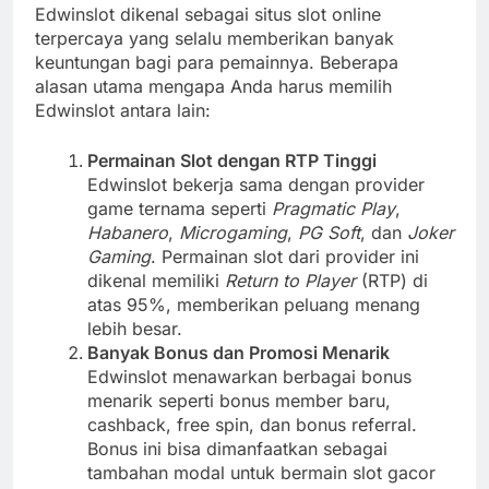
Edwinslot dikenal sebagai situs slot online
terpercaya yang selalu memberikan banyak
keuntungan bagi para pemainnya. Beberapa
alasan utama mengapa Anda harus memilih
Edwinslot antara lain:
Permainan Slot dengan RTP Tinggi
Edwinslot bekerja sama dengan provider
game ternama seperti
Pragmatic Play
,
Habanero
,
Microgaming
,
PG Soft
, dan
Joker
Gaming
. Permainan slot dari provider ini
dikenal memiliki
Return to Player
(RTP) di
atas 95%, memberikan peluang menang
lebih besar.
Banyak Bonus dan Promosi Menarik
Edwinslot menawarkan berbagai bonus
menarik seperti bonus member baru,
cashback, free spin, dan bonus referral.
Bonus ini bisa dimanfaatkan sebagai
tambahan modal untuk bermain slot gacor