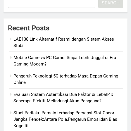
SEARCH
Recent Posts
LAE138 Link Alternatif Resmi dengan Sistem Akses
Stabil
Mobile Game vs PC Game: Siapa Lebih Unggul di Era
Gaming Modern?
Pengaruh Teknologi 5G terhadap Masa Depan Gaming
Online
Evaluasi Sistem Autentikasi Dua Faktor di Lebah4D:
Seberapa Efektif Melindungi Akun Pengguna?
Studi Perilaku Pemain terhadap Persepsi Slot Gacor
Jangka Pendek:Antara Pola,Pengaruh Emosi,dan Bias
Kognitif