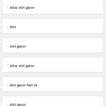
situs slot gacor
slot
slot gacor
situs slot gacor
slot gacor hari ini
slot gacor