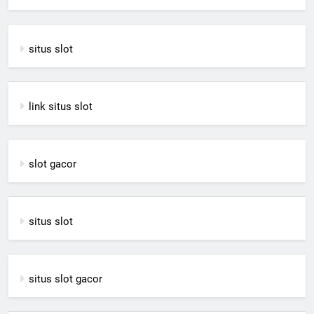
situs slot
link situs slot
slot gacor
situs slot
situs slot gacor