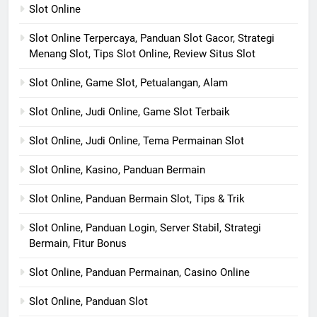
Slot Online
Slot Online Terpercaya, Panduan Slot Gacor, Strategi
Menang Slot, Tips Slot Online, Review Situs Slot
Slot Online, Game Slot, Petualangan, Alam
Slot Online, Judi Online, Game Slot Terbaik
Slot Online, Judi Online, Tema Permainan Slot
Slot Online, Kasino, Panduan Bermain
Slot Online, Panduan Bermain Slot, Tips & Trik
Slot Online, Panduan Login, Server Stabil, Strategi
Bermain, Fitur Bonus
Slot Online, Panduan Permainan, Casino Online
Slot Online, Panduan Slot