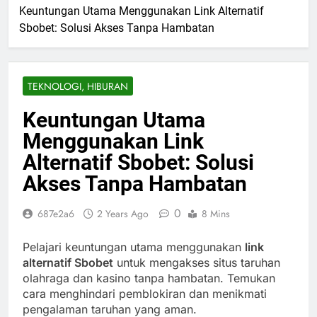
Keuntungan Utama Menggunakan Link Alternatif
Sbobet: Solusi Akses Tanpa Hambatan
TEKNOLOGI, HIBURAN
Keuntungan Utama
Menggunakan Link
Alternatif Sbobet: Solusi
Akses Tanpa Hambatan
0
687e2a6
2 Years Ago
8 Mins
Pelajari keuntungan utama menggunakan
link
alternatif Sbobet
untuk mengakses situs taruhan
olahraga dan kasino tanpa hambatan. Temukan
cara menghindari pemblokiran dan menikmati
pengalaman taruhan yang aman.