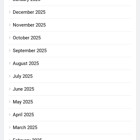
December 2025
November 2025
October 2025
September 2025
August 2025
July 2025
June 2025
May 2025
April 2025
March 2025