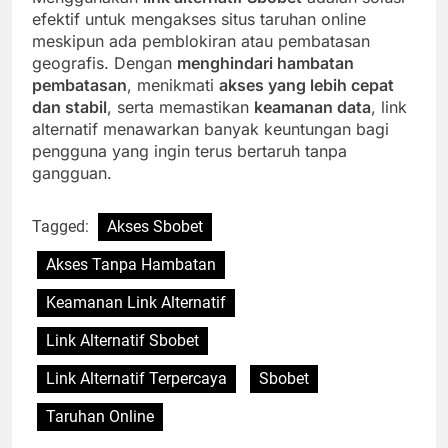
efektif untuk mengakses situs taruhan online
meskipun ada pemblokiran atau pembatasan
geografis. Dengan
menghindari hambatan
pembatasan
, menikmati
akses yang lebih cepat
dan stabil
, serta memastikan
keamanan data
, link
alternatif menawarkan banyak keuntungan bagi
pengguna yang ingin terus bertaruh tanpa
gangguan.
Tagged:
Akses Sbobet
Akses Tanpa Hambatan
Keamanan Link Alternatif
Link Alternatif Sbobet
Link Alternatif Terpercaya
Sbobet
Taruhan Online