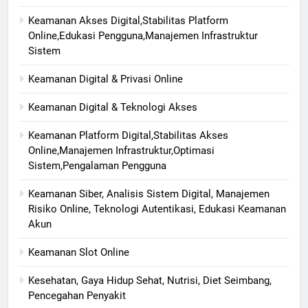
Keamanan Akses Digital,Stabilitas Platform
Online,Edukasi Pengguna,Manajemen Infrastruktur
Sistem
Keamanan Digital & Privasi Online
Keamanan Digital & Teknologi Akses
Keamanan Platform Digital,Stabilitas Akses
Online,Manajemen Infrastruktur,Optimasi
Sistem,Pengalaman Pengguna
Keamanan Siber, Analisis Sistem Digital, Manajemen
Risiko Online, Teknologi Autentikasi, Edukasi Keamanan
Akun
Keamanan Slot Online
Kesehatan, Gaya Hidup Sehat, Nutrisi, Diet Seimbang,
Pencegahan Penyakit