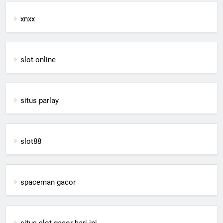
xnxx
slot online
situs parlay
slot88
spaceman gacor