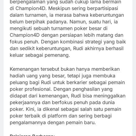
berpengalaman yang sudah cukup lama bermain
di Champion4D. Meskipun sering berpartisipasi
dalam turnamen, ia merasa bahwa keberuntungan
belum berpihak padanya. Namun, suatu hari, ia
mengikuti sebuah turnamen poker besar di
Champion4D dengan persiapan lebih matang dan
fokus penuh. Dengan kombinasi strategi yang baik
dan sedikit keberuntungan, Rudi akhirnya berhasil
keluar sebagai pemenang.
Kemenangan tersebut bukan hanya memberikan
hadiah uang yang besar, tetapi juga membuka
peluang bagi Rudi untuk berkarier sebagai pemain
poker profesional. Dengan penghasilan yang
didapat dari kemenangan, Rudi bisa meninggalkan
pekerjaannya dan berfokus penuh pada dunia
poker. Kini, ia dikenal sebagai salah satu pemain
poker terbaik di platform dan sering berbagi
pengalamannya dengan pemain baru.