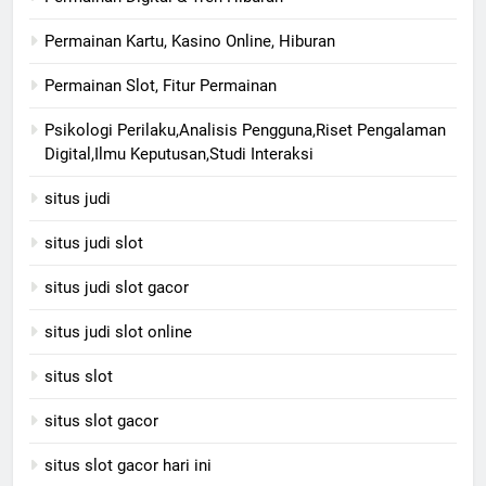
Permainan Kartu, Kasino Online, Hiburan
Permainan Slot, Fitur Permainan
Psikologi Perilaku,Analisis Pengguna,Riset Pengalaman
Digital,Ilmu Keputusan,Studi Interaksi
situs judi
situs judi slot
situs judi slot gacor
situs judi slot online
situs slot
situs slot gacor
situs slot gacor hari ini