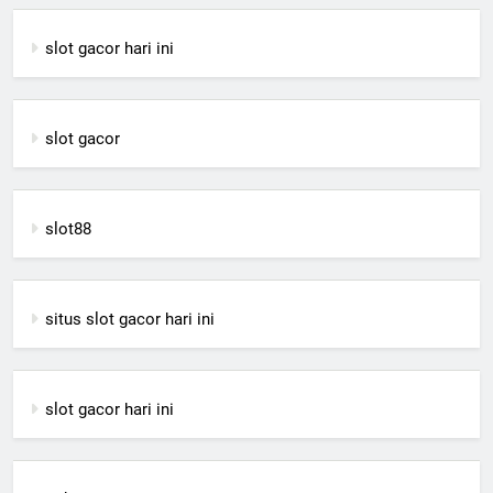
slot gacor hari ini
slot gacor
slot88
situs slot gacor hari ini
slot gacor hari ini