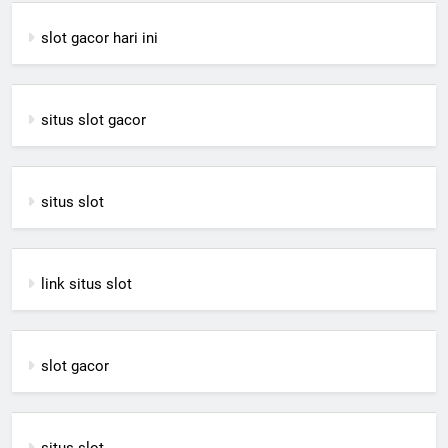
slot gacor hari ini
situs slot gacor
situs slot
link situs slot
slot gacor