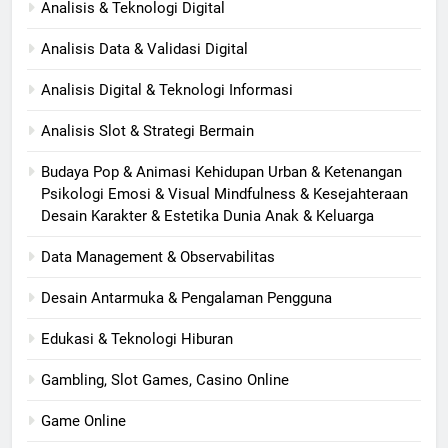
Analisis & Teknologi Digital
Analisis Data & Validasi Digital
Analisis Digital & Teknologi Informasi
Analisis Slot & Strategi Bermain
Budaya Pop & Animasi Kehidupan Urban & Ketenangan
Psikologi Emosi & Visual Mindfulness & Kesejahteraan
Desain Karakter & Estetika Dunia Anak & Keluarga
Data Management & Observabilitas
Desain Antarmuka & Pengalaman Pengguna
Edukasi & Teknologi Hiburan
Gambling, Slot Games, Casino Online
Game Online