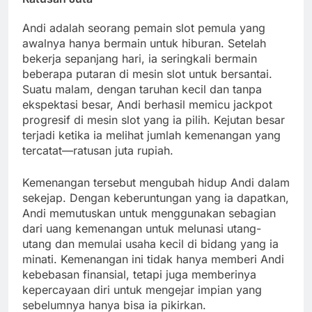
Andi adalah seorang pemain slot pemula yang
awalnya hanya bermain untuk hiburan. Setelah
bekerja sepanjang hari, ia seringkali bermain
beberapa putaran di mesin slot untuk bersantai.
Suatu malam, dengan taruhan kecil dan tanpa
ekspektasi besar, Andi berhasil memicu jackpot
progresif di mesin slot yang ia pilih. Kejutan besar
terjadi ketika ia melihat jumlah kemenangan yang
tercatat—ratusan juta rupiah.
Kemenangan tersebut mengubah hidup Andi dalam
sekejap. Dengan keberuntungan yang ia dapatkan,
Andi memutuskan untuk menggunakan sebagian
dari uang kemenangan untuk melunasi utang-
utang dan memulai usaha kecil di bidang yang ia
minati. Kemenangan ini tidak hanya memberi Andi
kebebasan finansial, tetapi juga memberinya
kepercayaan diri untuk mengejar impian yang
sebelumnya hanya bisa ia pikirkan.