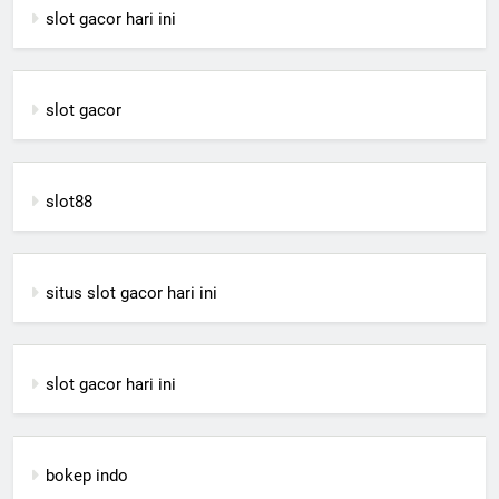
slot gacor hari ini
slot gacor
slot88
situs slot gacor hari ini
slot gacor hari ini
bokep indo