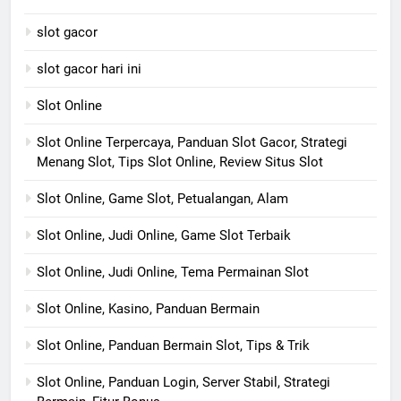
slot gacor
slot gacor hari ini
Slot Online
Slot Online Terpercaya, Panduan Slot Gacor, Strategi
Menang Slot, Tips Slot Online, Review Situs Slot
Slot Online, Game Slot, Petualangan, Alam
Slot Online, Judi Online, Game Slot Terbaik
Slot Online, Judi Online, Tema Permainan Slot
Slot Online, Kasino, Panduan Bermain
Slot Online, Panduan Bermain Slot, Tips & Trik
Slot Online, Panduan Login, Server Stabil, Strategi