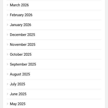
March 2026
February 2026
January 2026
December 2025
November 2025
October 2025
September 2025
August 2025
July 2025
June 2025
May 2025