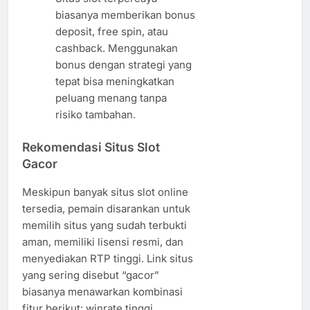
biasanya memberikan bonus
deposit, free spin, atau
cashback. Menggunakan
bonus dengan strategi yang
tepat bisa meningkatkan
peluang menang tanpa
risiko tambahan.
Rekomendasi Situs Slot
Gacor
Meskipun banyak situs slot online
tersedia, pemain disarankan untuk
memilih situs yang sudah terbukti
aman, memiliki lisensi resmi, dan
menyediakan RTP tinggi. Link situs
yang sering disebut “gacor”
biasanya menawarkan kombinasi
fitur berikut: winrate tinggi,