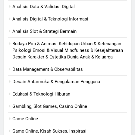
Analisis Data & Validasi Digital
Analisis Digital & Teknologi Informasi
Analisis Slot & Strategi Bermain
Budaya Pop & Animasi Kehidupan Urban & Ketenangan
Psikologi Emosi & Visual Mindfulness & Kesejahteraan
Desain Karakter & Estetika Dunia Anak & Keluarga
Data Management & Observabilitas
Desain Antarmuka & Pengalaman Pengguna
Edukasi & Teknologi Hiburan
Gambling, Slot Games, Casino Online
Game Online
Game Online, Kisah Sukses, Inspirasi