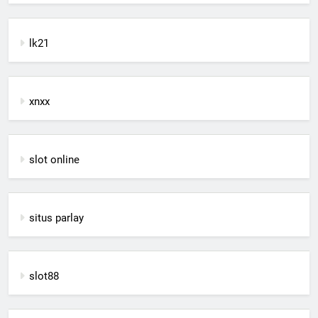
lk21
xnxx
slot online
situs parlay
slot88