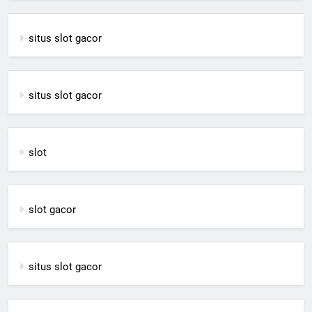
situs slot gacor
situs slot gacor
slot
slot gacor
situs slot gacor