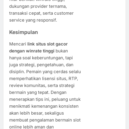
dukungan provider ternama,
transaksi cepat, serta customer
service yang responsif.
Kesimpulan
Mencari
link situs slot gacor
dengan winrate tinggi
bukan
hanya soal keberuntungan, tapi
juga strategi, pengetahuan, dan
disiplin. Pemain yang cerdas selalu
memperhatikan lisensi situs, RTP,
review komunitas, serta strategi
bermain yang tepat. Dengan
menerapkan tips ini, peluang untuk
menikmati kemenangan konsisten
akan lebih besar, sekaligus
membuat pengalaman bermain slot
online lebih aman dan