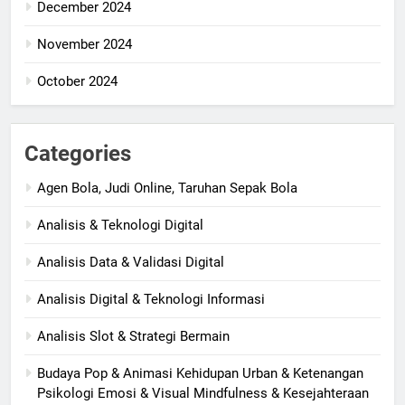
December 2024
November 2024
October 2024
Categories
Agen Bola, Judi Online, Taruhan Sepak Bola
Analisis & Teknologi Digital
Analisis Data & Validasi Digital
Analisis Digital & Teknologi Informasi
Analisis Slot & Strategi Bermain
Budaya Pop & Animasi Kehidupan Urban & Ketenangan
Psikologi Emosi & Visual Mindfulness & Kesejahteraan