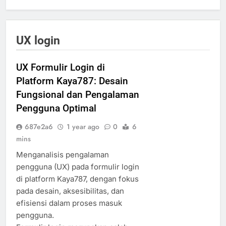
UX login
UX Formulir Login di
Platform Kaya787: Desain
Fungsional dan Pengalaman
Pengguna Optimal
687e2a6
1 year ago
0
6
mins
Menganalisis pengalaman
pengguna (UX) pada formulir login
di platform Kaya787, dengan fokus
pada desain, aksesibilitas, dan
efisiensi dalam proses masuk
pengguna.