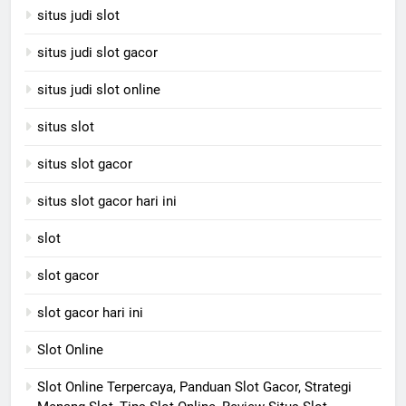
situs judi slot
situs judi slot gacor
situs judi slot online
situs slot
situs slot gacor
situs slot gacor hari ini
slot
slot gacor
slot gacor hari ini
Slot Online
Slot Online Terpercaya, Panduan Slot Gacor, Strategi