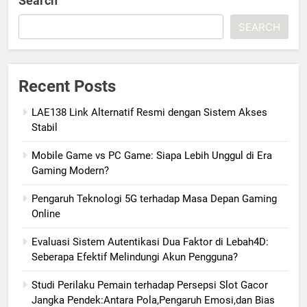
Search
SEARCH
Recent Posts
LAE138 Link Alternatif Resmi dengan Sistem Akses
Stabil
Mobile Game vs PC Game: Siapa Lebih Unggul di Era
Gaming Modern?
Pengaruh Teknologi 5G terhadap Masa Depan Gaming
Online
Evaluasi Sistem Autentikasi Dua Faktor di Lebah4D:
Seberapa Efektif Melindungi Akun Pengguna?
Studi Perilaku Pemain terhadap Persepsi Slot Gacor
Jangka Pendek:Antara Pola,Pengaruh Emosi,dan Bias