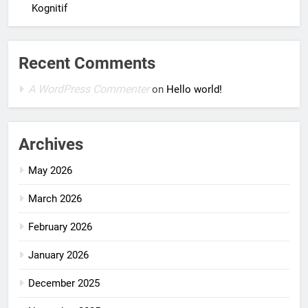
Kognitif
Recent Comments
A WordPress Commenter
on
Hello world!
Archives
May 2026
March 2026
February 2026
January 2026
December 2025