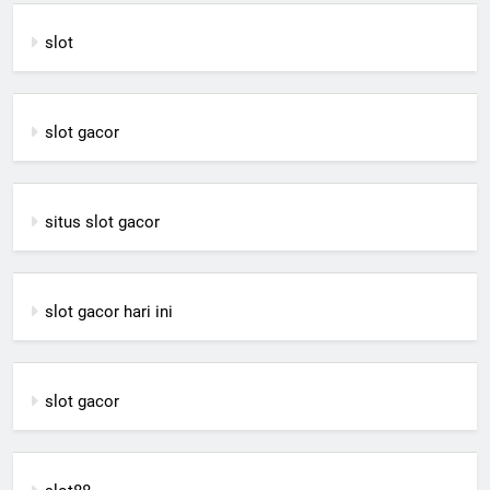
slot
slot gacor
situs slot gacor
slot gacor hari ini
slot gacor