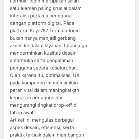
Formulir login merupakan salah
satu elemen paling krusial dalam
interaksi pertama pengguna
dengan platform digital. Pada
platform Kaya787, formulir login
bukan hanya menjadi gerbang
akses ke dalam layanan, tetapi juga
mencerminkan kualitas desain
antarmuka serta pengalaman
pengguna secara keseluruhan.
Oleh karena itu, optimalisasi UX
pada komponen ini memainkan
peran vital dalam meningkatkan
kepuasan pengguna dan
mengurangi tingkat drop-off di
tahap awal.
Artikel ini mengulas berbagai
aspek desain, efisiensi, serta
praktik terbaik dalam membangun