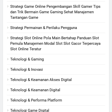
Strategi Game Online Pengembangan Skill Gamer Tips
dan Trik Bermain Game Gaming Sehat Manajemen
Tantangan Game
Strategi Permainan & Perilaku Pengguna
Strategi Slot Online Pola Main Bertahap Panduan Slot
Pemula Manajemen Modal Slot Slot Gacor Terpercaya
Slot Online Teratur
Teknologi & Gaming
Teknologi & Inovasi
Teknologi & Keamanan Akses Digital
Teknologi & Keamanan Digital
Teknologi & Performa Platform
Teknologi Game Digital