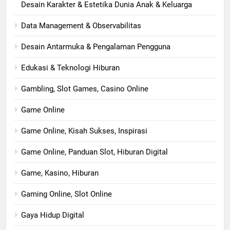
Desain Karakter & Estetika Dunia Anak & Keluarga
Data Management & Observabilitas
Desain Antarmuka & Pengalaman Pengguna
Edukasi & Teknologi Hiburan
Gambling, Slot Games, Casino Online
Game Online
Game Online, Kisah Sukses, Inspirasi
Game Online, Panduan Slot, Hiburan Digital
Game, Kasino, Hiburan
Gaming Online, Slot Online
Gaya Hidup Digital