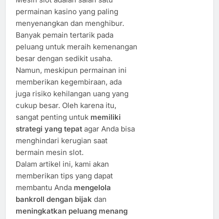
permainan kasino yang paling
menyenangkan dan menghibur.
Banyak pemain tertarik pada
peluang untuk meraih kemenangan
besar dengan sedikit usaha.
Namun, meskipun permainan ini
memberikan kegembiraan, ada
juga risiko kehilangan uang yang
cukup besar. Oleh karena itu,
sangat penting untuk
memiliki
strategi yang tepat
agar Anda bisa
menghindari kerugian saat
bermain mesin slot.
Dalam artikel ini, kami akan
memberikan tips yang dapat
membantu Anda
mengelola
bankroll dengan bijak
dan
meningkatkan peluang menang