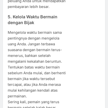
peluang Anda untuk mendapatkan
pembayaran lebih besar.
5.
Kelola Waktu Bermain
dengan Bijak
Mengelola waktu bermain sama
pentingnya dengan mengelola
uang Anda. Jangan terbawa
suasana dengan bermain terus-
menerus, bahkan setelah
mengalami kekalahan beruntun.
Tentukan batas waktu bermain
sebelum Anda mulai, dan berhenti
bermain jika waktu tersebut
tercapai, atau jika Anda merasa
mulai kehilangan kendali atas
permainan.
Sering kali, pemain yang terus
bermain setelah kalah besar