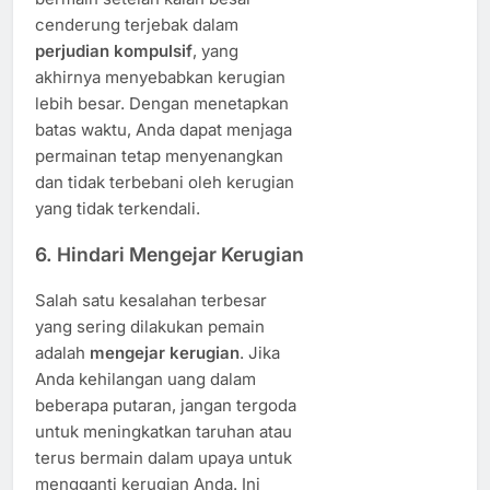
cenderung terjebak dalam
perjudian kompulsif
, yang
akhirnya menyebabkan kerugian
lebih besar. Dengan menetapkan
batas waktu, Anda dapat menjaga
permainan tetap menyenangkan
dan tidak terbebani oleh kerugian
yang tidak terkendali.
6.
Hindari Mengejar Kerugian
Salah satu kesalahan terbesar
yang sering dilakukan pemain
adalah
mengejar kerugian
. Jika
Anda kehilangan uang dalam
beberapa putaran, jangan tergoda
untuk meningkatkan taruhan atau
terus bermain dalam upaya untuk
mengganti kerugian Anda. Ini