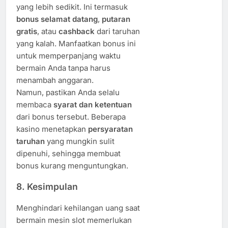
yang lebih sedikit. Ini termasuk
bonus selamat datang
,
putaran
gratis
, atau
cashback
dari taruhan
yang kalah. Manfaatkan bonus ini
untuk memperpanjang waktu
bermain Anda tanpa harus
menambah anggaran.
Namun, pastikan Anda selalu
membaca
syarat dan ketentuan
dari bonus tersebut. Beberapa
kasino menetapkan
persyaratan
taruhan
yang mungkin sulit
dipenuhi, sehingga membuat
bonus kurang menguntungkan.
8.
Kesimpulan
Menghindari kehilangan uang saat
bermain mesin slot memerlukan