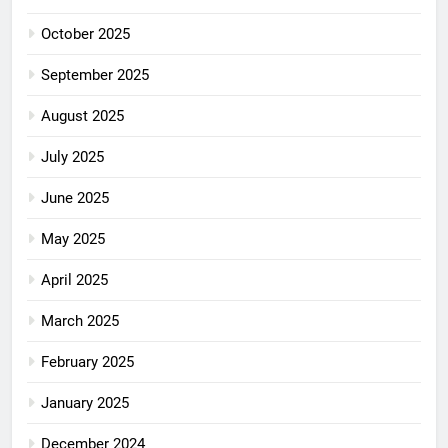
October 2025
September 2025
August 2025
July 2025
June 2025
May 2025
April 2025
March 2025
February 2025
January 2025
December 2024