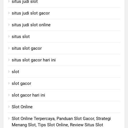
situs judi slot
situs judi slot gacor
situs judi slot online
situs slot
situs slot gacor
situs slot gacor hari ini
slot
slot gacor
slot gacor hari ini
Slot Online
Slot Online Terpercaya, Panduan Slot Gacor, Strategi
Menang Slot, Tips Slot Online, Review Situs Slot