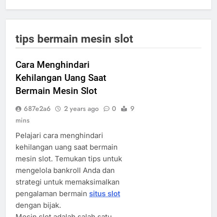
tips bermain mesin slot
Cara Menghindari
Kehilangan Uang Saat
Bermain Mesin Slot
687e2a6
2 years ago
0
9
mins
Pelajari cara menghindari
kehilangan uang saat bermain
mesin slot. Temukan tips untuk
mengelola bankroll Anda dan
strategi untuk memaksimalkan
pengalaman bermain
situs slot
dengan bijak.
Mesin slot adalah salah satu