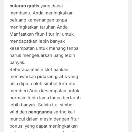
putaran gratis
yang dapat
membantu Anda meningkatkan
peluang kemenangan tanpa
meningkatkan taruhan Anda.
Manfaatkan fitur-fitur ini untuk
mendapatkan lebih banyak
kesempatan untuk menang tanpa
harus mengeluarkan uang lebih
banyak.
Beberapa mesin slot bahkan
menawarkan
putaran gratis
yang
bisa dipicu oleh simbol tertentu,
memberi Anda kesempatan untuk
bermain lebih lama tanpa bertaruh
lebih banyak. Selain itu, simbol
wild
dan
pengganda
sering kali
muncul dalam mesin dengan fitur
bonus, yang dapat meningkatkan