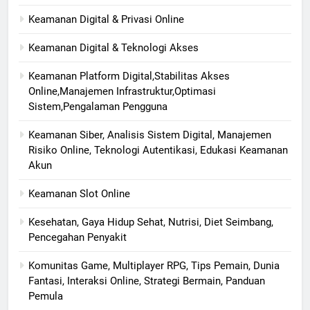
Keamanan Digital & Privasi Online
Keamanan Digital & Teknologi Akses
Keamanan Platform Digital,Stabilitas Akses
Online,Manajemen Infrastruktur,Optimasi
Sistem,Pengalaman Pengguna
Keamanan Siber, Analisis Sistem Digital, Manajemen
Risiko Online, Teknologi Autentikasi, Edukasi Keamanan
Akun
Keamanan Slot Online
Kesehatan, Gaya Hidup Sehat, Nutrisi, Diet Seimbang,
Pencegahan Penyakit
Komunitas Game, Multiplayer RPG, Tips Pemain, Dunia
Fantasi, Interaksi Online, Strategi Bermain, Panduan
Pemula