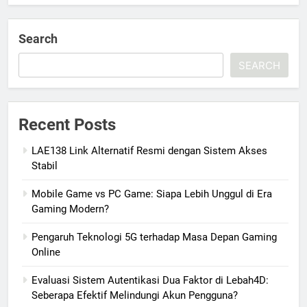
Search
SEARCH
Recent Posts
LAE138 Link Alternatif Resmi dengan Sistem Akses
Stabil
Mobile Game vs PC Game: Siapa Lebih Unggul di Era
Gaming Modern?
Pengaruh Teknologi 5G terhadap Masa Depan Gaming
Online
Evaluasi Sistem Autentikasi Dua Faktor di Lebah4D:
Seberapa Efektif Melindungi Akun Pengguna?