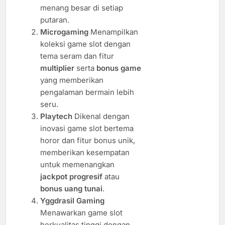
menang besar di setiap
putaran.
Microgaming
Menampilkan
koleksi game slot dengan
tema seram dan fitur
multiplier
serta
bonus game
yang memberikan
pengalaman bermain lebih
seru.
Playtech
Dikenal dengan
inovasi game slot bertema
horor dan fitur bonus unik,
memberikan kesempatan
untuk memenangkan
jackpot progresif
atau
bonus uang tunai
.
Yggdrasil Gaming
Menawarkan game slot
berkualitas tinggi dengan