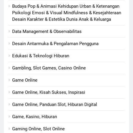
Budaya Pop & Animasi Kehidupan Urban & Ketenangan
Psikologi Emosi & Visual Mindfulness & Kesejahteraan
Desain Karakter & Estetika Dunia Anak & Keluarga
Data Management & Observabilitas
Desain Antarmuka & Pengalaman Pengguna
Edukasi & Teknologi Hiburan
Gambling, Slot Games, Casino Online
Game Online
Game Online, Kisah Sukses, Inspirasi
Game Online, Panduan Slot, Hiburan Digital
Game, Kasino, Hiburan
Gaming Online, Slot Online