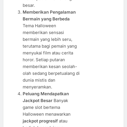
besar.
Memberikan Pengalaman
Bermain yang Berbeda
Tema Halloween
memberikan sensasi
bermain yang lebih seru,
terutama bagi pemain yang
menyukai film atau cerita
horor. Setiap putaran
memberikan kesan seolah-
olah sedang berpetualang di
dunia mistis dan
menyeramkan.
Peluang Mendapatkan
Jackpot Besar
Banyak
game slot bertema
Halloween menawarkan
jackpot progresif
atau