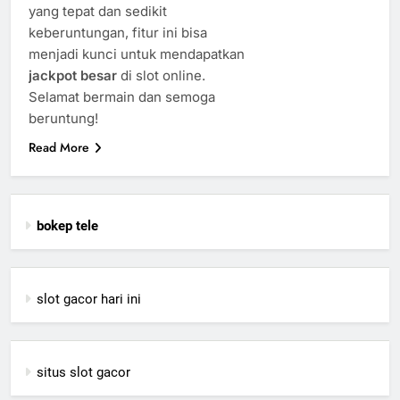
yang tepat dan sedikit
keberuntungan, fitur ini bisa
menjadi kunci untuk mendapatkan
jackpot besar
di slot online.
Selamat bermain dan semoga
beruntung!
Read More
bokep tele
slot gacor hari ini
situs slot gacor