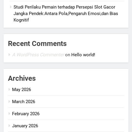
Studi Perilaku Pemain terhadap Persepsi Slot Gacor
Jangka Pendek:Antara Pola,Pengaruh Emosi,dan Bias
Kognitif
Recent Comments
A WordPress Commenter
on
Hello world!
Archives
May 2026
March 2026
February 2026
January 2026