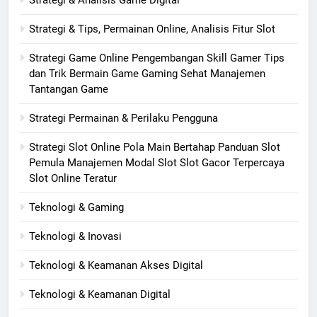
Strategi & Tips, Permainan Online, Analisis Fitur Slot
Strategi Game Online Pengembangan Skill Gamer Tips
dan Trik Bermain Game Gaming Sehat Manajemen
Tantangan Game
Strategi Permainan & Perilaku Pengguna
Strategi Slot Online Pola Main Bertahap Panduan Slot
Pemula Manajemen Modal Slot Slot Gacor Terpercaya
Slot Online Teratur
Teknologi & Gaming
Teknologi & Inovasi
Teknologi & Keamanan Akses Digital
Teknologi & Keamanan Digital