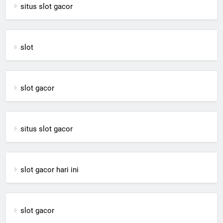
situs slot gacor
slot
slot gacor
situs slot gacor
slot gacor hari ini
slot gacor