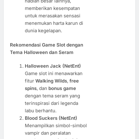
hadiah besar lainnya,
memberikan kesempatan
untuk merasakan sensasi
menemukan harta karun di
dunia kegelapan.
Rekomendasi Game Slot dengan
Tema Halloween dan Seram
Halloween Jack (NetEnt)
Game slot ini menawarkan
fitur
Walking Wilds
,
free
spins
, dan
bonus game
dengan tema seram yang
terinspirasi dari legenda
labu berhantu.
Blood Suckers (NetEnt)
Menampilkan simbol-simbol
vampir dan peralatan