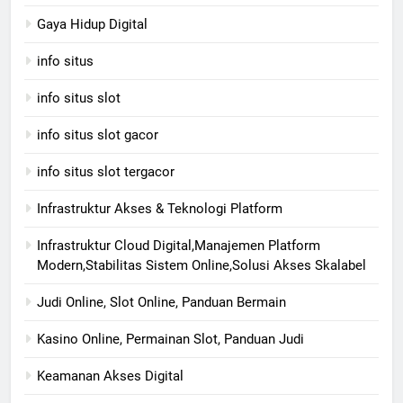
Gaya Hidup Digital
info situs
info situs slot
info situs slot gacor
info situs slot tergacor
Infrastruktur Akses & Teknologi Platform
Infrastruktur Cloud Digital,Manajemen Platform
Modern,Stabilitas Sistem Online,Solusi Akses Skalabel
Judi Online, Slot Online, Panduan Bermain
Kasino Online, Permainan Slot, Panduan Judi
Keamanan Akses Digital