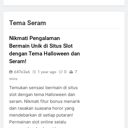
Tema Seram
Nikmati Pengalaman
Bermain Unik di Situs Slot
dengan Tema Halloween dan
Seram!
687e2a6
1 year ago
0
7
mins
Temukan sensasi bermain di situs
slot dengan tema Halloween dan
seram. Nikmati fitur bonus menarik
dan rasakan suasana horor yang
mendebarkan di setiap putaran!
Permainan slot online selalu