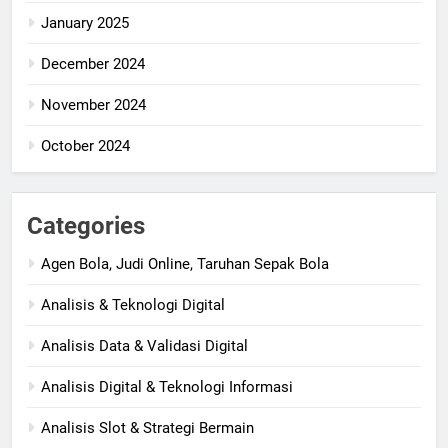
January 2025
December 2024
November 2024
October 2024
Categories
Agen Bola, Judi Online, Taruhan Sepak Bola
Analisis & Teknologi Digital
Analisis Data & Validasi Digital
Analisis Digital & Teknologi Informasi
Analisis Slot & Strategi Bermain