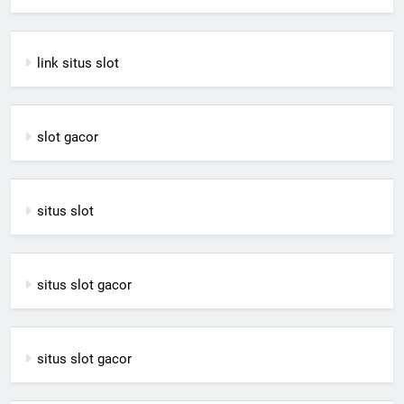
link situs slot
slot gacor
situs slot
situs slot gacor
situs slot gacor