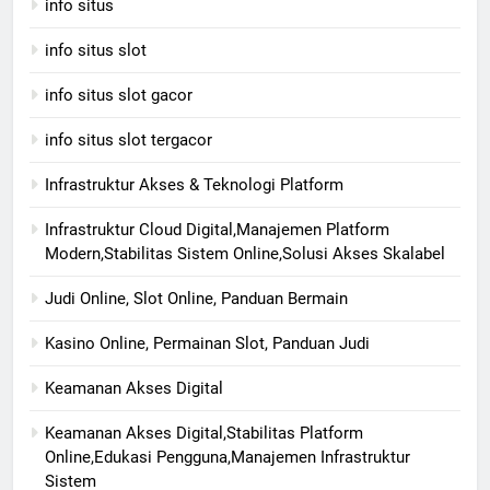
info situs
info situs slot
info situs slot gacor
info situs slot tergacor
Infrastruktur Akses & Teknologi Platform
Infrastruktur Cloud Digital,Manajemen Platform
Modern,Stabilitas Sistem Online,Solusi Akses Skalabel
Judi Online, Slot Online, Panduan Bermain
Kasino Online, Permainan Slot, Panduan Judi
Keamanan Akses Digital
Keamanan Akses Digital,Stabilitas Platform
Online,Edukasi Pengguna,Manajemen Infrastruktur
Sistem