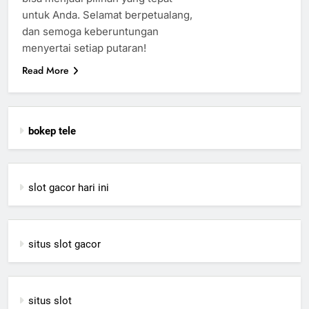
untuk Anda. Selamat berpetualang,
dan semoga keberuntungan
menyertai setiap putaran!
Read More
bokep tele
slot gacor hari ini
situs slot gacor
situs slot