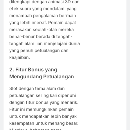
dilengkapi dengan animasi 3D dan
efek suara yang mendalam, yang
menambah pengalaman bermain
yang lebih imersif. Pemain dapat
merasakan seolah-olah mereka
benar-benar berada di tengah-
tengah alam liar, menjelajahi dunia
yang penuh petualangan dan
keajaiban.
2.
Fitur Bonus yang
Mengundang Petualangan
Slot dengan tema alam dan
petualangan sering kali dipenuhi
dengan fitur bonus yang menarik.
Fitur ini memungkinkan pemain
untuk mendapatkan lebih banyak
kesempatan untuk menang besar.