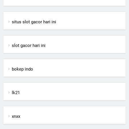
situs slot gacor hari ini
slot gacor hari ini
bokep indo
lk21
xnxx