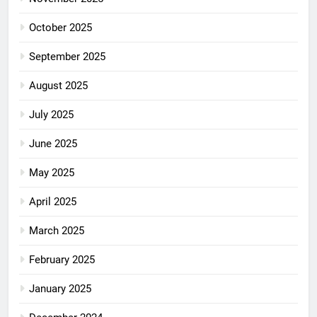
October 2025
September 2025
August 2025
July 2025
June 2025
May 2025
April 2025
March 2025
February 2025
January 2025