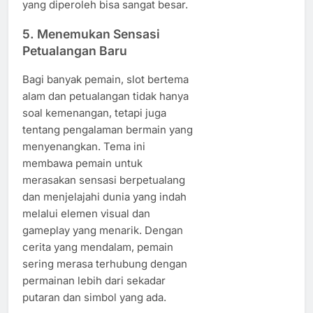
yang diperoleh bisa sangat besar.
5.
Menemukan Sensasi
Petualangan Baru
Bagi banyak pemain, slot bertema
alam dan petualangan tidak hanya
soal kemenangan, tetapi juga
tentang pengalaman bermain yang
menyenangkan. Tema ini
membawa pemain untuk
merasakan sensasi berpetualang
dan menjelajahi dunia yang indah
melalui elemen visual dan
gameplay yang menarik. Dengan
cerita yang mendalam, pemain
sering merasa terhubung dengan
permainan lebih dari sekadar
putaran dan simbol yang ada.