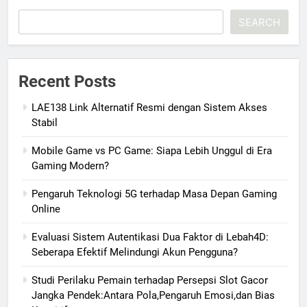
SEARCH
Recent Posts
LAE138 Link Alternatif Resmi dengan Sistem Akses
Stabil
Mobile Game vs PC Game: Siapa Lebih Unggul di Era
Gaming Modern?
Pengaruh Teknologi 5G terhadap Masa Depan Gaming
Online
Evaluasi Sistem Autentikasi Dua Faktor di Lebah4D:
Seberapa Efektif Melindungi Akun Pengguna?
Studi Perilaku Pemain terhadap Persepsi Slot Gacor
Jangka Pendek:Antara Pola,Pengaruh Emosi,dan Bias