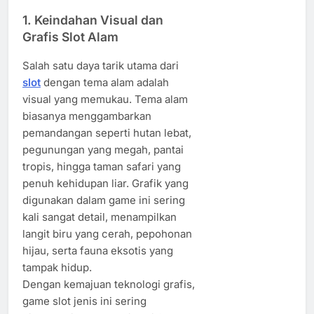
1.
Keindahan Visual dan
Grafis Slot Alam
Salah satu daya tarik utama dari
slot
dengan tema alam adalah
visual yang memukau. Tema alam
biasanya menggambarkan
pemandangan seperti hutan lebat,
pegunungan yang megah, pantai
tropis, hingga taman safari yang
penuh kehidupan liar. Grafik yang
digunakan dalam game ini sering
kali sangat detail, menampilkan
langit biru yang cerah, pepohonan
hijau, serta fauna eksotis yang
tampak hidup.
Dengan kemajuan teknologi grafis,
game slot jenis ini sering