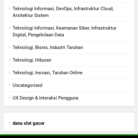
Teknologi Informasi, DevOps, Infrastruktur Cloud,
Arsitektur Sistem
Teknologi Informasi, Keamanan Siber, Infrastruktur
Digital, Pengelolaan Data
Teknologi, Bisnis, Industri Taruhan
Teknologi, Hiburan
Teknologi, Inovasi, Taruhan Online
Uncategorized
UX Design & Interaksi Pengguna
dana slot gacor