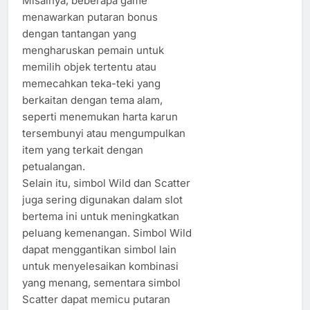
Misalnya, beberapa game
menawarkan putaran bonus
dengan tantangan yang
mengharuskan pemain untuk
memilih objek tertentu atau
memecahkan teka-teki yang
berkaitan dengan tema alam,
seperti menemukan harta karun
tersembunyi atau mengumpulkan
item yang terkait dengan
petualangan.
Selain itu, simbol Wild dan Scatter
juga sering digunakan dalam slot
bertema ini untuk meningkatkan
peluang kemenangan. Simbol Wild
dapat menggantikan simbol lain
untuk menyelesaikan kombinasi
yang menang, sementara simbol
Scatter dapat memicu putaran