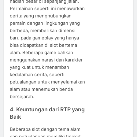
hadiah besar di sepanjang jalan.
Permainan seperti ini menawarkan
cerita yang menghubungkan
pemain dengan lingkungan yang
berbeda, memberikan dimensi
baru pada gameplay yang hanya
bisa didapatkan di slot bertema
alam. Beberapa game bahkan
menggunakan narasi dan karakter
yang kuat untuk menambah
kedalaman cerita, seperti
petualangan untuk menyelamatkan
alam atau menemukan benda
bersejarah.
4.
Keuntungan dari RTP yang
Baik
Beberapa slot dengan tema alam
dan petualangan memiliki tingkat