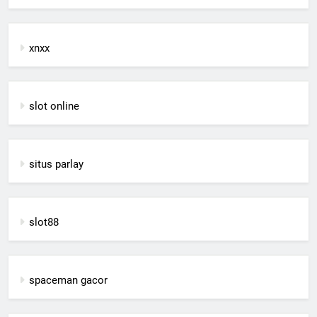
xnxx
slot online
situs parlay
slot88
spaceman gacor