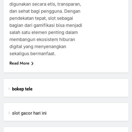
digunakan secara etis, transparan,
dan sehat bagi pengguna. Dengan
pendekatan tepat, slot sebagai
bagian dari gamifikasi bisa menjadi
salah satu elemen penting dalam
membangun ekosistem hiburan
digital yang menyenangkan
sekaligus bermanfaat.
Read More
bokep tele
slot gacor hari ini