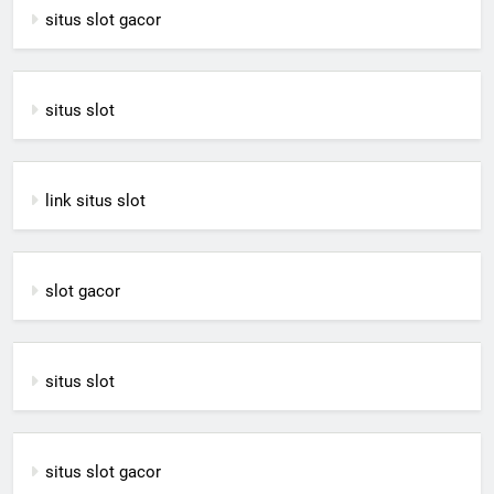
situs slot gacor
situs slot
link situs slot
slot gacor
situs slot
situs slot gacor