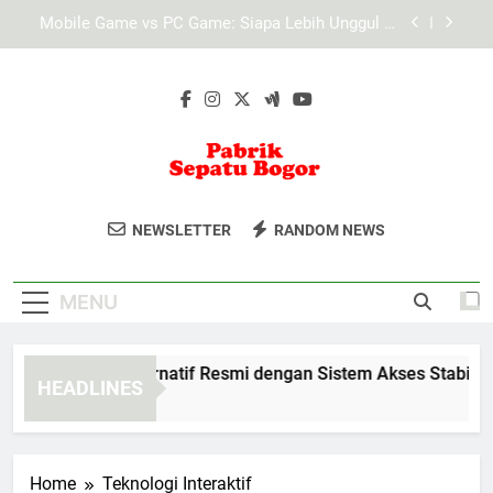
Skip
Pengaruh Teknologi 5G terhadap Masa Depan
to
Gaming Online
content
Evaluasi Sistem Autentikasi Dua Faktor di
Lebah4D: Seberapa Efektif Melindungi Akun
Pengguna?
LAE138 Link Alternatif Resmi dengan Sistem
Akses Stabil
Mobile Game vs PC Game: Siapa Lebih Unggul di
Era Gaming Modern?
Pabrik Sepatu
Dapatkan Sepatu Berkualitas Dari Pabrik
Pengaruh Teknologi 5G terhadap Masa Depan
NEWSLETTER
RANDOM NEWS
Gaming Online
Bogor
Sepatu Bogor.
Evaluasi Sistem Autentikasi Dua Faktor di
Lebah4D: Seberapa Efektif Melindungi Akun
MENU
Pengguna?
AE138 Link Alternatif Resmi dengan Sistem Akses Stabil
HEADLINES
 Months Ago
Home
Teknologi Interaktif