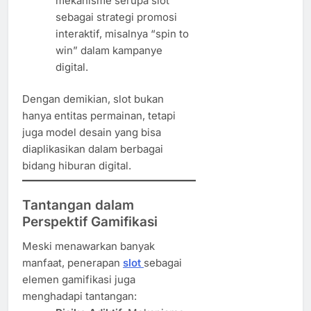
mekanisme serupa slot
sebagai strategi promosi
interaktif, misalnya “spin to
win” dalam kampanye
digital.
Dengan demikian, slot bukan
hanya entitas permainan, tetapi
juga model desain yang bisa
diaplikasikan dalam berbagai
bidang hiburan digital.
Tantangan dalam
Perspektif Gamifikasi
Meski menawarkan banyak
manfaat, penerapan
slot
sebagai
elemen gamifikasi juga
menghadapi tantangan: