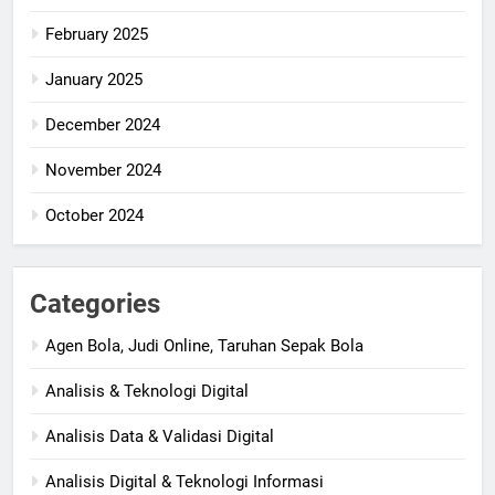
February 2025
January 2025
December 2024
November 2024
October 2024
Categories
Agen Bola, Judi Online, Taruhan Sepak Bola
Analisis & Teknologi Digital
Analisis Data & Validasi Digital
Analisis Digital & Teknologi Informasi