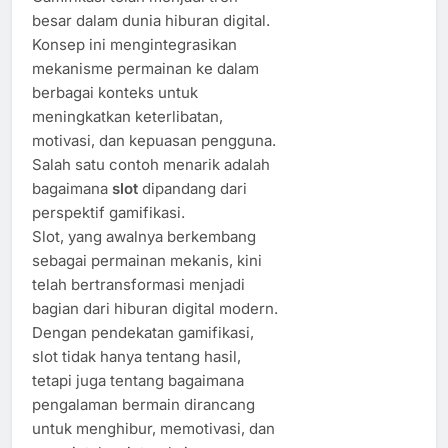
besar dalam dunia hiburan digital.
Konsep ini mengintegrasikan
mekanisme permainan ke dalam
berbagai konteks untuk
meningkatkan keterlibatan,
motivasi, dan kepuasan pengguna.
Salah satu contoh menarik adalah
bagaimana
slot
dipandang dari
perspektif gamifikasi.
Slot, yang awalnya berkembang
sebagai permainan mekanis, kini
telah bertransformasi menjadi
bagian dari hiburan digital modern.
Dengan pendekatan gamifikasi,
slot tidak hanya tentang hasil,
tetapi juga tentang bagaimana
pengalaman bermain dirancang
untuk menghibur, memotivasi, dan