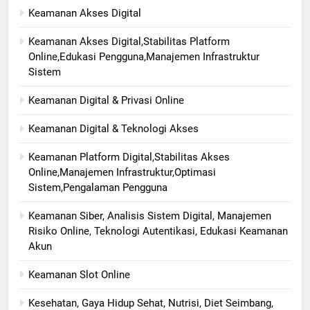
Keamanan Akses Digital
Keamanan Akses Digital,Stabilitas Platform
Online,Edukasi Pengguna,Manajemen Infrastruktur
Sistem
Keamanan Digital & Privasi Online
Keamanan Digital & Teknologi Akses
Keamanan Platform Digital,Stabilitas Akses
Online,Manajemen Infrastruktur,Optimasi
Sistem,Pengalaman Pengguna
Keamanan Siber, Analisis Sistem Digital, Manajemen
Risiko Online, Teknologi Autentikasi, Edukasi Keamanan
Akun
Keamanan Slot Online
Kesehatan, Gaya Hidup Sehat, Nutrisi, Diet Seimbang,