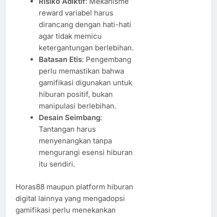
Risiko Adiktif
: Mekanisme
reward variabel harus
dirancang dengan hati-hati
agar tidak memicu
ketergantungan berlebihan.
Batasan Etis
: Pengembang
perlu memastikan bahwa
gamifikasi digunakan untuk
hiburan positif, bukan
manipulasi berlebihan.
Desain Seimbang
:
Tantangan harus
menyenangkan tanpa
mengurangi esensi hiburan
itu sendiri.
Horas88 maupun platform hiburan
digital lainnya yang mengadopsi
gamifikasi perlu menekankan