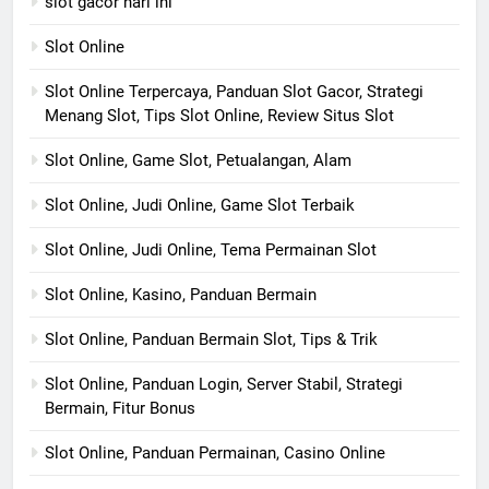
slot gacor hari ini
Slot Online
Slot Online Terpercaya, Panduan Slot Gacor, Strategi
Menang Slot, Tips Slot Online, Review Situs Slot
Slot Online, Game Slot, Petualangan, Alam
Slot Online, Judi Online, Game Slot Terbaik
Slot Online, Judi Online, Tema Permainan Slot
Slot Online, Kasino, Panduan Bermain
Slot Online, Panduan Bermain Slot, Tips & Trik
Slot Online, Panduan Login, Server Stabil, Strategi
Bermain, Fitur Bonus
Slot Online, Panduan Permainan, Casino Online