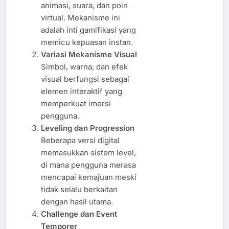
animasi, suara, dan poin
virtual. Mekanisme ini
adalah inti gamifikasi yang
memicu kepuasan instan.
Variasi Mekanisme Visual
Simbol, warna, dan efek
visual berfungsi sebagai
elemen interaktif yang
memperkuat imersi
pengguna.
Leveling dan Progression
Beberapa versi digital
memasukkan sistem level,
di mana pengguna merasa
mencapai kemajuan meski
tidak selalu berkaitan
dengan hasil utama.
Challenge dan Event
Temporer