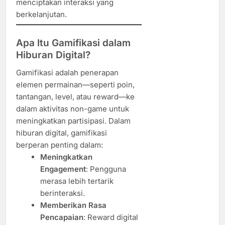
menciptakan interaksi yang
berkelanjutan.
Apa Itu Gamifikasi dalam
Hiburan Digital?
Gamifikasi adalah penerapan
elemen permainan—seperti poin,
tantangan, level, atau reward—ke
dalam aktivitas non-game untuk
meningkatkan partisipasi. Dalam
hiburan digital, gamifikasi
berperan penting dalam:
Meningkatkan
Engagement
: Pengguna
merasa lebih tertarik
berinteraksi.
Memberikan Rasa
Pencapaian
: Reward digital