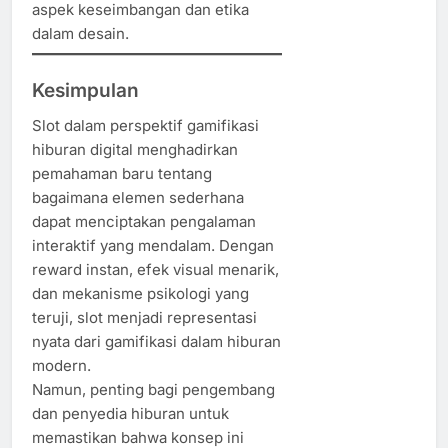
aspek keseimbangan dan etika
dalam desain.
Kesimpulan
Slot dalam perspektif gamifikasi
hiburan digital menghadirkan
pemahaman baru tentang
bagaimana elemen sederhana
dapat menciptakan pengalaman
interaktif yang mendalam. Dengan
reward instan, efek visual menarik,
dan mekanisme psikologi yang
teruji, slot menjadi representasi
nyata dari gamifikasi dalam hiburan
modern.
Namun, penting bagi pengembang
dan penyedia hiburan untuk
memastikan bahwa konsep ini