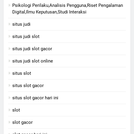
Psikologi Perilaku,Analisis Pengguna,Riset Pengalaman
Digital,Ilmu Keputusan,Studi Interaksi
situs judi
situs judi slot
situs judi slot gacor
situs judi slot online
situs slot
situs slot gacor
situs slot gacor hari ini
slot
slot gacor