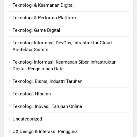
Teknologi & Keamanan Digital
Teknologi & Performa Platform
Teknologi Game Digital
Teknologi Informasi, DevOps, Infrastruktur Cloud,
Arsitektur Sistem
Teknologi Informasi, Keamanan Siber, Infrastruktur
Digital, Pengelolaan Data
Teknologi, Bisnis, Industri Taruhan
Teknologi, Hiburan
Teknologi, Inovasi, Taruhan Online
Uncategorized
UX Design & Interaksi Pengguna