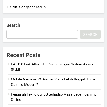
situs slot gacor hari ini
Search
SEARCH
Recent Posts
LAE138 Link Alternatif Resmi dengan Sistem Akses
Stabil
Mobile Game vs PC Game: Siapa Lebih Unggul di Era
Gaming Modern?
Pengaruh Teknologi 5G terhadap Masa Depan Gaming
Online