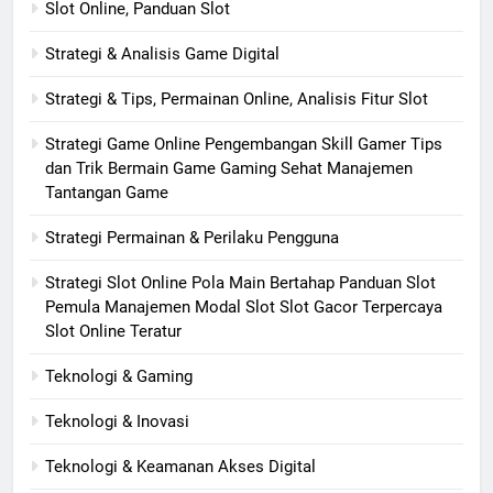
Slot Online, Panduan Slot
Strategi & Analisis Game Digital
Strategi & Tips, Permainan Online, Analisis Fitur Slot
Strategi Game Online Pengembangan Skill Gamer Tips
dan Trik Bermain Game Gaming Sehat Manajemen
Tantangan Game
Strategi Permainan & Perilaku Pengguna
Strategi Slot Online Pola Main Bertahap Panduan Slot
Pemula Manajemen Modal Slot Slot Gacor Terpercaya
Slot Online Teratur
Teknologi & Gaming
Teknologi & Inovasi
Teknologi & Keamanan Akses Digital