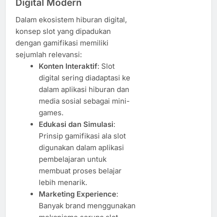
Digital Modern
Dalam ekosistem hiburan digital,
konsep slot yang dipadukan
dengan gamifikasi memiliki
sejumlah relevansi:
Konten Interaktif
: Slot
digital sering diadaptasi ke
dalam aplikasi hiburan dan
media sosial sebagai mini-
games.
Edukasi dan Simulasi
:
Prinsip gamifikasi ala slot
digunakan dalam aplikasi
pembelajaran untuk
membuat proses belajar
lebih menarik.
Marketing Experience
:
Banyak brand menggunakan