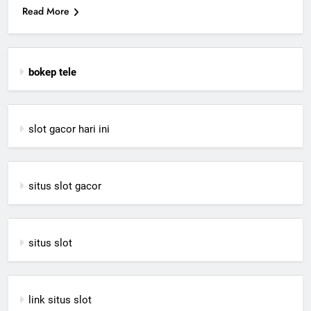
Read More
bokep tele
slot gacor hari ini
situs slot gacor
situs slot
link situs slot