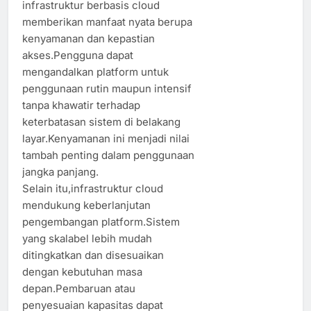
infrastruktur berbasis cloud
memberikan manfaat nyata berupa
kenyamanan dan kepastian
akses.Pengguna dapat
mengandalkan platform untuk
penggunaan rutin maupun intensif
tanpa khawatir terhadap
keterbatasan sistem di belakang
layar.Kenyamanan ini menjadi nilai
tambah penting dalam penggunaan
jangka panjang.
Selain itu,infrastruktur cloud
mendukung keberlanjutan
pengembangan platform.Sistem
yang skalabel lebih mudah
ditingkatkan dan disesuaikan
dengan kebutuhan masa
depan.Pembaruan atau
penyesuaian kapasitas dapat