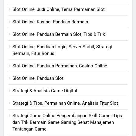
Slot Online, Judi Online, Tema Permainan Slot
Slot Online, Kasino, Panduan Bermain
Slot Online, Panduan Bermain Slot, Tips & Trik
Slot Online, Panduan Login, Server Stabil, Strategi
Bermain, Fitur Bonus
Slot Online, Panduan Permainan, Casino Online
Slot Online, Panduan Slot
Strategi & Analisis Game Digital
Strategi & Tips, Permainan Online, Analisis Fitur Slot
Strategi Game Online Pengembangan Skill Gamer Tips
dan Trik Bermain Game Gaming Sehat Manajemen
Tantangan Game