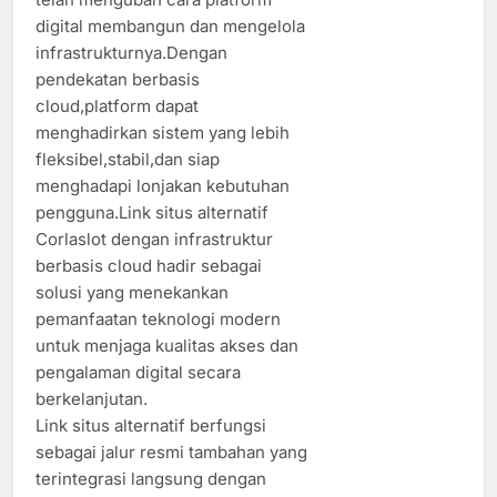
digital membangun dan mengelola
infrastrukturnya.Dengan
pendekatan berbasis
cloud,platform dapat
menghadirkan sistem yang lebih
fleksibel,stabil,dan siap
menghadapi lonjakan kebutuhan
pengguna.Link situs alternatif
Corlaslot dengan infrastruktur
berbasis cloud hadir sebagai
solusi yang menekankan
pemanfaatan teknologi modern
untuk menjaga kualitas akses dan
pengalaman digital secara
berkelanjutan.
Link situs alternatif berfungsi
sebagai jalur resmi tambahan yang
terintegrasi langsung dengan