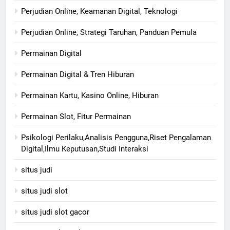
Perjudian Online, Keamanan Digital, Teknologi
Perjudian Online, Strategi Taruhan, Panduan Pemula
Permainan Digital
Permainan Digital & Tren Hiburan
Permainan Kartu, Kasino Online, Hiburan
Permainan Slot, Fitur Permainan
Psikologi Perilaku,Analisis Pengguna,Riset Pengalaman
Digital,Ilmu Keputusan,Studi Interaksi
situs judi
situs judi slot
situs judi slot gacor