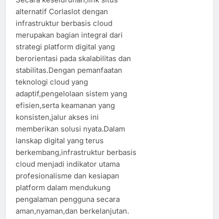
alternatif Corlaslot dengan
infrastruktur berbasis cloud
merupakan bagian integral dari
strategi platform digital yang
berorientasi pada skalabilitas dan
stabilitas.Dengan pemanfaatan
teknologi cloud yang
adaptif,pengelolaan sistem yang
efisien,serta keamanan yang
konsisten,jalur akses ini
memberikan solusi nyata.Dalam
lanskap digital yang terus
berkembang,infrastruktur berbasis
cloud menjadi indikator utama
profesionalisme dan kesiapan
platform dalam mendukung
pengalaman pengguna secara
aman,nyaman,dan berkelanjutan.