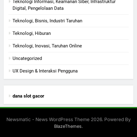
Teknologi Informasi, Keamanan Siber, Infrastruktur
Digital, Pengelolaan Data
Teknologi, Bisnis, Industri Taruhan
Teknologi, Hiburan
Teknologi, Inovasi, Taruhan Online
Uncategorized
UX Design & Interaksi Pengguna
dana slot gacor
Newsmatic - News WordPress Theme 2026. Powered By
.
BlazeThemes