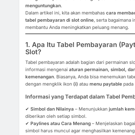
menguntungkan
.
Dalam artikel ini, kita akan membahas
cara memba
tabel pembayaran di slot online
, serta bagaimana i
membantu Anda meningkatkan peluang menang.
1. Apa Itu Tabel Pembayaran (Pay
Slot?
Tabel pembayaran adalah bagian dari permainan s
informasi mengenai
aturan permainan, simbol, d
kemenangan
. Biasanya, Anda bisa menemukan ta
dengan mengklik ikon
(i)
atau
menu paytable
pada 
Informasi yang Terdapat dalam Tabel Pem
✔
Simbol dan Nilainya
– Menunjukkan
jumlah ke
diberikan oleh setiap simbol.
✔
Paylines atau Cara Menang
– Menjelaskan baga
simbol harus muncul agar menghasilkan kemenang