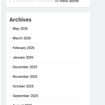
A WordPress Commenter
on
Hello world!
Archives
May 2026
March 2026
February 2026
January 2026
December 2025
November 2025
October 2025
September 2025