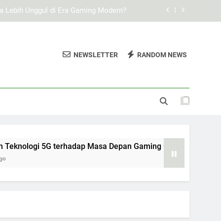
 Lebih Unggul di Era Gaming Modern?
G terhadap Masa Depan Gaming Online
apa Efektif Melindungi Akun Pengguna?
NEWSLETTER
RANDOM NEWS
atif Resmi dengan Sistem Akses Stabil
 Lebih Unggul di Era Gaming Modern?
G terhadap Masa Depan Gaming Online
apa Efektif Melindungi Akun Pengguna?
5G terhadap Masa Depan Gaming Online
Evaluasi Siste
5 Months Ago