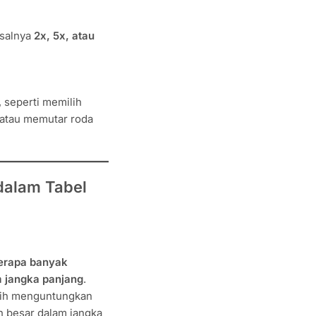
salnya
2x, 5x, atau
, seperti memilih
 atau memutar roda
dalam Tabel
erapa banyak
 jangka panjang
.
ih menguntungkan
 besar dalam jangka