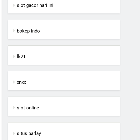
slot gacor hari ini
bokep indo
lk21
xnxx
slot online
situs parlay