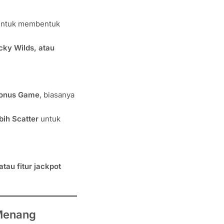
 untuk membentuk
cky Wilds, atau
Bonus Game
, biasanya
bih Scatter
untuk
tau fitur jackpot
Menang