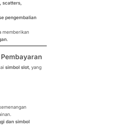
, scatters,
se pengembalian
ga memberikan
gan
.
l Pembayaran
gai
simbol slot
, yang
 kemenangan
inan.
ggi dan simbol