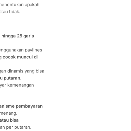
 menentukan apakah
tau tidak.
 hingga 25 garis
menggunakan paylines
g cocok muncul di
an dinamis yang bisa
u putaran
.
bayar kemenangan
kanisme pembayaran
 menang.
atau bisa
an per putaran.