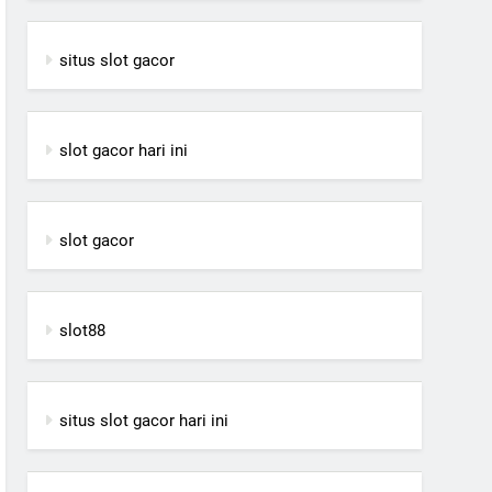
situs slot gacor
slot gacor hari ini
slot gacor
slot88
situs slot gacor hari ini