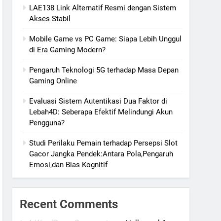
LAE138 Link Alternatif Resmi dengan Sistem
Akses Stabil
Mobile Game vs PC Game: Siapa Lebih Unggul
di Era Gaming Modern?
Pengaruh Teknologi 5G terhadap Masa Depan
Gaming Online
Evaluasi Sistem Autentikasi Dua Faktor di
Lebah4D: Seberapa Efektif Melindungi Akun
Pengguna?
Studi Perilaku Pemain terhadap Persepsi Slot
Gacor Jangka Pendek:Antara Pola,Pengaruh
Emosi,dan Bias Kognitif
Recent Comments