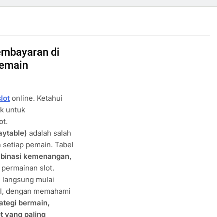
mbayaran di
Pemain
slot
online. Ketahui
ik untuk
ot.
aytable)
adalah salah
 setiap pemain. Tabel
ombinasi kemenangan,
permainan slot.
 langsung mulai
al, dengan memahami
ategi bermain,
t yang paling