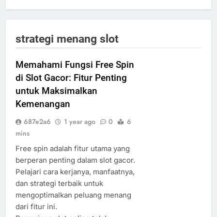
strategi menang slot
Memahami Fungsi Free Spin
di Slot Gacor: Fitur Penting
untuk Maksimalkan
Kemenangan
687e2a6
1 year ago
0
6
mins
Free spin adalah fitur utama yang
berperan penting dalam slot gacor.
Pelajari cara kerjanya, manfaatnya,
dan strategi terbaik untuk
mengoptimalkan peluang menang
dari fitur ini.