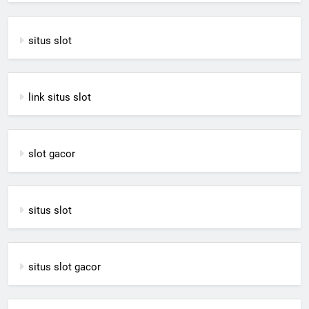
situs slot
link situs slot
slot gacor
situs slot
situs slot gacor