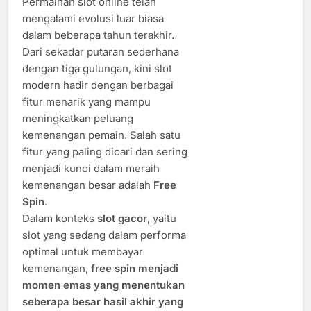
Permainan slot online telah
mengalami evolusi luar biasa
dalam beberapa tahun terakhir.
Dari sekadar putaran sederhana
dengan tiga gulungan, kini slot
modern hadir dengan berbagai
fitur menarik yang mampu
meningkatkan peluang
kemenangan pemain. Salah satu
fitur yang paling dicari dan sering
menjadi kunci dalam meraih
kemenangan besar adalah
Free
Spin
.
Dalam konteks
slot gacor
, yaitu
slot yang sedang dalam performa
optimal untuk membayar
kemenangan,
free spin menjadi
momen emas yang menentukan
seberapa besar hasil akhir yang