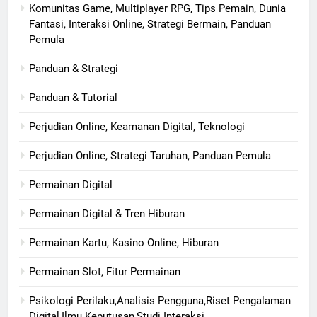
Komunitas Game, Multiplayer RPG, Tips Pemain, Dunia
Fantasi, Interaksi Online, Strategi Bermain, Panduan
Pemula
Panduan & Strategi
Panduan & Tutorial
Perjudian Online, Keamanan Digital, Teknologi
Perjudian Online, Strategi Taruhan, Panduan Pemula
Permainan Digital
Permainan Digital & Tren Hiburan
Permainan Kartu, Kasino Online, Hiburan
Permainan Slot, Fitur Permainan
Psikologi Perilaku,Analisis Pengguna,Riset Pengalaman
Digital,Ilmu Keputusan,Studi Interaksi