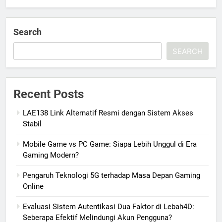
Search
SEARCH
Recent Posts
LAE138 Link Alternatif Resmi dengan Sistem Akses
Stabil
Mobile Game vs PC Game: Siapa Lebih Unggul di Era
Gaming Modern?
Pengaruh Teknologi 5G terhadap Masa Depan Gaming
Online
Evaluasi Sistem Autentikasi Dua Faktor di Lebah4D:
Seberapa Efektif Melindungi Akun Pengguna?