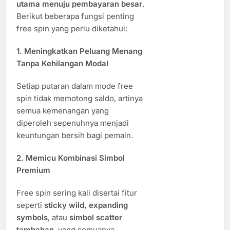
utama menuju pembayaran besar
.
Berikut beberapa fungsi penting
free spin yang perlu diketahui:
1.
Meningkatkan Peluang Menang
Tanpa Kehilangan Modal
Setiap putaran dalam mode free
spin tidak memotong saldo, artinya
semua kemenangan yang
diperoleh sepenuhnya menjadi
keuntungan bersih bagi pemain.
2.
Memicu Kombinasi Simbol
Premium
Free spin sering kali disertai fitur
seperti
sticky wild, expanding
symbols
, atau
simbol scatter
tambahan
, yang semuanya