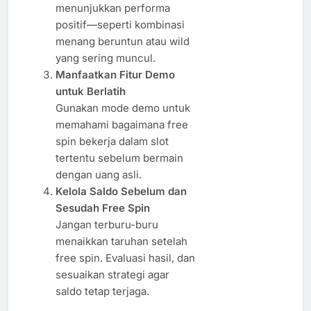
menunjukkan performa
positif—seperti kombinasi
menang beruntun atau wild
yang sering muncul.
Manfaatkan Fitur Demo
untuk Berlatih
Gunakan mode demo untuk
memahami bagaimana free
spin bekerja dalam slot
tertentu sebelum bermain
dengan uang asli.
Kelola Saldo Sebelum dan
Sesudah Free Spin
Jangan terburu-buru
menaikkan taruhan setelah
free spin. Evaluasi hasil, dan
sesuaikan strategi agar
saldo tetap terjaga.