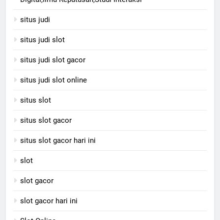
situs judi
situs judi slot
situs judi slot gacor
situs judi slot online
situs slot
situs slot gacor
situs slot gacor hari ini
slot
slot gacor
slot gacor hari ini