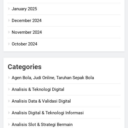
January 2025
December 2024
November 2024
October 2024
Categories
Agen Bola, Judi Online, Taruhan Sepak Bola
Analisis & Teknologi Digital
Analisis Data & Validasi Digital
Analisis Digital & Teknologi Informasi
Analisis Slot & Strategi Bermain