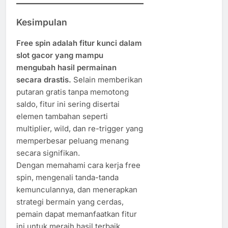
Kesimpulan
Free spin adalah fitur kunci dalam
slot gacor yang mampu
mengubah hasil permainan
secara drastis.
Selain memberikan
putaran gratis tanpa memotong
saldo, fitur ini sering disertai
elemen tambahan seperti
multiplier, wild, dan re-trigger yang
memperbesar peluang menang
secara signifikan.
Dengan memahami cara kerja free
spin, mengenali tanda-tanda
kemunculannya, dan menerapkan
strategi bermain yang cerdas,
pemain dapat memanfaatkan fitur
ini untuk meraih hasil terbaik