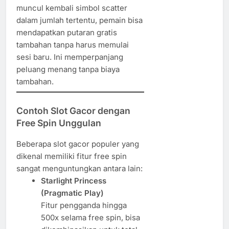
muncul kembali simbol scatter
dalam jumlah tertentu, pemain bisa
mendapatkan putaran gratis
tambahan tanpa harus memulai
sesi baru. Ini memperpanjang
peluang menang tanpa biaya
tambahan.
Contoh Slot Gacor dengan
Free Spin Unggulan
Beberapa slot gacor populer yang
dikenal memiliki fitur free spin
sangat menguntungkan antara lain:
Starlight Princess
(Pragmatic Play)
Fitur pengganda hingga
500x selama free spin, bisa