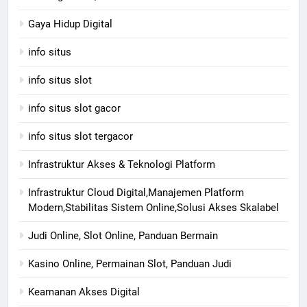
Gaya Hidup Digital
info situs
info situs slot
info situs slot gacor
info situs slot tergacor
Infrastruktur Akses & Teknologi Platform
Infrastruktur Cloud Digital,Manajemen Platform
Modern,Stabilitas Sistem Online,Solusi Akses Skalabel
Judi Online, Slot Online, Panduan Bermain
Kasino Online, Permainan Slot, Panduan Judi
Keamanan Akses Digital