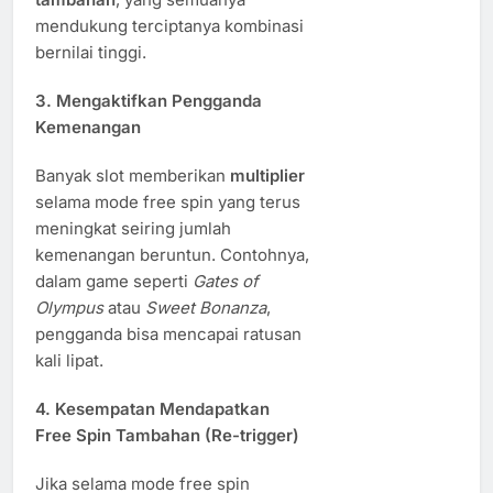
mendukung terciptanya kombinasi
bernilai tinggi.
3.
Mengaktifkan Pengganda
Kemenangan
Banyak slot memberikan
multiplier
selama mode free spin yang terus
meningkat seiring jumlah
kemenangan beruntun. Contohnya,
dalam game seperti
Gates of
Olympus
atau
Sweet Bonanza
,
pengganda bisa mencapai ratusan
kali lipat.
4.
Kesempatan Mendapatkan
Free Spin Tambahan (Re-trigger)
Jika selama mode free spin