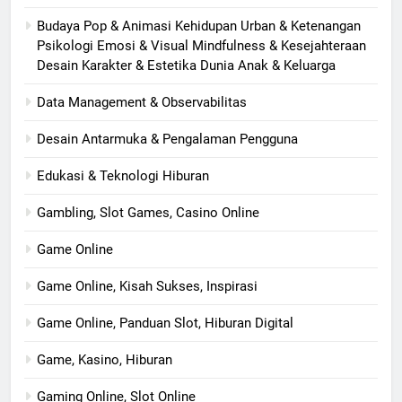
Budaya Pop & Animasi Kehidupan Urban & Ketenangan
Psikologi Emosi & Visual Mindfulness & Kesejahteraan
Desain Karakter & Estetika Dunia Anak & Keluarga
Data Management & Observabilitas
Desain Antarmuka & Pengalaman Pengguna
Edukasi & Teknologi Hiburan
Gambling, Slot Games, Casino Online
Game Online
Game Online, Kisah Sukses, Inspirasi
Game Online, Panduan Slot, Hiburan Digital
Game, Kasino, Hiburan
Gaming Online, Slot Online