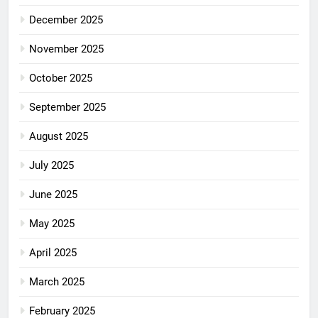
December 2025
November 2025
October 2025
September 2025
August 2025
July 2025
June 2025
May 2025
April 2025
March 2025
February 2025