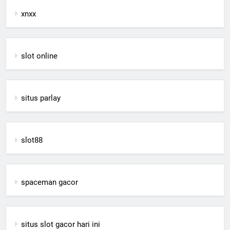
xnxx
slot online
situs parlay
slot88
spaceman gacor
situs slot gacor hari ini