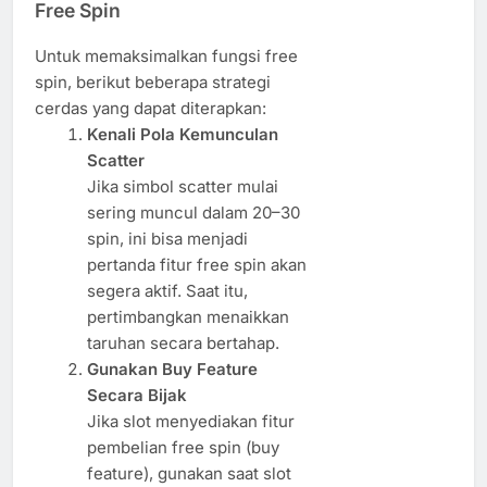
Free Spin
Untuk memaksimalkan fungsi free
spin, berikut beberapa strategi
cerdas yang dapat diterapkan:
Kenali Pola Kemunculan
Scatter
Jika simbol scatter mulai
sering muncul dalam 20–30
spin, ini bisa menjadi
pertanda fitur free spin akan
segera aktif. Saat itu,
pertimbangkan menaikkan
taruhan secara bertahap.
Gunakan Buy Feature
Secara Bijak
Jika slot menyediakan fitur
pembelian free spin (buy
feature), gunakan saat slot