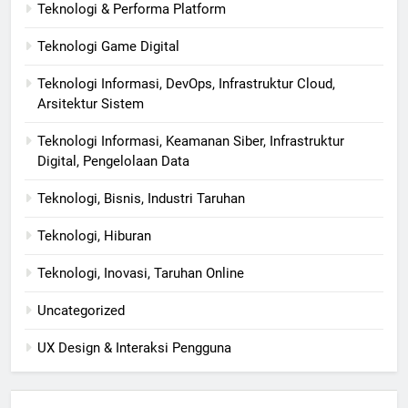
Teknologi & Performa Platform
Teknologi Game Digital
Teknologi Informasi, DevOps, Infrastruktur Cloud,
Arsitektur Sistem
Teknologi Informasi, Keamanan Siber, Infrastruktur
Digital, Pengelolaan Data
Teknologi, Bisnis, Industri Taruhan
Teknologi, Hiburan
Teknologi, Inovasi, Taruhan Online
Uncategorized
UX Design & Interaksi Pengguna