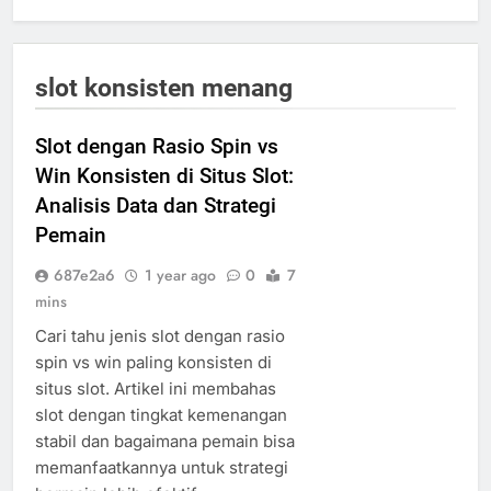
slot konsisten menang
Slot dengan Rasio Spin vs
Win Konsisten di Situs Slot:
Analisis Data dan Strategi
Pemain
687e2a6
1 year ago
0
7
mins
Cari tahu jenis slot dengan rasio
spin vs win paling konsisten di
situs slot. Artikel ini membahas
slot dengan tingkat kemenangan
stabil dan bagaimana pemain bisa
memanfaatkannya untuk strategi