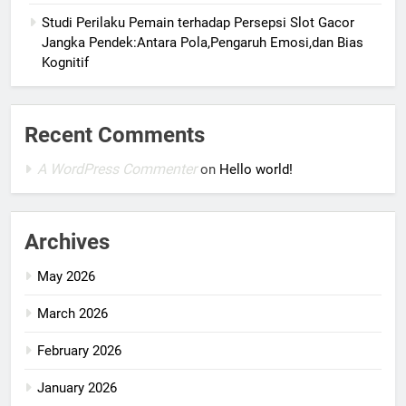
Studi Perilaku Pemain terhadap Persepsi Slot Gacor
Jangka Pendek:Antara Pola,Pengaruh Emosi,dan Bias
Kognitif
Recent Comments
A WordPress Commenter
on
Hello world!
Archives
May 2026
March 2026
February 2026
January 2026