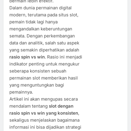
bermain lebih efektif.
Dalam dunia permainan digital
modern, terutama pada situs slot,
pemain tidak lagi hanya
mengandalkan keberuntungan
semata. Dengan perkembangan
data dan analitik, salah satu aspek
yang semakin diperhatikan adalah
rasio spin vs win
. Rasio ini menjadi
indikator penting untuk mengukur
seberapa konsisten sebuah
permainan slot memberikan hasil
yang menguntungkan bagi
pemainnya.
Artikel ini akan mengupas secara
mendalam tentang
slot dengan
rasio spin vs win yang konsisten
,
sekaligus menjelaskan bagaimana
informasi ini bisa dijadikan strategi