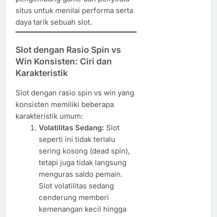
situs untuk menilai performa serta
daya tarik sebuah slot.
Slot dengan Rasio Spin vs
Win Konsisten: Ciri dan
Karakteristik
Slot dengan rasio spin vs win yang
konsisten memiliki beberapa
karakteristik umum:
Volatilitas Sedang:
Slot
seperti ini tidak terlalu
sering kosong (dead spin),
tetapi juga tidak langsung
menguras saldo pemain.
Slot volatilitas sedang
cenderung memberi
kemenangan kecil hingga