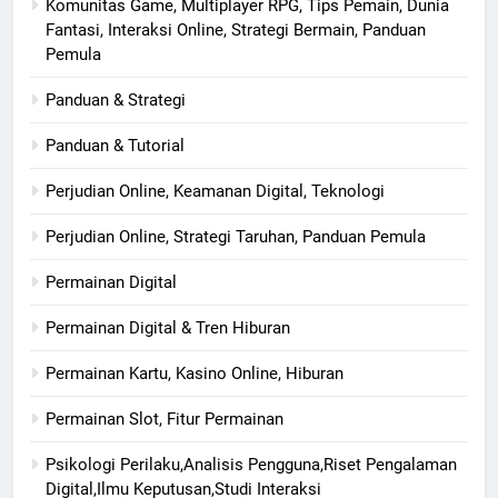
Komunitas Game, Multiplayer RPG, Tips Pemain, Dunia
Fantasi, Interaksi Online, Strategi Bermain, Panduan
Pemula
Panduan & Strategi
Panduan & Tutorial
Perjudian Online, Keamanan Digital, Teknologi
Perjudian Online, Strategi Taruhan, Panduan Pemula
Permainan Digital
Permainan Digital & Tren Hiburan
Permainan Kartu, Kasino Online, Hiburan
Permainan Slot, Fitur Permainan
Psikologi Perilaku,Analisis Pengguna,Riset Pengalaman
Digital,Ilmu Keputusan,Studi Interaksi