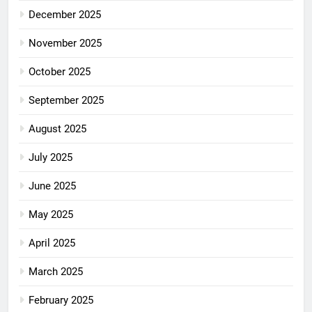
December 2025
November 2025
October 2025
September 2025
August 2025
July 2025
June 2025
May 2025
April 2025
March 2025
February 2025