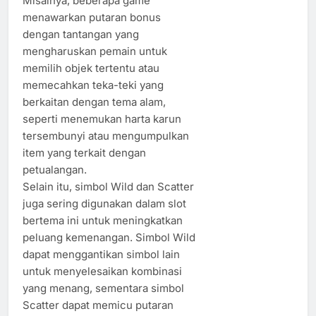
Misalnya, beberapa game
menawarkan putaran bonus
dengan tantangan yang
mengharuskan pemain untuk
memilih objek tertentu atau
memecahkan teka-teki yang
berkaitan dengan tema alam,
seperti menemukan harta karun
tersembunyi atau mengumpulkan
item yang terkait dengan
petualangan.
Selain itu, simbol Wild dan Scatter
juga sering digunakan dalam slot
bertema ini untuk meningkatkan
peluang kemenangan. Simbol Wild
dapat menggantikan simbol lain
untuk menyelesaikan kombinasi
yang menang, sementara simbol
Scatter dapat memicu putaran