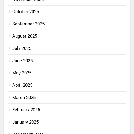
October 2025
September 2025
August 2025
July 2025
June 2025
May 2025
April 2025
March 2025
February 2025
January 2025