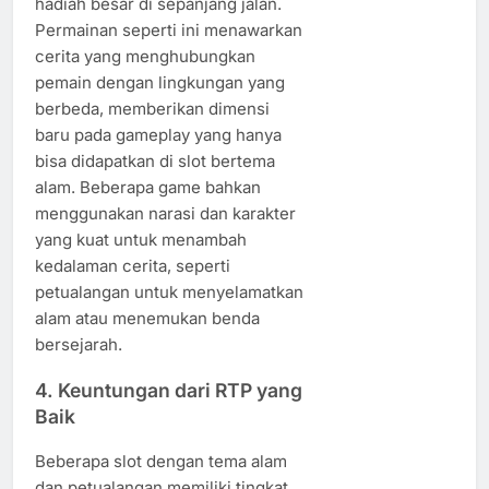
hadiah besar di sepanjang jalan.
Permainan seperti ini menawarkan
cerita yang menghubungkan
pemain dengan lingkungan yang
berbeda, memberikan dimensi
baru pada gameplay yang hanya
bisa didapatkan di slot bertema
alam. Beberapa game bahkan
menggunakan narasi dan karakter
yang kuat untuk menambah
kedalaman cerita, seperti
petualangan untuk menyelamatkan
alam atau menemukan benda
bersejarah.
4.
Keuntungan dari RTP yang
Baik
Beberapa slot dengan tema alam
dan petualangan memiliki tingkat