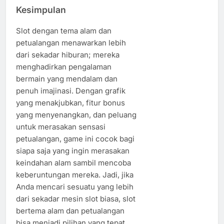
Kesimpulan
Slot dengan tema alam dan
petualangan menawarkan lebih
dari sekadar hiburan; mereka
menghadirkan pengalaman
bermain yang mendalam dan
penuh imajinasi. Dengan grafik
yang menakjubkan, fitur bonus
yang menyenangkan, dan peluang
untuk merasakan sensasi
petualangan, game ini cocok bagi
siapa saja yang ingin merasakan
keindahan alam sambil mencoba
keberuntungan mereka. Jadi, jika
Anda mencari sesuatu yang lebih
dari sekadar mesin slot biasa, slot
bertema alam dan petualangan
bisa menjadi pilihan yang tepat