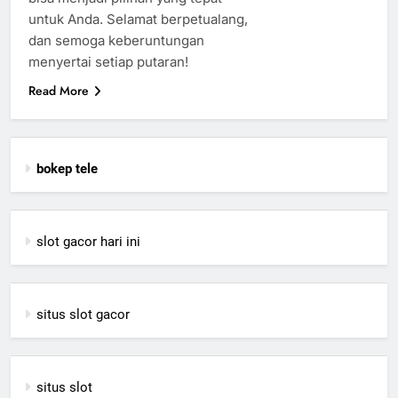
untuk Anda. Selamat berpetualang,
dan semoga keberuntungan
menyertai setiap putaran!
Read More
bokep tele
slot gacor hari ini
situs slot gacor
situs slot