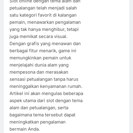
Slot online dengan tema alam dan
petualangan telah menjadi salah
satu kategori favorit di kalangan
pemain, menawarkan pengalaman
yang tak hanya menghibur, tetapi
juga memikat secara visual.
Dengan grafis yang menawan dan
berbagai fitur menarik, game ini
memungkinkan pemain untuk
menjelajahi dunia alam yang
mempesona dan merasakan
sensasi petualangan tanpa harus
meninggalkan kenyamanan rumah.
Artikel ini akan mengulas beberapa
aspek utama dari slot dengan tema
alam dan petualangan, serta
bagaimana tema tersebut dapat
meningkatkan pengalaman
bermain Anda.