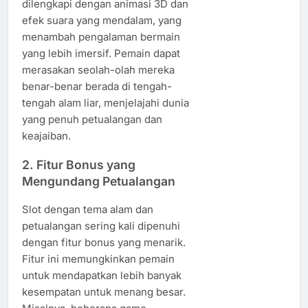
dilengkapi dengan animasi 3D dan
efek suara yang mendalam, yang
menambah pengalaman bermain
yang lebih imersif. Pemain dapat
merasakan seolah-olah mereka
benar-benar berada di tengah-
tengah alam liar, menjelajahi dunia
yang penuh petualangan dan
keajaiban.
2.
Fitur Bonus yang
Mengundang Petualangan
Slot dengan tema alam dan
petualangan sering kali dipenuhi
dengan fitur bonus yang menarik.
Fitur ini memungkinkan pemain
untuk mendapatkan lebih banyak
kesempatan untuk menang besar.