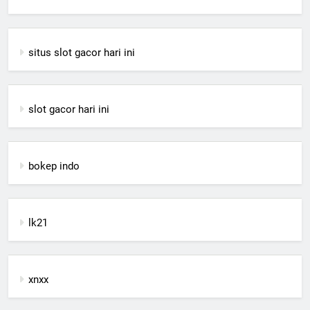
situs slot gacor hari ini
slot gacor hari ini
bokep indo
lk21
xnxx