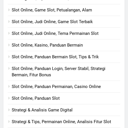
Slot Online, Game Slot, Petualangan, Alam
Slot Online, Judi Online, Game Slot Terbaik
Slot Online, Judi Online, Tema Permainan Slot
Slot Online, Kasino, Panduan Bermain
Slot Online, Panduan Bermain Slot, Tips & Trik
Slot Online, Panduan Login, Server Stabil, Strategi
Bermain, Fitur Bonus
Slot Online, Panduan Permainan, Casino Online
Slot Online, Panduan Slot
Strategi & Analisis Game Digital
Strategi & Tips, Permainan Online, Analisis Fitur Slot