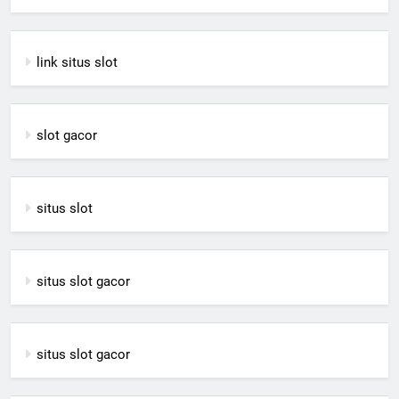
link situs slot
slot gacor
situs slot
situs slot gacor
situs slot gacor