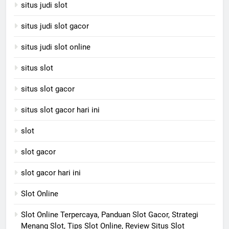
situs judi slot
situs judi slot gacor
situs judi slot online
situs slot
situs slot gacor
situs slot gacor hari ini
slot
slot gacor
slot gacor hari ini
Slot Online
Slot Online Terpercaya, Panduan Slot Gacor, Strategi
Menang Slot, Tips Slot Online, Review Situs Slot