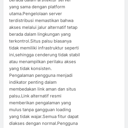
yang sama dengan platform
utama.Pengelolaan server
terdistribusi memastikan bahwa
akses melalui jalur alternatif tetap
berada dalam lingkungan yang
terkontrol.Situs palsu biasanya
tidak memiliki infrastruktur seperti
ini,sehingga cenderung tidak stabil
atau menampilkan perilaku akses
yang tidak konsisten.
Pengalaman pengguna menjadi
indikator penting dalam
membedakan link aman dan situs
palsu.Link alternatif resmi
memberikan pengalaman yang
mulus tanpa gangguan loading
yang tidak wajar.Semua fitur dapat
diakses dengan normal.Pengguna