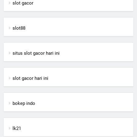
slot gacor
slot88
situs slot gacor hari ini
slot gacor hari ini
bokep indo
lk21