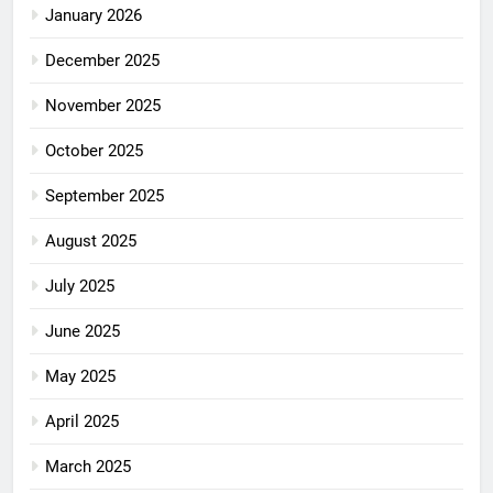
January 2026
December 2025
November 2025
October 2025
September 2025
August 2025
July 2025
June 2025
May 2025
April 2025
March 2025