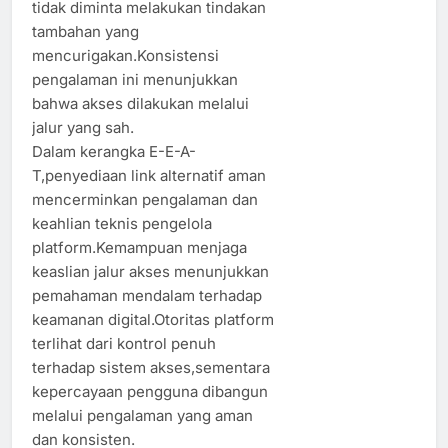
tidak diminta melakukan tindakan
tambahan yang
mencurigakan.Konsistensi
pengalaman ini menunjukkan
bahwa akses dilakukan melalui
jalur yang sah.
Dalam kerangka E-E-A-
T,penyediaan link alternatif aman
mencerminkan pengalaman dan
keahlian teknis pengelola
platform.Kemampuan menjaga
keaslian jalur akses menunjukkan
pemahaman mendalam terhadap
keamanan digital.Otoritas platform
terlihat dari kontrol penuh
terhadap sistem akses,sementara
kepercayaan pengguna dibangun
melalui pengalaman yang aman
dan konsisten.