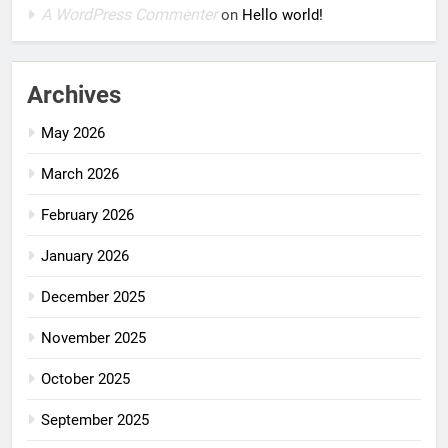
A WordPress Commenter
on
Hello world!
Archives
May 2026
March 2026
February 2026
January 2026
December 2025
November 2025
October 2025
September 2025