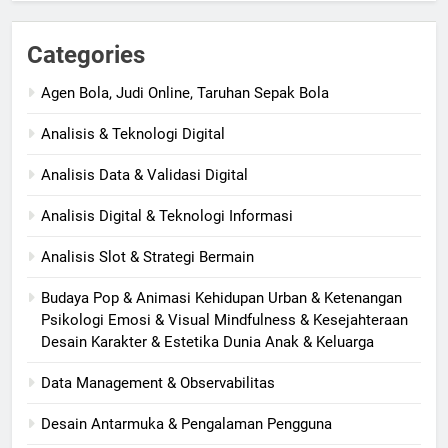
Categories
Agen Bola, Judi Online, Taruhan Sepak Bola
Analisis & Teknologi Digital
Analisis Data & Validasi Digital
Analisis Digital & Teknologi Informasi
Analisis Slot & Strategi Bermain
Budaya Pop & Animasi Kehidupan Urban & Ketenangan
Psikologi Emosi & Visual Mindfulness & Kesejahteraan
Desain Karakter & Estetika Dunia Anak & Keluarga
Data Management & Observabilitas
Desain Antarmuka & Pengalaman Pengguna