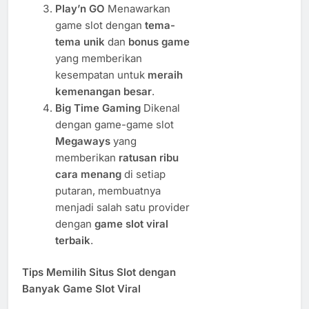
Play’n GO
Menawarkan
game slot dengan
tema-
tema unik
dan
bonus game
yang memberikan
kesempatan untuk
meraih
kemenangan besar
.
Big Time Gaming
Dikenal
dengan game-game slot
Megaways
yang
memberikan
ratusan ribu
cara menang
di setiap
putaran, membuatnya
menjadi salah satu provider
dengan
game slot viral
terbaik
.
Tips Memilih Situs Slot dengan
Banyak Game Slot Viral