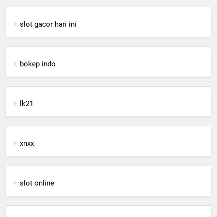
slot gacor hari ini
bokep indo
lk21
xnxx
slot online