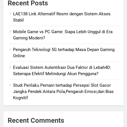
Recent Posts
LAE138 Link Alternatif Resmi dengan Sistem Akses
Stabil
Mobile Game vs PC Game: Siapa Lebih Unggul di Era
Gaming Modern?
Pengaruh Teknologi 5G terhadap Masa Depan Gaming
Online
Evaluasi Sistem Autentikasi Dua Faktor di Lebah4D:
Seberapa Efektif Melindungi Akun Pengguna?
Studi Perilaku Pemain terhadap Persepsi Slot Gacor
Jangka Pendek:Antara Pola,Pengaruh Emosi,dan Bias
Kognitif
Recent Comments