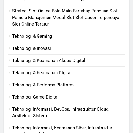
Strategi Slot Online Pola Main Bertahap Panduan Slot
Pemula Manajemen Modal Slot Slot Gacor Terpercaya
Slot Online Teratur
Teknologi & Gaming
Teknologi & Inovasi
Teknologi & Keamanan Akses Digital
Teknologi & Keamanan Digital
Teknologi & Performa Platform
Teknologi Game Digital
Teknologi Informasi, DevOps, Infrastruktur Cloud,
Arsitektur Sistem
Teknologi Informasi, Keamanan Siber, Infrastruktur