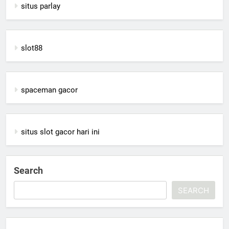
situs parlay
slot88
spaceman gacor
situs slot gacor hari ini
Search
SEARCH