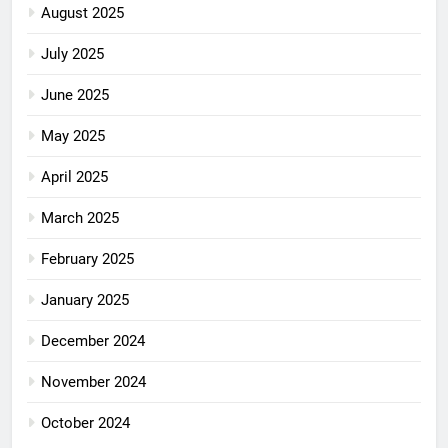
August 2025
July 2025
June 2025
May 2025
April 2025
March 2025
February 2025
January 2025
December 2024
November 2024
October 2024