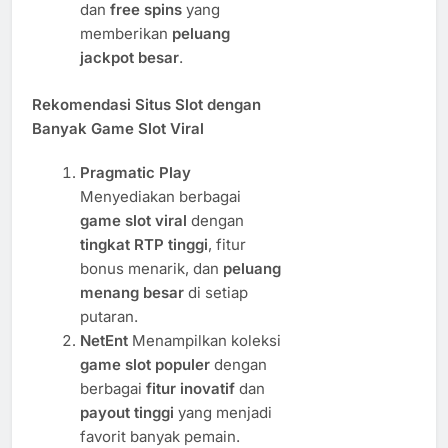
dan
free spins
yang
memberikan
peluang
jackpot besar
.
Rekomendasi Situs Slot dengan
Banyak Game Slot Viral
Pragmatic Play
Menyediakan berbagai
game slot viral
dengan
tingkat RTP tinggi
, fitur
bonus menarik, dan
peluang
menang besar
di setiap
putaran.
NetEnt
Menampilkan koleksi
game slot populer
dengan
berbagai
fitur inovatif
dan
payout tinggi
yang menjadi
favorit banyak pemain.