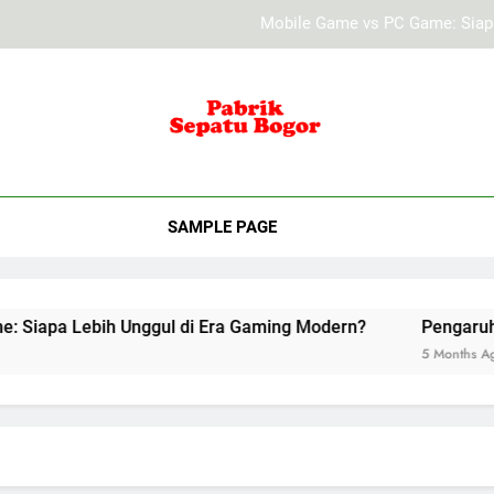
Mobile Game vs PC Game: Siapa
Pengaruh Teknologi 5
Evaluasi Sistem Autentikasi Dua Faktor di Lebah4D: Seber
rik Sepatu Bogor
LAE138 Link Altern
epatu Berkualitas Dari Pabrik Sepatu Bogor.
Mobile Game vs PC Game: Siapa
SAMPLE PAGE
Pengaruh Teknologi 5
Evaluasi Sistem Autentikasi Dua Faktor di Lebah4D: Seber
Lebih Unggul di Era Gaming Modern?
Pengaruh Teknolo
5 Months Ago