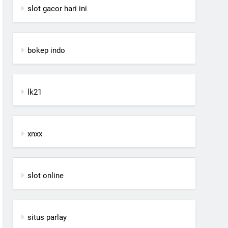
slot gacor hari ini
bokep indo
lk21
xnxx
slot online
situs parlay