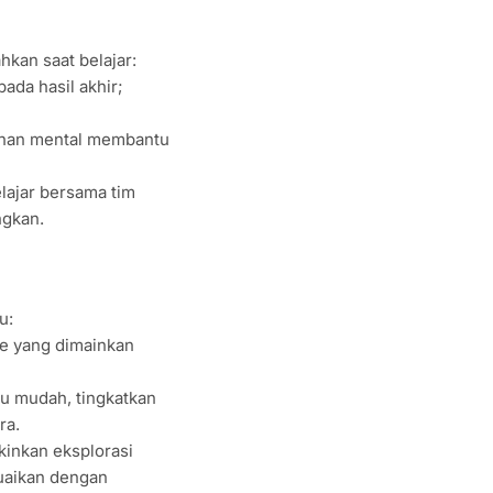
kan saat belajar:
ada hasil akhir;
ahan mental membantu
lajar bersama tim
gkan.
u:
e yang dimainkan
lu mudah, tingkatkan
ra.
inkan eksplorasi
suaikan dengan