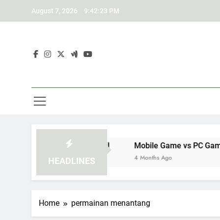
Skip
August 7, 2026
9:42:24 PM
to
content
Pab
Dapatkan S
n Sistem Akses Stabil
Mobile Game vs PC Game: Siapa 
4 Months Ago
HEADLINES
Home
permainan menantang