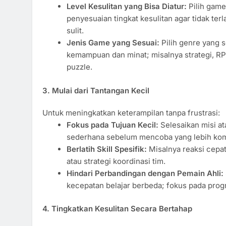
Level Kesulitan yang Bisa Diatur:
Pilih gam
penyesuaian tingkat kesulitan agar tidak terl
sulit.
Jenis Game yang Sesuai:
Pilih genre yang 
kemampuan dan minat; misalnya strategi, RPG
puzzle.
3. Mulai dari Tantangan Kecil
Untuk meningkatkan keterampilan tanpa frustrasi:
Fokus pada Tujuan Kecil:
Selesaikan misi at
sederhana sebelum mencoba yang lebih kom
Berlatih Skill Spesifik:
Misalnya reaksi cepat
atau strategi koordinasi tim.
Hindari Perbandingan dengan Pemain Ahli:
kecepatan belajar berbeda; fokus pada progre
4. Tingkatkan Kesulitan Secara Bertahap