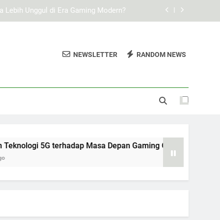
 Lebih Unggul di Era Gaming Modern?
G terhadap Masa Depan Gaming Online
apa Efektif Melindungi Akun Pengguna?
NEWSLETTER
RANDOM NEWS
atif Resmi dengan Sistem Akses Stabil
 Lebih Unggul di Era Gaming Modern?
G terhadap Masa Depan Gaming Online
apa Efektif Melindungi Akun Pengguna?
gi 5G terhadap Masa Depan Gaming Online
Evaluasi Si
5 Months Ago