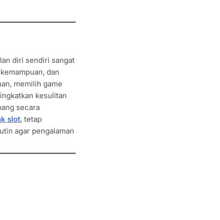
n diri sendiri sangat
n kemampuan, dan
uan, memilih game
ingkatkan kesulitan
bang secara
k slot
, tetap
rutin agar pengalaman