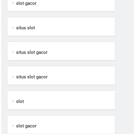
slot gacor
situs slot
situs slot gacor
situs slot gacor
slot
slot gacor