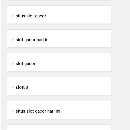
situs slot gacor
slot gacor hari ini
slot gacor
slot88
situs slot gacor hari ini