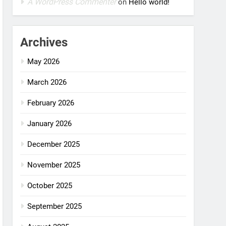
A WordPress Commenter
on
Hello world!
Archives
May 2026
March 2026
February 2026
January 2026
December 2025
November 2025
October 2025
September 2025