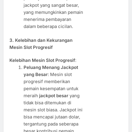
jackpot yang sangat besar,
yang memungkinkan pemain
menerima pembayaran
dalam beberapa cicilan.
3.
Kelebihan dan Kekurangan
Mesin Slot Progresif
Kelebihan Mesin Slot Progresif
:
Peluang Menang Jackpot
yang Besar
: Mesin slot
progresif memberikan
pemain kesempatan untuk
meraih
jackpot besar
yang
tidak bisa ditemukan di
mesin slot biasa. Jackpot ini
bisa mencapai jutaan dolar,
tergantung pada seberapa
besar kontribusi pemain.