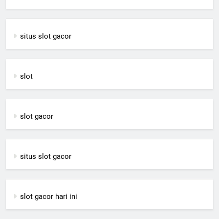
situs slot gacor
slot
slot gacor
situs slot gacor
slot gacor hari ini