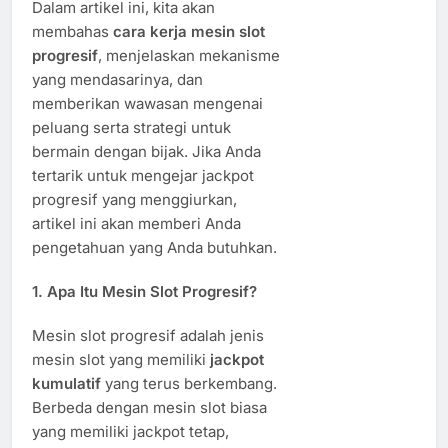
Dalam artikel ini, kita akan
membahas
cara kerja mesin slot
progresif
, menjelaskan mekanisme
yang mendasarinya, dan
memberikan wawasan mengenai
peluang serta strategi untuk
bermain dengan bijak. Jika Anda
tertarik untuk mengejar jackpot
progresif yang menggiurkan,
artikel ini akan memberi Anda
pengetahuan yang Anda butuhkan.
1.
Apa Itu Mesin Slot Progresif?
Mesin slot progresif adalah jenis
mesin slot yang memiliki
jackpot
kumulatif
yang terus berkembang.
Berbeda dengan mesin slot biasa
yang memiliki jackpot tetap,