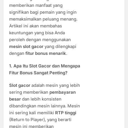
memberikan manfaat yang
signifikan bagi pemain yang ingin
memaksimalkan peluang menang.
Artikel ini akan membahas
keuntungan yang bisa Anda
peroleh dengan menggunakan
mesin slot gacor
yang dilengkapi
dengan
fitur bonus menarik
.
1.
Apa Itu Slot Gacor dan Mengapa
Fitur Bonus Sangat Penting?
Slot gacor
adalah mesin yang lebih
sering memberikan
pembayaran
besar
dan lebih konsisten
dibandingkan mesin lainnya. Mesin
ini sering kali memiliki
RTP tinggi
(Return to Player), yang berarti
mesin ini memberikan