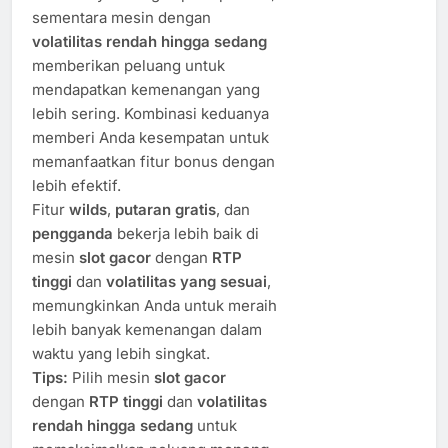
sementara mesin dengan
volatilitas rendah hingga sedang
memberikan peluang untuk
mendapatkan kemenangan yang
lebih sering. Kombinasi keduanya
memberi Anda kesempatan untuk
memanfaatkan fitur bonus dengan
lebih efektif.
Fitur
wilds
,
putaran gratis
, dan
pengganda
bekerja lebih baik di
mesin
slot gacor
dengan
RTP
tinggi
dan
volatilitas yang sesuai
,
memungkinkan Anda untuk meraih
lebih banyak kemenangan dalam
waktu yang lebih singkat.
Tips:
Pilih mesin
slot gacor
dengan
RTP tinggi
dan
volatilitas
rendah hingga sedang
untuk