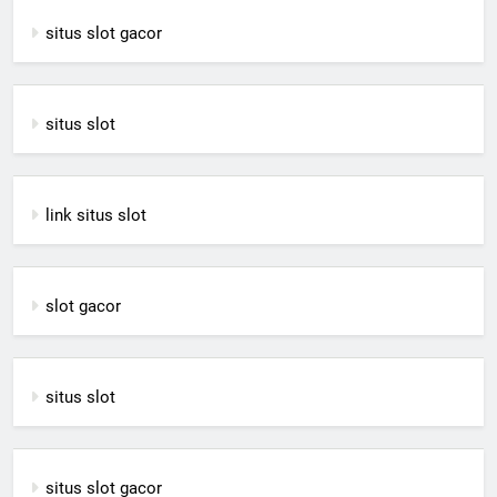
situs slot gacor
situs slot
link situs slot
slot gacor
situs slot
situs slot gacor