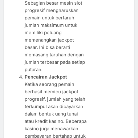
Sebagian besar mesin slot
progresif mengharuskan
pemain untuk bertaruh
jumlah maksimum untuk
memiliki peluang
memenangkan jackpot
besar. Ini bisa berarti
memasang taruhan dengan
jumlah terbesar pada setiap
putaran.
Pencairan Jackpot
Ketika seorang pemain
berhasil memicu jackpot
progresif, jumlah yang telah
terkumpul akan dibayarkan
dalam bentuk uang tunai
atau kredit kasino. Beberapa
kasino juga menawarkan
pembayaran bertahap untuk