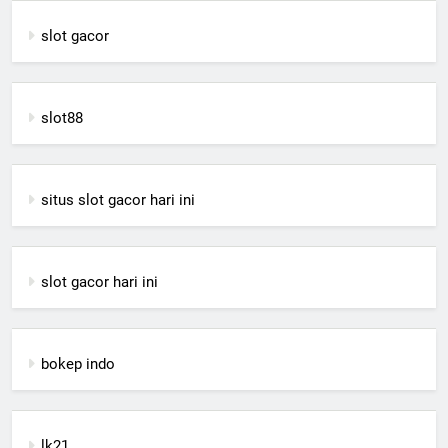
slot gacor
slot88
situs slot gacor hari ini
slot gacor hari ini
bokep indo
lk21