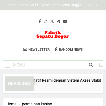
Skip
Pengaruh Teknologi 5G terhadap Masa Depan
to
Gaming Online
content
Evaluasi Sistem Autentikasi Dua Faktor di
Lebah4D: Seberapa Efektif Melindungi Akun
Pengguna?
LAE138 Link Alternatif Resmi dengan Sistem
Akses Stabil
Mobile Game vs PC Game: Siapa Lebih Unggul di
Era Gaming Modern?
Pabrik Sepatu
Dapatkan Sepatu Berkualitas Dari Pabrik
Pengaruh Teknologi 5G terhadap Masa Depan
NEWSLETTER
RANDOM NEWS
Gaming Online
Bogor
Sepatu Bogor.
Evaluasi Sistem Autentikasi Dua Faktor di
Lebah4D: Seberapa Efektif Melindungi Akun
MENU
Pengguna?
E138 Link Alternatif Resmi dengan Sistem Akses Stabil
HEADLINES
Months Ago
Home
permainan kasino