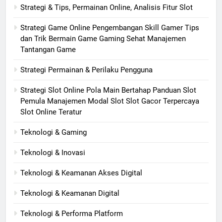
Strategi & Tips, Permainan Online, Analisis Fitur Slot
Strategi Game Online Pengembangan Skill Gamer Tips
dan Trik Bermain Game Gaming Sehat Manajemen
Tantangan Game
Strategi Permainan & Perilaku Pengguna
Strategi Slot Online Pola Main Bertahap Panduan Slot
Pemula Manajemen Modal Slot Slot Gacor Terpercaya
Slot Online Teratur
Teknologi & Gaming
Teknologi & Inovasi
Teknologi & Keamanan Akses Digital
Teknologi & Keamanan Digital
Teknologi & Performa Platform