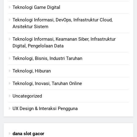
Teknologi Game Digital
Teknologi Informasi, DevOps, Infrastruktur Cloud,
Arsitektur Sistem
Teknologi Informasi, Keamanan Siber, Infrastruktur
Digital, Pengelolaan Data
Teknologi, Bisnis, Industri Taruhan
Teknologi, Hiburan
Teknologi, Inovasi, Taruhan Online
Uncategorized
UX Design & Interaksi Pengguna
dana slot gacor