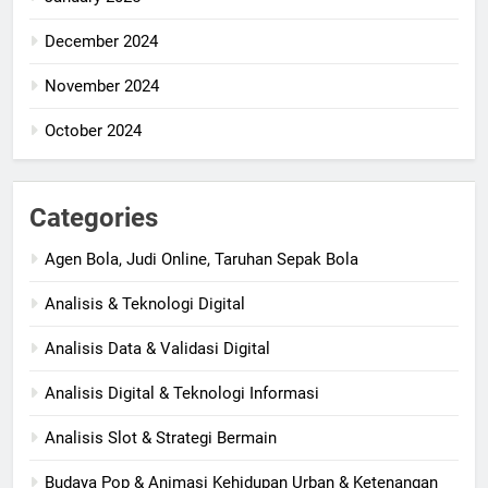
December 2024
November 2024
October 2024
Categories
Agen Bola, Judi Online, Taruhan Sepak Bola
Analisis & Teknologi Digital
Analisis Data & Validasi Digital
Analisis Digital & Teknologi Informasi
Analisis Slot & Strategi Bermain
Budaya Pop & Animasi Kehidupan Urban & Ketenangan