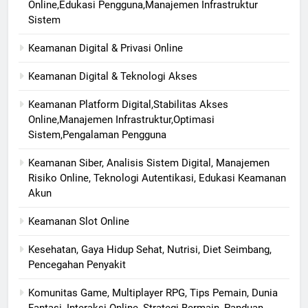
Online,Edukasi Pengguna,Manajemen Infrastruktur
Sistem
Keamanan Digital & Privasi Online
Keamanan Digital & Teknologi Akses
Keamanan Platform Digital,Stabilitas Akses
Online,Manajemen Infrastruktur,Optimasi
Sistem,Pengalaman Pengguna
Keamanan Siber, Analisis Sistem Digital, Manajemen
Risiko Online, Teknologi Autentikasi, Edukasi Keamanan
Akun
Keamanan Slot Online
Kesehatan, Gaya Hidup Sehat, Nutrisi, Diet Seimbang,
Pencegahan Penyakit
Komunitas Game, Multiplayer RPG, Tips Pemain, Dunia