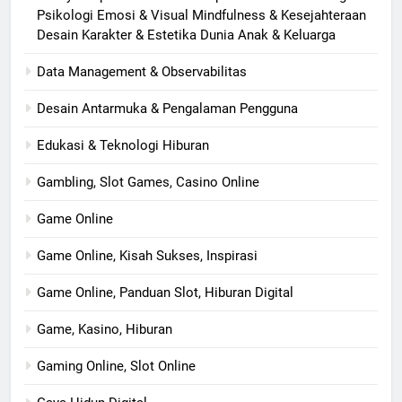
Psikologi Emosi & Visual Mindfulness & Kesejahteraan
Desain Karakter & Estetika Dunia Anak & Keluarga
Data Management & Observabilitas
Desain Antarmuka & Pengalaman Pengguna
Edukasi & Teknologi Hiburan
Gambling, Slot Games, Casino Online
Game Online
Game Online, Kisah Sukses, Inspirasi
Game Online, Panduan Slot, Hiburan Digital
Game, Kasino, Hiburan
Gaming Online, Slot Online