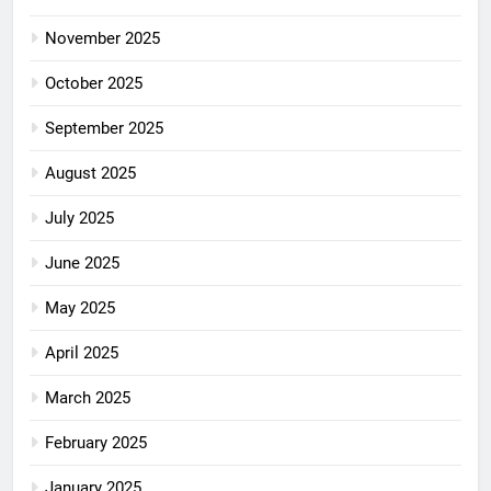
November 2025
October 2025
September 2025
August 2025
July 2025
June 2025
May 2025
April 2025
March 2025
February 2025
January 2025