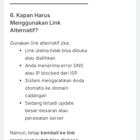
6.
Kapan Harus
Menggunakan Link
Alternatif?
Gunakan link alternatif jika:
Link utama tidak bisa dibuka
atau dialihkan
Anda menerima error DNS
atau IP blocked dari ISP
Sistem mengarahkan Anda
otomatis ke domain
cadangan
Sedang terjadi update
besar-besaran atau
perawatan server
Namun, tetap
kembali ke link