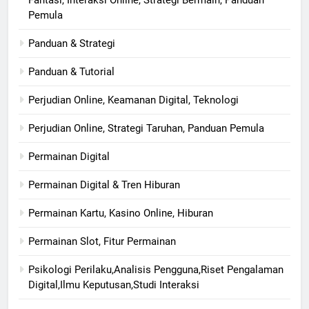
Fantasi, Interaksi Online, Strategi Bermain, Panduan
Pemula
Panduan & Strategi
Panduan & Tutorial
Perjudian Online, Keamanan Digital, Teknologi
Perjudian Online, Strategi Taruhan, Panduan Pemula
Permainan Digital
Permainan Digital & Tren Hiburan
Permainan Kartu, Kasino Online, Hiburan
Permainan Slot, Fitur Permainan
Psikologi Perilaku,Analisis Pengguna,Riset Pengalaman
Digital,Ilmu Keputusan,Studi Interaksi