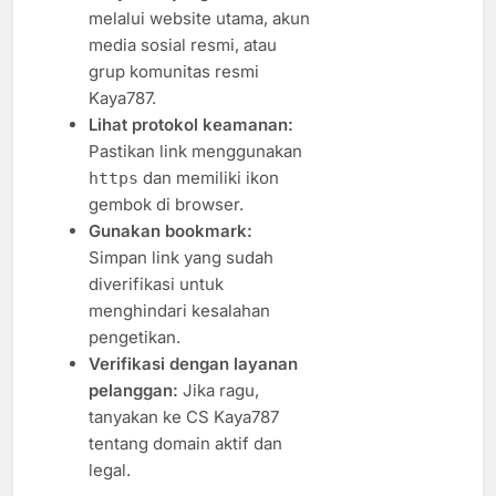
melalui website utama, akun
media sosial resmi, atau
grup komunitas resmi
Kaya787.
Lihat protokol keamanan:
Pastikan link menggunakan
dan memiliki ikon
https
gembok di browser.
Gunakan bookmark:
Simpan link yang sudah
diverifikasi untuk
menghindari kesalahan
pengetikan.
Verifikasi dengan layanan
pelanggan:
Jika ragu,
tanyakan ke CS Kaya787
tentang domain aktif dan
legal.