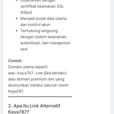
Didaftarkan dengan
sertifikat keamanan SSL
(https)
Menjadi pusat data utama
dan kontrol akun
Terhubung langsung
dengan sistem keamanan,
autentikasi, dan manajemen
sesi
Contoh:
Domain utama seperti
(jika berlaku)
www.kaya787.com
atau domain premium lain yang
diumumkan melalui saluran resmi
Kaya787.
2.
Apa Itu Link Alternatif
Kaya787?