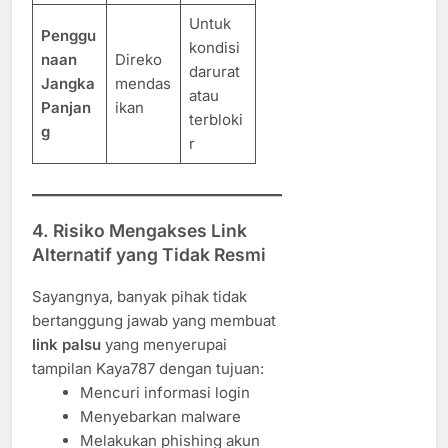
Untuk
Penggu
kondisi
naan
Direko
darurat
Jangka
mendas
atau
Panjan
ikan
terbloki
g
r
4.
Risiko Mengakses Link
Alternatif yang Tidak Resmi
Sayangnya, banyak pihak tidak
bertanggung jawab yang membuat
link palsu
yang menyerupai
tampilan Kaya787 dengan tujuan:
Mencuri informasi login
Menyebarkan malware
Melakukan phishing akun