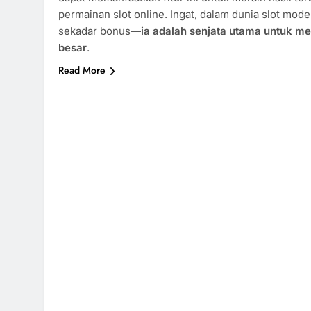
permainan slot online. Ingat, dalam dunia slot mode
sekadar bonus—
ia adalah senjata utama untuk 
besar
.
Read More