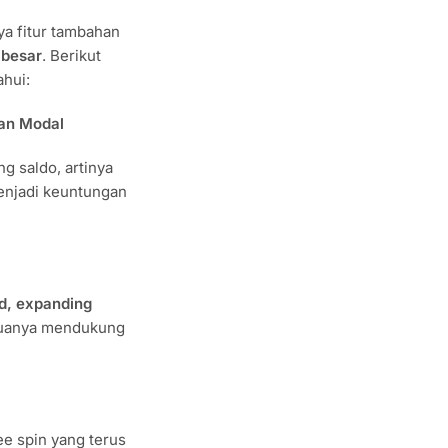
ya fitur tambahan
 besar
. Berikut
ahui:
an Modal
g saldo, artinya
njadi keuntungan
ld, expanding
muanya mendukung
e spin yang terus