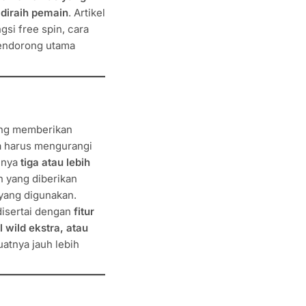
 diraih pemain
. Artikel
si free spin, cara
 pendorong utama
ang memberikan
a harus mengurangi
ulnya
tiga atau lebih
n yang diberikan
 yang digunakan.
disertai dengan
fitur
wild ekstra, atau
atnya jauh lebih