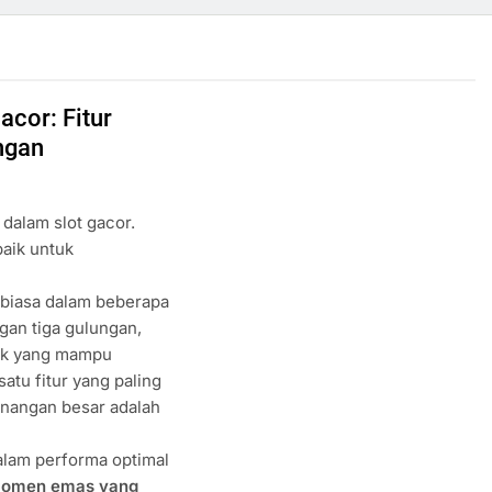
acor: Fitur
ngan
 dalam slot gacor.
baik untuk
r biasa dalam beberapa
gan tiga gulungan,
rik yang mampu
tu fitur yang paling
enangan besar adalah
dalam performa optimal
 momen emas yang