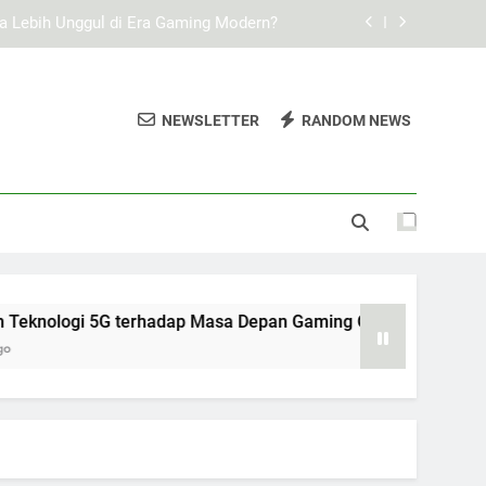
 Lebih Unggul di Era Gaming Modern?
G terhadap Masa Depan Gaming Online
apa Efektif Melindungi Akun Pengguna?
NEWSLETTER
RANDOM NEWS
atif Resmi dengan Sistem Akses Stabil
 Lebih Unggul di Era Gaming Modern?
G terhadap Masa Depan Gaming Online
apa Efektif Melindungi Akun Pengguna?
5G terhadap Masa Depan Gaming Online
Evaluasi Siste
5 Months Ago