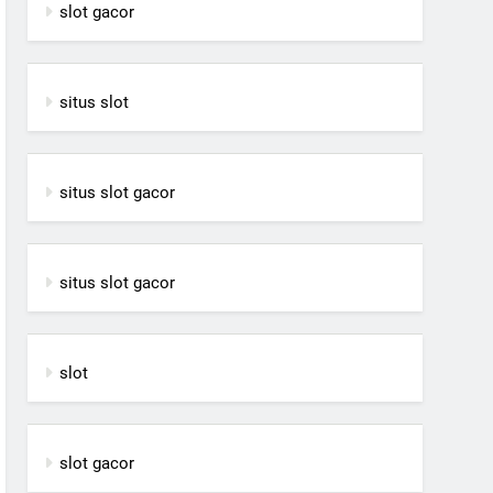
slot gacor
situs slot
situs slot gacor
situs slot gacor
slot
slot gacor