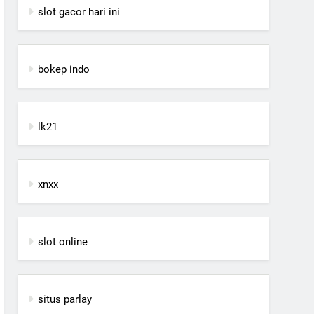
slot gacor hari ini
bokep indo
lk21
xnxx
slot online
situs parlay