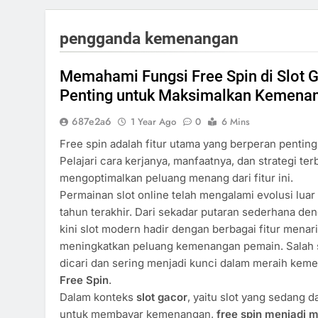
pengganda kemenangan
Memahami Fungsi Free Spin di Slot G
Penting untuk Maksimalkan Kemena
687e2a6
1 Year Ago
0
6 Mins
Free spin adalah fitur utama yang berperan penting
Pelajari cara kerjanya, manfaatnya, dan strategi ter
mengoptimalkan peluang menang dari fitur ini.
Permainan slot online telah mengalami evolusi lua
tahun terakhir. Dari sekadar putaran sederhana den
kini slot modern hadir dengan berbagai fitur mena
meningkatkan peluang kemenangan pemain. Salah sa
dicari dan sering menjadi kunci dalam meraih kem
Free Spin
.
Dalam konteks
slot gacor
, yaitu slot yang sedang 
untuk membayar kemenangan,
free spin menjadi