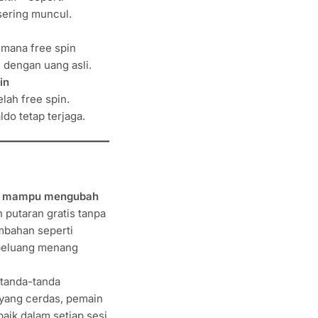
sering muncul.
mana free spin
 dengan uang asli.
in
lah free spin.
ldo tetap terjaga.
ang mampu mengubah
putaran gratis tanpa
ambahan seperti
 peluang menang
 tanda-tanda
yang cerdas, pemain
baik dalam setiap sesi