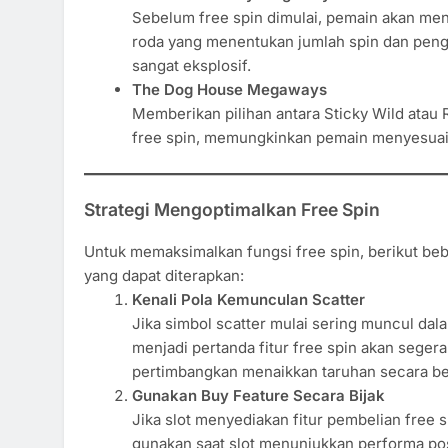
Sebelum free spin dimulai, pemain akan me
roda yang menentukan jumlah spin dan pen
sangat eksplosif.
The Dog House Megaways
Memberikan pilihan antara Sticky Wild atau 
free spin, memungkinkan pemain menyesuaik
Strategi Mengoptimalkan Free Spin
Untuk memaksimalkan fungsi free spin, berikut beb
yang dapat diterapkan:
Kenali Pola Kemunculan Scatter
Jika simbol scatter mulai sering muncul dala
menjadi pertanda fitur free spin akan segera a
pertimbangkan menaikkan taruhan secara be
Gunakan Buy Feature Secara Bijak
Jika slot menyediakan fitur pembelian free s
gunakan saat slot menunjukkan performa pos