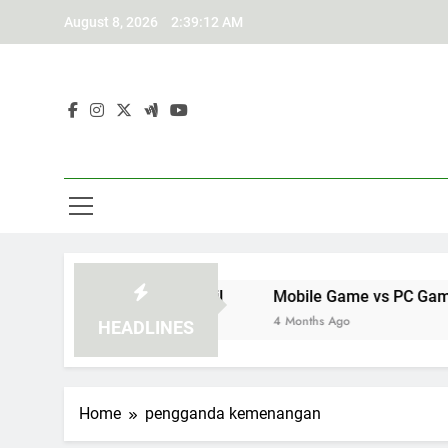
Skip
August 8, 2026
2:39:13 AM
to
content
Pab
Dapatkan S
istem Akses Stabil
Mobile Game vs PC Game: Siapa Leb
4 Months Ago
HEADLINES
Home
pengganda kemenangan