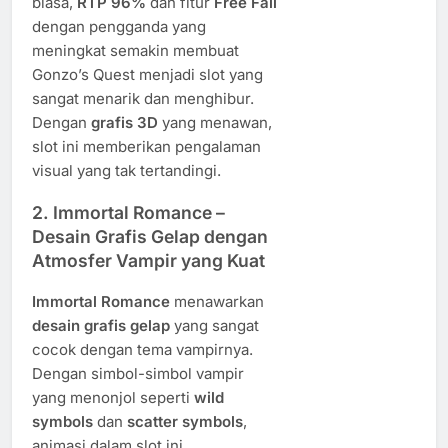
biasa,
RTP 96%
dan fitur
Free Fall
dengan pengganda yang
meningkat semakin membuat
Gonzo’s Quest menjadi slot yang
sangat menarik dan menghibur.
Dengan
grafis 3D
yang menawan,
slot ini memberikan pengalaman
visual yang tak tertandingi.
2.
Immortal Romance –
Desain Grafis Gelap dengan
Atmosfer Vampir yang Kuat
Immortal Romance
menawarkan
desain grafis gelap
yang sangat
cocok dengan tema vampirnya.
Dengan simbol-simbol vampir
yang menonjol seperti
wild
symbols
dan
scatter symbols
,
animasi dalam slot ini