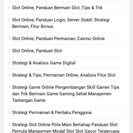
Slot Online, Panduan Bermain Slot, Tips & Trik
Slot Online, Panduan Login, Server Stabil, Strategi
Bermain, Fitur Bonus
Slot Online, Panduan Permainan, Casino Online
Slot Online, Panduan Slot
Strategi & Analisis Game Digital
Strategi & Tips, Permainan Online, Analisis Fitur Slot
Strategi Game Online Pengembangan Skill Gamer Tips
dan Trik Bermain Game Gaming Sehat Manajemen
Tantangan Game
Strategi Permainan & Perilaku Pengguna
Strategi Slot Online Pola Main Bertahap Panduan Slot
Pemula Manajemen Modal Slot Slot Gacor Terpercaya