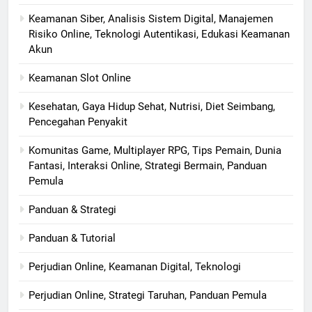
Keamanan Siber, Analisis Sistem Digital, Manajemen
Risiko Online, Teknologi Autentikasi, Edukasi Keamanan
Akun
Keamanan Slot Online
Kesehatan, Gaya Hidup Sehat, Nutrisi, Diet Seimbang,
Pencegahan Penyakit
Komunitas Game, Multiplayer RPG, Tips Pemain, Dunia
Fantasi, Interaksi Online, Strategi Bermain, Panduan
Pemula
Panduan & Strategi
Panduan & Tutorial
Perjudian Online, Keamanan Digital, Teknologi
Perjudian Online, Strategi Taruhan, Panduan Pemula