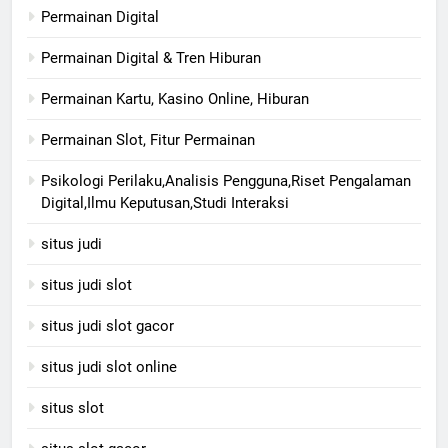
Permainan Digital
Permainan Digital & Tren Hiburan
Permainan Kartu, Kasino Online, Hiburan
Permainan Slot, Fitur Permainan
Psikologi Perilaku,Analisis Pengguna,Riset Pengalaman
Digital,Ilmu Keputusan,Studi Interaksi
situs judi
situs judi slot
situs judi slot gacor
situs judi slot online
situs slot