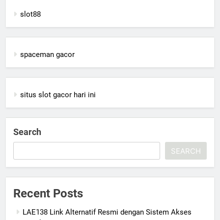
slot88
spaceman gacor
situs slot gacor hari ini
Search
SEARCH
Recent Posts
LAE138 Link Alternatif Resmi dengan Sistem Akses