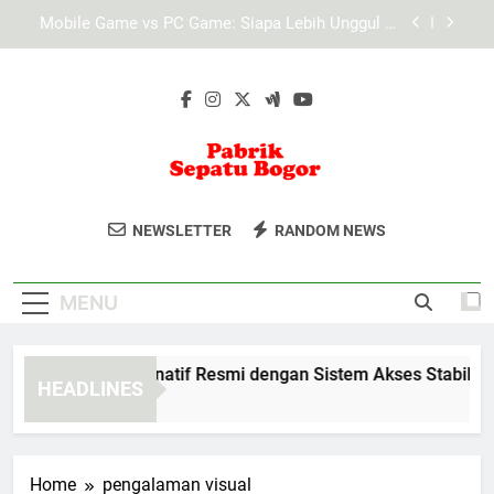
Skip
Pengaruh Teknologi 5G terhadap Masa Depan
to
Gaming Online
content
Evaluasi Sistem Autentikasi Dua Faktor di
Lebah4D: Seberapa Efektif Melindungi Akun
Pengguna?
LAE138 Link Alternatif Resmi dengan Sistem
Akses Stabil
Mobile Game vs PC Game: Siapa Lebih Unggul di
Era Gaming Modern?
Pabrik Sepatu
Dapatkan Sepatu Berkualitas Dari Pabrik
Pengaruh Teknologi 5G terhadap Masa Depan
NEWSLETTER
RANDOM NEWS
Gaming Online
Bogor
Sepatu Bogor.
Evaluasi Sistem Autentikasi Dua Faktor di
Lebah4D: Seberapa Efektif Melindungi Akun
MENU
Pengguna?
AE138 Link Alternatif Resmi dengan Sistem Akses Stabil
HEADLINES
 Months Ago
Home
pengalaman visual