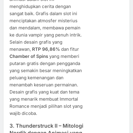
menghidupkan cerita dengan
sangat baik. Grafis dalam slot ini
menciptakan atmosfer misterius
dan mendalam, membawa pemain
ke dunia vampir yang penuh intrik.
Selain desain grafis yang
menawan,
RTP 96,86%
dan fitur
Chamber of Spins
yang memberi
putaran gratis dengan pengganda
yang semakin besar meningkatkan
peluang kemenangan dan
menambah keseruan permainan.
Desain grafis yang kuat dan tema
yang menarik membuat Immortal
Romance menjadi pilihan slot yang
wajib dicoba.
3.
Thunderstruck II – Mitologi
Nordik dengan Animasi yang