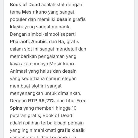
Book of Dead
adalah slot dengan
tema
Mesir kuno
yang sangat
populer dan memiliki
desain grafis
klasik
yang sangat menarik.
Dengan simbol-simbol seperti
Pharaoh
,
Anubis
, dan
Ra
, grafis
dalam slot ini sangat mendetail dan
memberikan pengalaman yang
kaya akan budaya Mesir kuno.
Animasi yang halus dan desain
yang sederhana namun elegan
membuat slot ini sangat
menyenangkan untuk dimainkan.
Dengan
RTP 96,21%
dan fitur
Free
Spins
yang memberi hingga 10
putaran gratis, Book of Dead
adalah pilihan terbaik bagi pemain
yang ingin menikmati
grafis klasik
yang menarik dan kesempatan