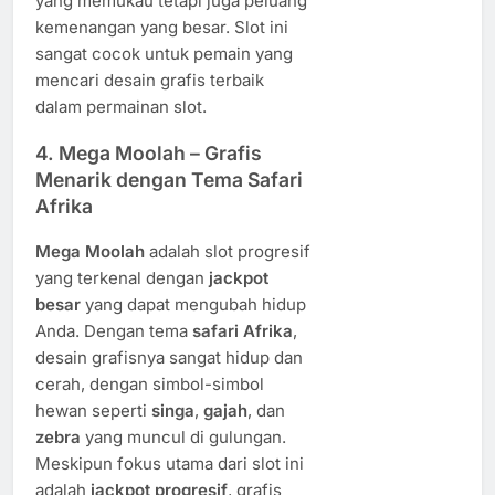
yang memukau tetapi juga peluang
kemenangan yang besar. Slot ini
sangat cocok untuk pemain yang
mencari desain grafis terbaik
dalam permainan slot.
4.
Mega Moolah – Grafis
Menarik dengan Tema Safari
Afrika
Mega Moolah
adalah slot progresif
yang terkenal dengan
jackpot
besar
yang dapat mengubah hidup
Anda. Dengan tema
safari Afrika
,
desain grafisnya sangat hidup dan
cerah, dengan simbol-simbol
hewan seperti
singa
,
gajah
, dan
zebra
yang muncul di gulungan.
Meskipun fokus utama dari slot ini
adalah
jackpot progresif
, grafis