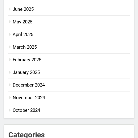
June 2025
May 2025
April 2025
March 2025
February 2025
January 2025
December 2024
November 2024
October 2024
Categories