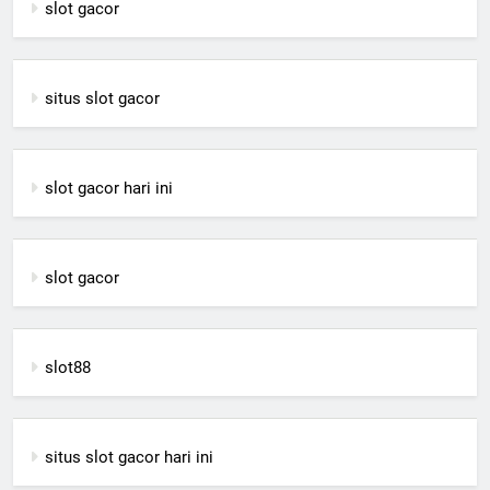
slot gacor
situs slot gacor
slot gacor hari ini
slot gacor
slot88
situs slot gacor hari ini