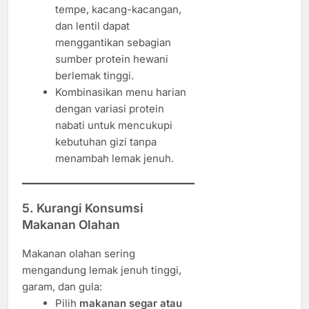
tempe, kacang-kacangan,
dan lentil dapat
menggantikan sebagian
sumber protein hewani
berlemak tinggi.
Kombinasikan menu harian
dengan variasi protein
nabati untuk mencukupi
kebutuhan gizi tanpa
menambah lemak jenuh.
5. Kurangi Konsumsi
Makanan Olahan
Makanan olahan sering
mengandung lemak jenuh tinggi,
garam, dan gula:
Pilih
makanan segar atau