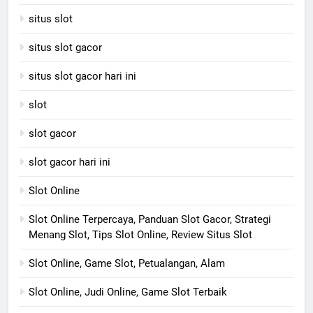
situs slot
situs slot gacor
situs slot gacor hari ini
slot
slot gacor
slot gacor hari ini
Slot Online
Slot Online Terpercaya, Panduan Slot Gacor, Strategi
Menang Slot, Tips Slot Online, Review Situs Slot
Slot Online, Game Slot, Petualangan, Alam
Slot Online, Judi Online, Game Slot Terbaik