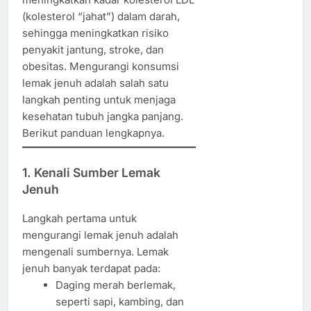
(kolesterol “jahat”) dalam darah,
sehingga meningkatkan risiko
penyakit jantung, stroke, dan
obesitas. Mengurangi konsumsi
lemak jenuh adalah salah satu
langkah penting untuk menjaga
kesehatan tubuh jangka panjang.
Berikut panduan lengkapnya.
1. Kenali Sumber Lemak
Jenuh
Langkah pertama untuk
mengurangi lemak jenuh adalah
mengenali sumbernya. Lemak
jenuh banyak terdapat pada:
Daging merah berlemak,
seperti sapi, kambing, dan