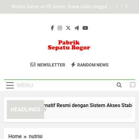
Skip
Pengaruh Teknologi 5G terhadap Masa Depan
to
Gaming Online
content
Evaluasi Sistem Autentikasi Dua Faktor di
Lebah4D: Seberapa Efektif Melindungi Akun
Pengguna?
LAE138 Link Alternatif Resmi dengan Sistem
Akses Stabil
Mobile Game vs PC Game: Siapa Lebih Unggul di
Era Gaming Modern?
Pabrik Sepatu
Dapatkan Sepatu Berkualitas Dari Pabrik
Pengaruh Teknologi 5G terhadap Masa Depan
NEWSLETTER
RANDOM NEWS
Gaming Online
Bogor
Sepatu Bogor.
Evaluasi Sistem Autentikasi Dua Faktor di
Lebah4D: Seberapa Efektif Melindungi Akun
MENU
Pengguna?
AE138 Link Alternatif Resmi dengan Sistem Akses Stabil
HEADLINES
 Months Ago
Home
nutrisi