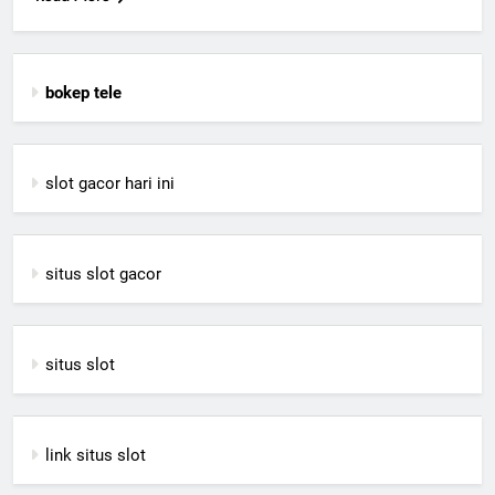
bokep tele
slot gacor hari ini
situs slot gacor
situs slot
link situs slot