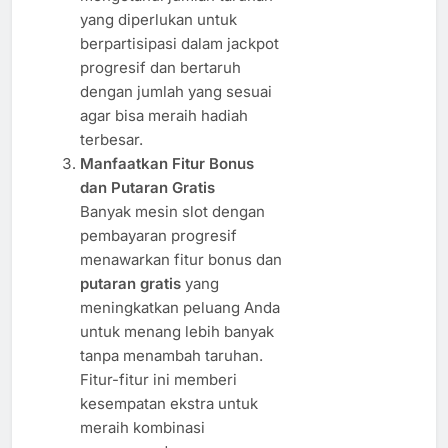
yang diperlukan untuk
berpartisipasi dalam jackpot
progresif dan bertaruh
dengan jumlah yang sesuai
agar bisa meraih hadiah
terbesar.
Manfaatkan Fitur Bonus
dan Putaran Gratis
Banyak mesin slot dengan
pembayaran progresif
menawarkan fitur bonus dan
putaran gratis
yang
meningkatkan peluang Anda
untuk menang lebih banyak
tanpa menambah taruhan.
Fitur-fitur ini memberi
kesempatan ekstra untuk
meraih kombinasi