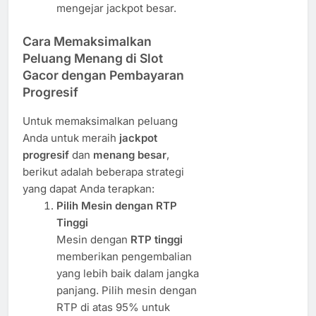
mengejar jackpot besar.
Cara Memaksimalkan
Peluang Menang di Slot
Gacor dengan Pembayaran
Progresif
Untuk memaksimalkan peluang
Anda untuk meraih
jackpot
progresif
dan
menang besar
,
berikut adalah beberapa strategi
yang dapat Anda terapkan:
Pilih Mesin dengan RTP
Tinggi
Mesin dengan
RTP tinggi
memberikan pengembalian
yang lebih baik dalam jangka
panjang. Pilih mesin dengan
RTP di atas 95% untuk