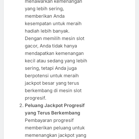
menawarkan kemenangan
yang lebih sering,
memberikan Anda
kesempatan untuk meraih
hadiah lebih banyak.
Dengan memilih mesin slot
gacor, Anda tidak hanya
mendapatkan kemenangan
kecil atau sedang yang lebih
sering, tetapi Anda juga
berpotensi untuk meraih
jackpot besar yang terus
berkembang di mesin slot
progresif.
Peluang Jackpot Progresif
yang Terus Berkembang
Pembayaran progresif
memberikan peluang untuk
memenangkan jackpot yang