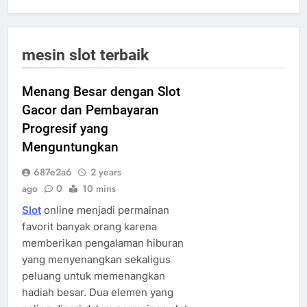
mesin slot terbaik
Menang Besar dengan Slot
Gacor dan Pembayaran
Progresif yang
Menguntungkan
687e2a6
2 years
ago
0
10 mins
Slot
online menjadi permainan
favorit banyak orang karena
memberikan pengalaman hiburan
yang menyenangkan sekaligus
peluang untuk memenangkan
hadiah besar. Dua elemen yang