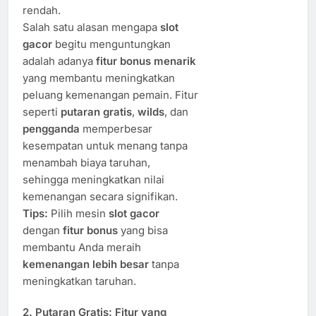
rendah.
Salah satu alasan mengapa
slot
gacor
begitu menguntungkan
adalah adanya
fitur bonus menarik
yang membantu meningkatkan
peluang kemenangan pemain. Fitur
seperti
putaran gratis
,
wilds
, dan
pengganda
memperbesar
kesempatan untuk menang tanpa
menambah biaya taruhan,
sehingga meningkatkan nilai
kemenangan secara signifikan.
Tips:
Pilih mesin
slot gacor
dengan
fitur bonus
yang bisa
membantu Anda meraih
kemenangan lebih besar
tanpa
meningkatkan taruhan.
2.
Putaran Gratis: Fitur yang