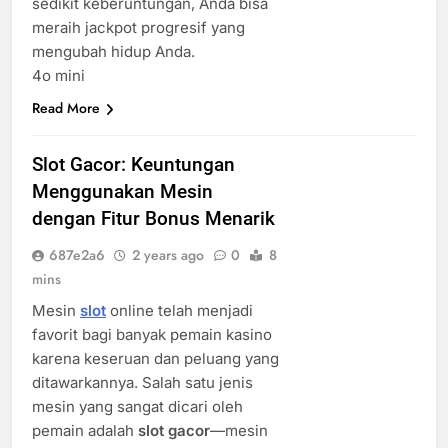
sedikit keberuntungan, Anda bisa
meraih jackpot progresif yang
mengubah hidup Anda.
4o mini
Read More
Slot Gacor: Keuntungan
Menggunakan Mesin
dengan Fitur Bonus Menarik
687e2a6
2 years ago
0
8
mins
Mesin
slot
online telah menjadi
favorit bagi banyak pemain kasino
karena keseruan dan peluang yang
ditawarkannya. Salah satu jenis
mesin yang sangat dicari oleh
pemain adalah
slot gacor
—mesin