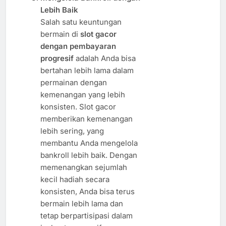
Lebih Baik
Salah satu keuntungan
bermain di
slot gacor
dengan pembayaran
progresif
adalah Anda bisa
bertahan lebih lama dalam
permainan dengan
kemenangan yang lebih
konsisten. Slot gacor
memberikan kemenangan
lebih sering, yang
membantu Anda mengelola
bankroll lebih baik. Dengan
memenangkan sejumlah
kecil hadiah secara
konsisten, Anda bisa terus
bermain lebih lama dan
tetap berpartisipasi dalam