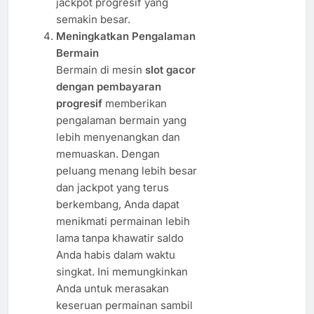
jackpot progresif yang
semakin besar.
Meningkatkan Pengalaman
Bermain
Bermain di mesin
slot gacor
dengan pembayaran
progresif
memberikan
pengalaman bermain yang
lebih menyenangkan dan
memuaskan. Dengan
peluang menang lebih besar
dan jackpot yang terus
berkembang, Anda dapat
menikmati permainan lebih
lama tanpa khawatir saldo
Anda habis dalam waktu
singkat. Ini memungkinkan
Anda untuk merasakan
keseruan permainan sambil