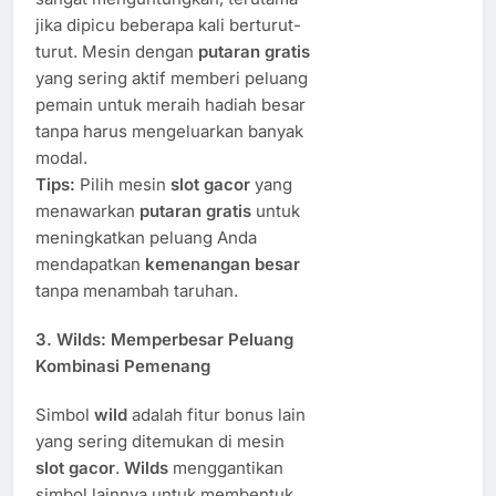
jika dipicu beberapa kali berturut-
turut. Mesin dengan
putaran gratis
yang sering aktif memberi peluang
pemain untuk meraih hadiah besar
tanpa harus mengeluarkan banyak
modal.
Tips:
Pilih mesin
slot gacor
yang
menawarkan
putaran gratis
untuk
meningkatkan peluang Anda
mendapatkan
kemenangan besar
tanpa menambah taruhan.
3.
Wilds: Memperbesar Peluang
Kombinasi Pemenang
Simbol
wild
adalah fitur bonus lain
yang sering ditemukan di mesin
slot gacor
.
Wilds
menggantikan
simbol lainnya untuk membentuk