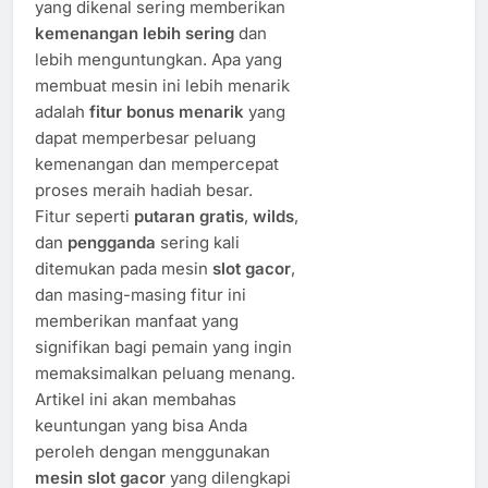
yang dikenal sering memberikan
kemenangan lebih sering
dan
lebih menguntungkan. Apa yang
membuat mesin ini lebih menarik
adalah
fitur bonus menarik
yang
dapat memperbesar peluang
kemenangan dan mempercepat
proses meraih hadiah besar.
Fitur seperti
putaran gratis
,
wilds
,
dan
pengganda
sering kali
ditemukan pada mesin
slot gacor
,
dan masing-masing fitur ini
memberikan manfaat yang
signifikan bagi pemain yang ingin
memaksimalkan peluang menang.
Artikel ini akan membahas
keuntungan yang bisa Anda
peroleh dengan menggunakan
mesin slot gacor
yang dilengkapi