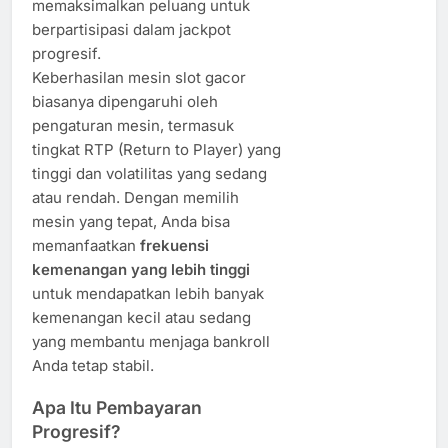
memaksimalkan peluang untuk
berpartisipasi dalam jackpot
progresif.
Keberhasilan mesin slot gacor
biasanya dipengaruhi oleh
pengaturan mesin, termasuk
tingkat RTP (Return to Player) yang
tinggi dan volatilitas yang sedang
atau rendah. Dengan memilih
mesin yang tepat, Anda bisa
memanfaatkan
frekuensi
kemenangan yang lebih tinggi
untuk mendapatkan lebih banyak
kemenangan kecil atau sedang
yang membantu menjaga bankroll
Anda tetap stabil.
Apa Itu Pembayaran
Progresif?