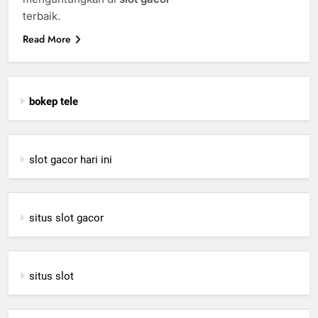
terbaik.
Read More
bokep tele
slot gacor hari ini
situs slot gacor
situs slot