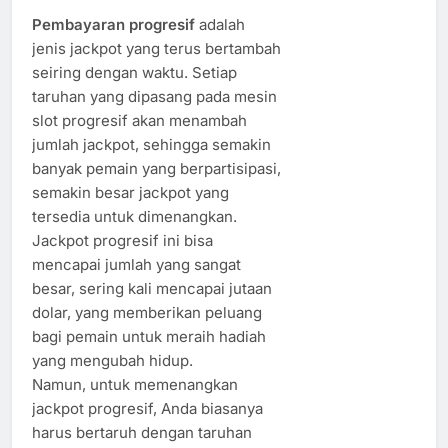
Pembayaran progresif
adalah
jenis jackpot yang terus bertambah
seiring dengan waktu. Setiap
taruhan yang dipasang pada mesin
slot progresif akan menambah
jumlah jackpot, sehingga semakin
banyak pemain yang berpartisipasi,
semakin besar jackpot yang
tersedia untuk dimenangkan.
Jackpot progresif ini bisa
mencapai jumlah yang sangat
besar, sering kali mencapai jutaan
dolar, yang memberikan peluang
bagi pemain untuk meraih hadiah
yang mengubah hidup.
Namun, untuk memenangkan
jackpot progresif, Anda biasanya
harus bertaruh dengan taruhan