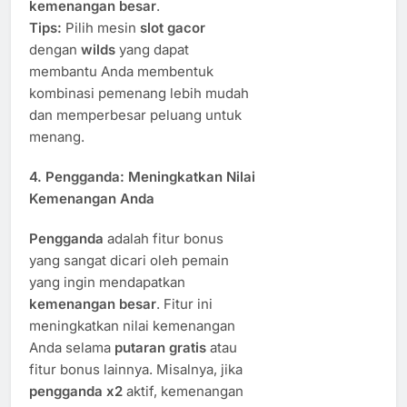
kemenangan besar
.
Tips:
Pilih mesin
slot gacor
dengan
wilds
yang dapat
membantu Anda membentuk
kombinasi pemenang lebih mudah
dan memperbesar peluang untuk
menang.
4.
Pengganda: Meningkatkan Nilai
Kemenangan Anda
Pengganda
adalah fitur bonus
yang sangat dicari oleh pemain
yang ingin mendapatkan
kemenangan besar
. Fitur ini
meningkatkan nilai kemenangan
Anda selama
putaran gratis
atau
fitur bonus lainnya. Misalnya, jika
pengganda x2
aktif, kemenangan