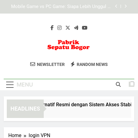
Skip
Pengaruh Teknologi 5G terhadap Masa Depan
to
Gaming Online
content
Evaluasi Sistem Autentikasi Dua Faktor di
Lebah4D: Seberapa Efektif Melindungi Akun
Pengguna?
LAE138 Link Alternatif Resmi dengan Sistem
Akses Stabil
Mobile Game vs PC Game: Siapa Lebih Unggul di
Era Gaming Modern?
Pabrik Sepatu
Dapatkan Sepatu Berkualitas Dari Pabrik
Pengaruh Teknologi 5G terhadap Masa Depan
NEWSLETTER
RANDOM NEWS
Gaming Online
Bogor
Sepatu Bogor.
Evaluasi Sistem Autentikasi Dua Faktor di
Lebah4D: Seberapa Efektif Melindungi Akun
MENU
Pengguna?
LAE138 Link Alternatif Resmi dengan Sistem Akses Stabil
HEADLINES
 Months Ago
Home
login VPN