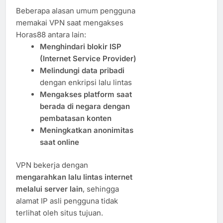
Beberapa alasan umum pengguna
memakai VPN saat mengakses
Horas88 antara lain:
Menghindari blokir ISP
(Internet Service Provider)
Melindungi data pribadi
dengan enkripsi lalu lintas
Mengakses platform saat
berada di negara dengan
pembatasan konten
Meningkatkan anonimitas
saat online
VPN bekerja dengan
mengarahkan lalu lintas internet
melalui server lain
, sehingga
alamat IP asli pengguna tidak
terlihat oleh situs tujuan.