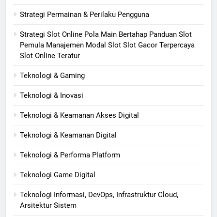
Strategi Permainan & Perilaku Pengguna
Strategi Slot Online Pola Main Bertahap Panduan Slot
Pemula Manajemen Modal Slot Slot Gacor Terpercaya
Slot Online Teratur
Teknologi & Gaming
Teknologi & Inovasi
Teknologi & Keamanan Akses Digital
Teknologi & Keamanan Digital
Teknologi & Performa Platform
Teknologi Game Digital
Teknologi Informasi, DevOps, Infrastruktur Cloud,
Arsitektur Sistem