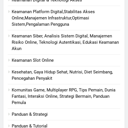
Keamanan Platform Digital,Stabilitas Akses
Online,Manajemen Infrastruktur,Optimasi
Sistem,Pengalaman Pengguna
Keamanan Siber, Analisis Sistem Digital, Manajemen
Risiko Online, Teknologi Autentikasi, Edukasi Keamanan
Akun
Keamanan Slot Online
Kesehatan, Gaya Hidup Sehat, Nutrisi, Diet Seimbang,
Pencegahan Penyakit
Komunitas Game, Multiplayer RPG, Tips Pemain, Dunia
Fantasi, Interaksi Online, Strategi Bermain, Panduan
Pemula
Panduan & Strategi
Panduan & Tutorial