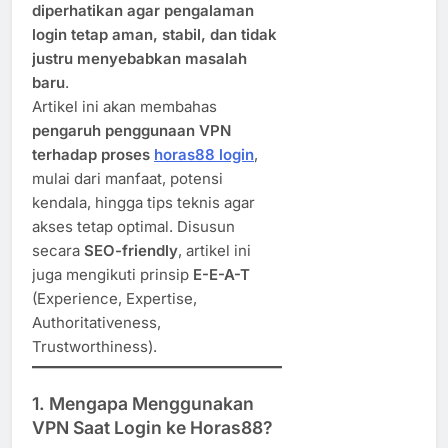
diperhatikan agar pengalaman
login tetap aman, stabil, dan tidak
justru menyebabkan masalah
baru
.
Artikel ini akan membahas
pengaruh penggunaan VPN
terhadap proses
horas88 login
,
mulai dari manfaat, potensi
kendala, hingga tips teknis agar
akses tetap optimal. Disusun
secara
SEO-friendly
, artikel ini
juga mengikuti prinsip
E-E-A-T
(Experience, Expertise,
Authoritativeness,
Trustworthiness).
1. Mengapa Menggunakan
VPN Saat Login ke Horas88?