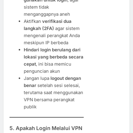
sistem tidak
menganggapnya aneh
Aktifkan
verifikasi dua
langkah (2FA)
agar sistem
mengenali perangkat Anda
meskipun IP berbeda
Hindari login berulang dari
lokasi yang berbeda secara
cepat
, ini bisa memicu
penguncian akun
Jangan lupa
logout dengan
benar
setelah sesi selesai,
terutama saat menggunakan
VPN bersama perangkat
publik
5. Apakah Login Melalui VPN