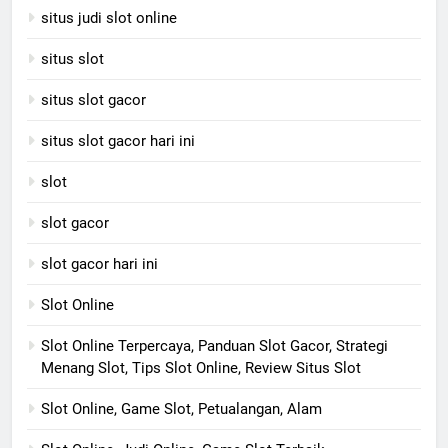
situs judi slot online
situs slot
situs slot gacor
situs slot gacor hari ini
slot
slot gacor
slot gacor hari ini
Slot Online
Slot Online Terpercaya, Panduan Slot Gacor, Strategi
Menang Slot, Tips Slot Online, Review Situs Slot
Slot Online, Game Slot, Petualangan, Alam