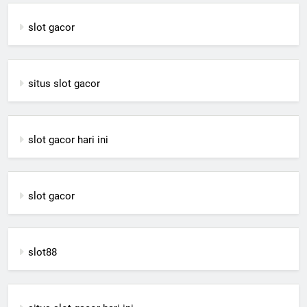
slot gacor
situs slot gacor
slot gacor hari ini
slot gacor
slot88