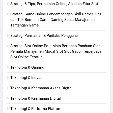
Strategi & Tips, Permainan Online, Analisis Fitur Slot
Strategi Game Online Pengembangan Skill Gamer Tips
dan Trik Bermain Game Gaming Sehat Manajemen
Tantangan Game
Strategi Permainan & Perilaku Pengguna
Strategi Slot Online Pola Main Bertahap Panduan Slot
Pemula Manajemen Modal Slot Slot Gacor Terpercaya
Slot Online Teratur
Teknologi & Gaming
Teknologi & Inovasi
Teknologi & Keamanan Akses Digital
Teknologi & Keamanan Digital
Teknologi & Performa Platform