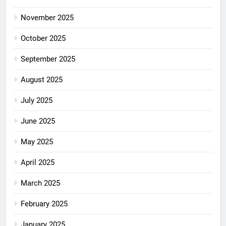
November 2025
October 2025
September 2025
August 2025
July 2025
June 2025
May 2025
April 2025
March 2025
February 2025
January 2025