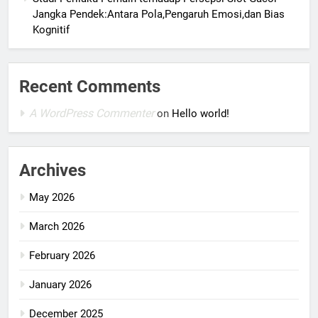
Jangka Pendek:Antara Pola,Pengaruh Emosi,dan Bias
Kognitif
Recent Comments
A WordPress Commenter
on
Hello world!
Archives
May 2026
March 2026
February 2026
January 2026
December 2025