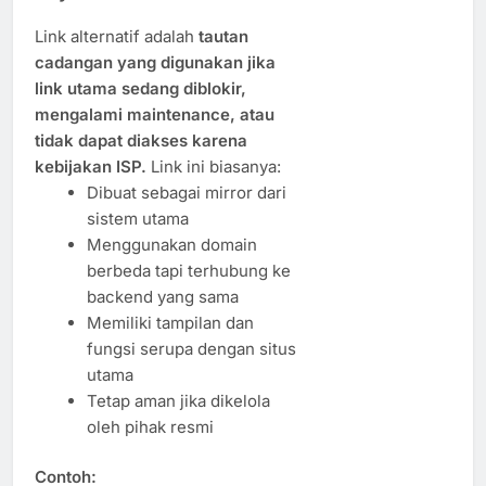
Link alternatif adalah
tautan
cadangan yang digunakan jika
link utama sedang diblokir,
mengalami maintenance, atau
tidak dapat diakses karena
kebijakan ISP.
Link ini biasanya:
Dibuat sebagai mirror dari
sistem utama
Menggunakan domain
berbeda tapi terhubung ke
backend yang sama
Memiliki tampilan dan
fungsi serupa dengan situs
utama
Tetap aman jika dikelola
oleh pihak resmi
Contoh: