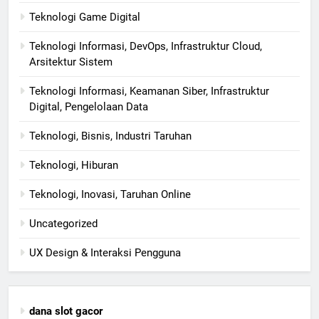
Teknologi Game Digital
Teknologi Informasi, DevOps, Infrastruktur Cloud,
Arsitektur Sistem
Teknologi Informasi, Keamanan Siber, Infrastruktur
Digital, Pengelolaan Data
Teknologi, Bisnis, Industri Taruhan
Teknologi, Hiburan
Teknologi, Inovasi, Taruhan Online
Uncategorized
UX Design & Interaksi Pengguna
dana slot gacor