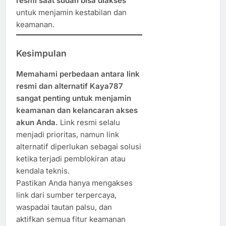
resmi saat sudah bisa diakses
untuk menjamin kestabilan dan
keamanan.
Kesimpulan
Memahami perbedaan antara link
resmi dan alternatif Kaya787
sangat penting untuk menjamin
keamanan dan kelancaran akses
akun Anda.
Link resmi selalu
menjadi prioritas, namun link
alternatif diperlukan sebagai solusi
ketika terjadi pemblokiran atau
kendala teknis.
Pastikan Anda hanya mengakses
link dari sumber terpercaya,
waspadai tautan palsu, dan
aktifkan semua fitur keamanan