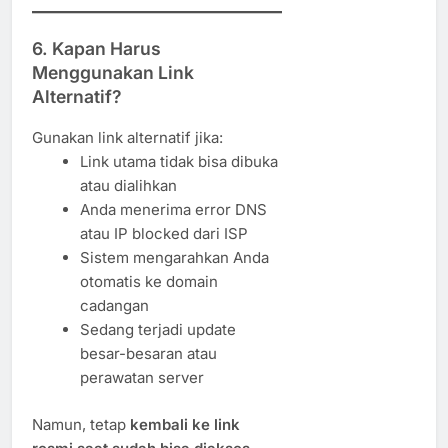
6.
Kapan Harus
Menggunakan Link
Alternatif?
Gunakan link alternatif jika:
Link utama tidak bisa dibuka
atau dialihkan
Anda menerima error DNS
atau IP blocked dari ISP
Sistem mengarahkan Anda
otomatis ke domain
cadangan
Sedang terjadi update
besar-besaran atau
perawatan server
Namun, tetap
kembali ke link