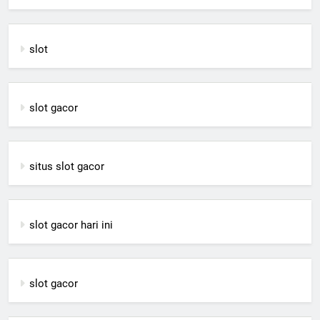
slot
slot gacor
situs slot gacor
slot gacor hari ini
slot gacor