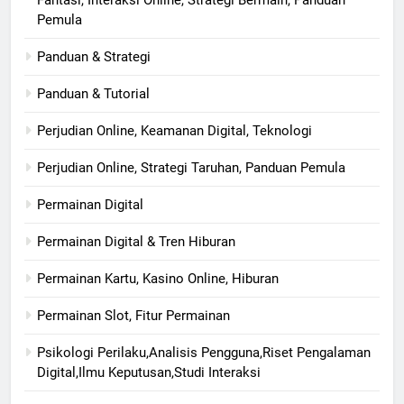
Fantasi, Interaksi Online, Strategi Bermain, Panduan
Pemula
Panduan & Strategi
Panduan & Tutorial
Perjudian Online, Keamanan Digital, Teknologi
Perjudian Online, Strategi Taruhan, Panduan Pemula
Permainan Digital
Permainan Digital & Tren Hiburan
Permainan Kartu, Kasino Online, Hiburan
Permainan Slot, Fitur Permainan
Psikologi Perilaku,Analisis Pengguna,Riset Pengalaman
Digital,Ilmu Keputusan,Studi Interaksi