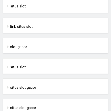
situs slot
link situs slot
slot gacor
situs slot
situs slot gacor
situs slot gacor