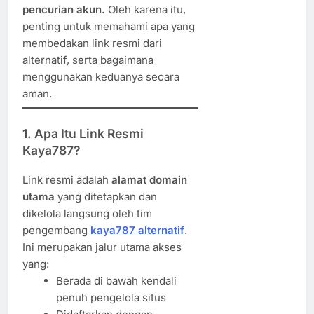
pencurian akun.
Oleh karena itu,
penting untuk memahami apa yang
membedakan link resmi dari
alternatif, serta bagaimana
menggunakan keduanya secara
aman.
1.
Apa Itu Link Resmi
Kaya787?
Link resmi adalah
alamat domain
utama
yang ditetapkan dan
dikelola langsung oleh tim
pengembang
kaya787 alternatif
.
Ini merupakan jalur utama akses
yang:
Berada di bawah kendali
penuh pengelola situs