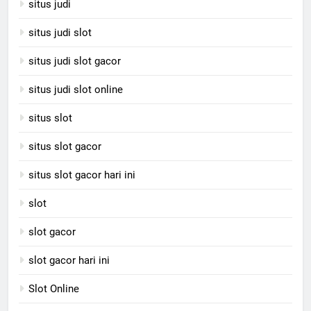
situs judi
situs judi slot
situs judi slot gacor
situs judi slot online
situs slot
situs slot gacor
situs slot gacor hari ini
slot
slot gacor
slot gacor hari ini
Slot Online