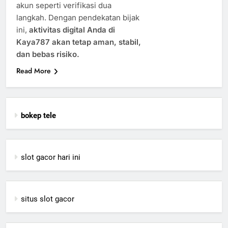
akun seperti verifikasi dua
langkah. Dengan pendekatan bijak
ini,
aktivitas digital Anda di
Kaya787 akan tetap aman, stabil,
dan bebas risiko.
Read More
bokep tele
slot gacor hari ini
situs slot gacor