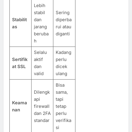
Lebih
stabil
Sering
Stabilit
dan
diperba
as
jarang
rui atau
beruba
diganti
h
Selalu
Kadang
Sertifik
aktif
perlu
at SSL
dan
dicek
valid
ulang
Bisa
Dilengk
sama,
api
tapi
Keama
firewall
tetap
nan
dan 2FA
perlu
standar
verifika
si