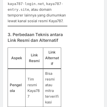
,
kaya787-login.net
kaya787-
, atau domain
entry.site
temporer lainnya yang diumumkan
lewat kanal sosial resmi Kaya787.
3.
Perbedaan Teknis antara
Link Resmi dan Alternatif
Link
Link
Aspek
Alternat
Resmi
if
Bisa
Tim
resmi
Pengel
resmi
atau
ola
Kaya78
mitra
7
terverifi
kasi