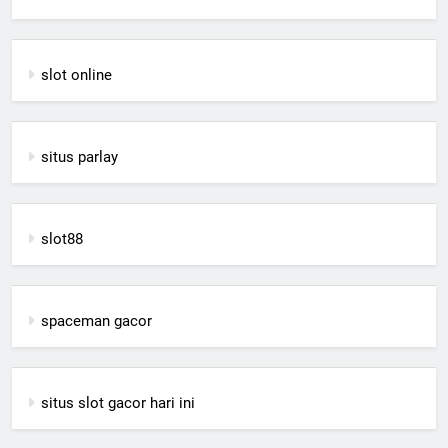
slot online
situs parlay
slot88
spaceman gacor
situs slot gacor hari ini