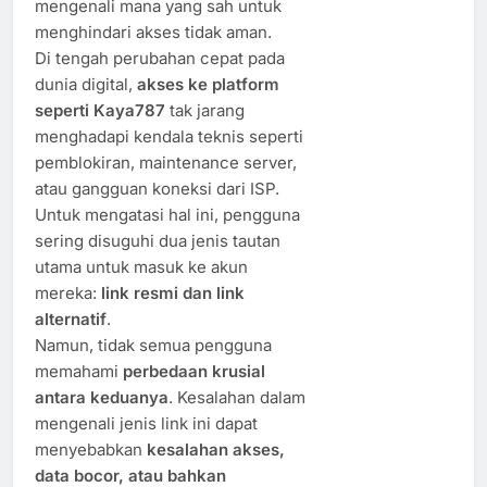
mengenali mana yang sah untuk
menghindari akses tidak aman.
Di tengah perubahan cepat pada
dunia digital,
akses ke platform
seperti Kaya787
tak jarang
menghadapi kendala teknis seperti
pemblokiran, maintenance server,
atau gangguan koneksi dari ISP.
Untuk mengatasi hal ini, pengguna
sering disuguhi dua jenis tautan
utama untuk masuk ke akun
mereka:
link resmi dan link
alternatif
.
Namun, tidak semua pengguna
memahami
perbedaan krusial
antara keduanya
. Kesalahan dalam
mengenali jenis link ini dapat
menyebabkan
kesalahan akses,
data bocor, atau bahkan