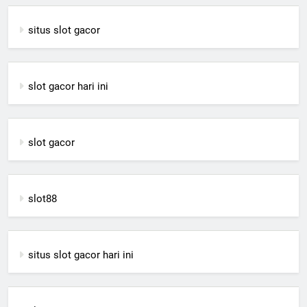
situs slot gacor
slot gacor hari ini
slot gacor
slot88
situs slot gacor hari ini