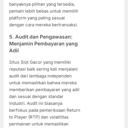
banyaknya pilihan yang tersedia,
pemain lebih bebas untuk memilih
platform yang paling sesuai
dengan cara mereka bertransaksi.
5.
Audit dan Pengawasan:
Menjamin Pembayaran yang
Adil
Situs Slot Gacor yang memiliki
reputasi baik sering kali menjalani
audit dari lembaga independen
untuk memastikan bahwa mereka
memberikan pembayaran yang adil
dan sesuai dengan standar
industri. Audit ini biasanya
berfokus pada pemeriksaan Return
to Player (RTP) dan volatilitas
permainan untuk memastikan