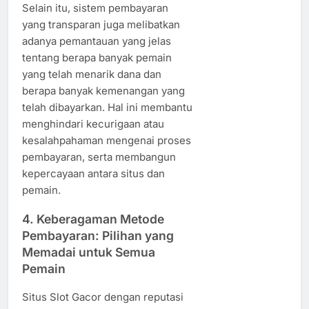
Selain itu, sistem pembayaran
yang transparan juga melibatkan
adanya pemantauan yang jelas
tentang berapa banyak pemain
yang telah menarik dana dan
berapa banyak kemenangan yang
telah dibayarkan. Hal ini membantu
menghindari kecurigaan atau
kesalahpahaman mengenai proses
pembayaran, serta membangun
kepercayaan antara situs dan
pemain.
4.
Keberagaman Metode
Pembayaran: Pilihan yang
Memadai untuk Semua
Pemain
Situs Slot Gacor dengan reputasi