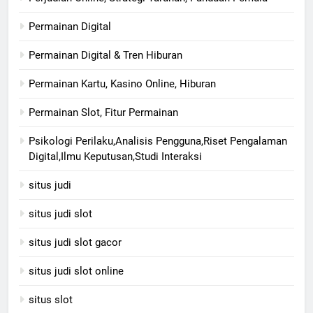
Permainan Digital
Permainan Digital & Tren Hiburan
Permainan Kartu, Kasino Online, Hiburan
Permainan Slot, Fitur Permainan
Psikologi Perilaku,Analisis Pengguna,Riset Pengalaman
Digital,Ilmu Keputusan,Studi Interaksi
situs judi
situs judi slot
situs judi slot gacor
situs judi slot online
situs slot