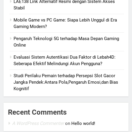
LAE138 Link Alternatif Resmi dengan Sistem Akses
Stabil
Mobile Game vs PC Game: Siapa Lebih Unggul di Era
Gaming Modern?
Pengaruh Teknologi 5G terhadap Masa Depan Gaming
Online
Evaluasi Sistem Autentikasi Dua Faktor di Lebah4D:
Seberapa Efektif Melindungi Akun Pengguna?
Studi Perilaku Pemain terhadap Persepsi Slot Gacor
Jangka Pendek:Antara Pola,Pengaruh Emosi,dan Bias
Kognitif
Recent Comments
A WordPress Commenter
on
Hello world!