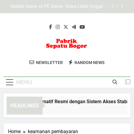
Skip
Pengaruh Teknologi 5G terhadap Masa Depan
to
Gaming Online
content
Evaluasi Sistem Autentikasi Dua Faktor di
Lebah4D: Seberapa Efektif Melindungi Akun
Pengguna?
LAE138 Link Alternatif Resmi dengan Sistem
Akses Stabil
Mobile Game vs PC Game: Siapa Lebih Unggul di
Era Gaming Modern?
Pabrik Sepatu
Dapatkan Sepatu Berkualitas Dari Pabrik
Pengaruh Teknologi 5G terhadap Masa Depan
NEWSLETTER
RANDOM NEWS
Gaming Online
Bogor
Sepatu Bogor.
Evaluasi Sistem Autentikasi Dua Faktor di
Lebah4D: Seberapa Efektif Melindungi Akun
MENU
Pengguna?
AE138 Link Alternatif Resmi dengan Sistem Akses Stabil
HEADLINES
Months Ago
Home
keamanan pembayaran