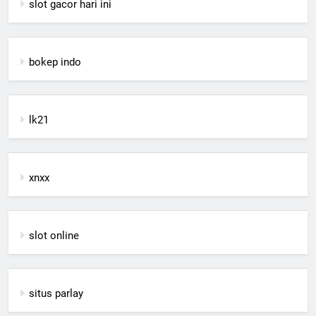
slot gacor hari ini
bokep indo
lk21
xnxx
slot online
situs parlay