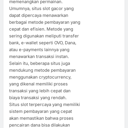
memenangkan permainan.
Umumnya, situs slot gacor yang
dapat dipercaya menawarkan
berbagai metode pembayaran yang
cepat dan efisien. Metode yang
sering digunakan meliputi transfer
bank, e-wallet seperti OVO, Dana,
atau e-payments lainnya yang
menawarkan transaksi instan.
Selain itu, beberapa situs juga
mendukung metode pembayaran
menggunakan cryptocurrency,
yang dikenal memiliki proses
transaksi yang lebih cepat dan
biaya transaksi yang rendah.
Situs slot terpercaya yang memiliki
sistem pembayaran yang cepat
akan memastikan bahwa proses
pencairan dana bisa dilakukan