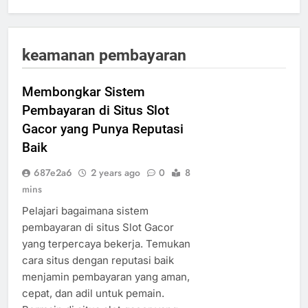
keamanan pembayaran
Membongkar Sistem
Pembayaran di Situs Slot
Gacor yang Punya Reputasi
Baik
687e2a6
2 years ago
0
8
mins
Pelajari bagaimana sistem
pembayaran di situs Slot Gacor
yang terpercaya bekerja. Temukan
cara situs dengan reputasi baik
menjamin pembayaran yang aman,
cepat, dan adil untuk pemain.