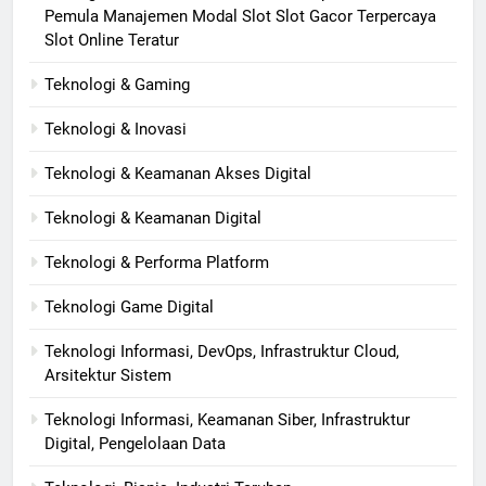
Pemula Manajemen Modal Slot Slot Gacor Terpercaya
Slot Online Teratur
Teknologi & Gaming
Teknologi & Inovasi
Teknologi & Keamanan Akses Digital
Teknologi & Keamanan Digital
Teknologi & Performa Platform
Teknologi Game Digital
Teknologi Informasi, DevOps, Infrastruktur Cloud,
Arsitektur Sistem
Teknologi Informasi, Keamanan Siber, Infrastruktur
Digital, Pengelolaan Data