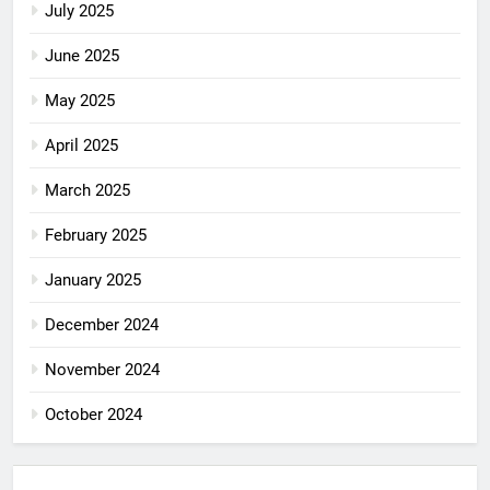
July 2025
June 2025
May 2025
April 2025
March 2025
February 2025
January 2025
December 2024
November 2024
October 2024