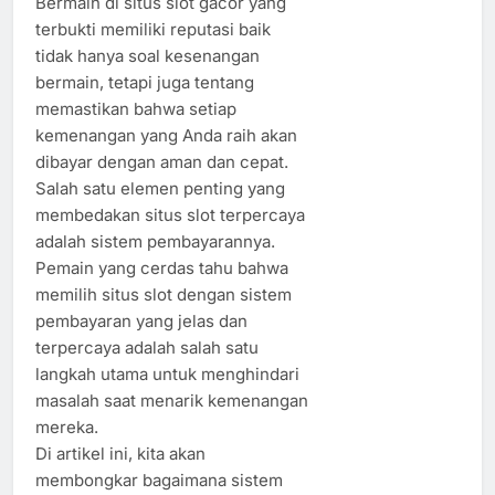
Bermain di situs slot gacor yang
terbukti memiliki reputasi baik
tidak hanya soal kesenangan
bermain, tetapi juga tentang
memastikan bahwa setiap
kemenangan yang Anda raih akan
dibayar dengan aman dan cepat.
Salah satu elemen penting yang
membedakan situs slot terpercaya
adalah sistem pembayarannya.
Pemain yang cerdas tahu bahwa
memilih situs slot dengan sistem
pembayaran yang jelas dan
terpercaya adalah salah satu
langkah utama untuk menghindari
masalah saat menarik kemenangan
mereka.
Di artikel ini, kita akan
membongkar bagaimana sistem