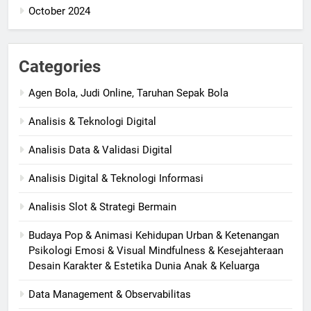
October 2024
Categories
Agen Bola, Judi Online, Taruhan Sepak Bola
Analisis & Teknologi Digital
Analisis Data & Validasi Digital
Analisis Digital & Teknologi Informasi
Analisis Slot & Strategi Bermain
Budaya Pop & Animasi Kehidupan Urban & Ketenangan
Psikologi Emosi & Visual Mindfulness & Kesejahteraan
Desain Karakter & Estetika Dunia Anak & Keluarga
Data Management & Observabilitas