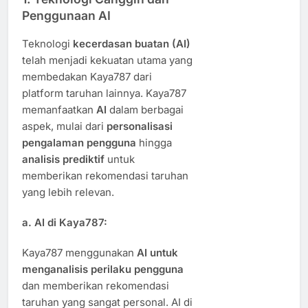
Penggunaan AI
Teknologi
kecerdasan buatan (AI)
telah menjadi kekuatan utama yang
membedakan Kaya787 dari
platform taruhan lainnya. Kaya787
memanfaatkan
AI
dalam berbagai
aspek, mulai dari
personalisasi
pengalaman pengguna
hingga
analisis prediktif
untuk
memberikan rekomendasi taruhan
yang lebih relevan.
a.
AI di Kaya787:
Kaya787 menggunakan
AI untuk
menganalisis perilaku pengguna
dan memberikan rekomendasi
taruhan yang sangat personal. AI di