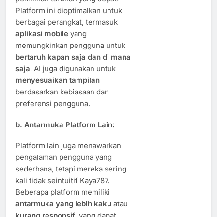
Platform ini dioptimalkan untuk
berbagai perangkat, termasuk
aplikasi mobile
yang
memungkinkan pengguna untuk
bertaruh kapan saja dan di mana
saja
. AI juga digunakan untuk
menyesuaikan tampilan
berdasarkan kebiasaan dan
preferensi pengguna.
b.
Antarmuka Platform Lain:
Platform lain juga menawarkan
pengalaman pengguna yang
sederhana, tetapi mereka sering
kali tidak seintuitif Kaya787.
Beberapa platform memiliki
antarmuka yang lebih kaku
atau
kurang responsif
, yang dapat