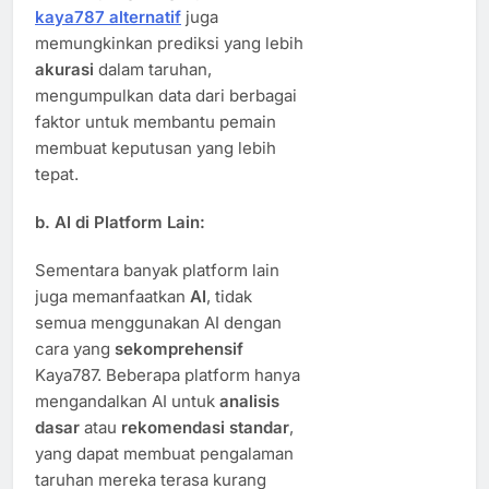
kaya787 alternatif
juga
memungkinkan prediksi yang lebih
akurasi
dalam taruhan,
mengumpulkan data dari berbagai
faktor untuk membantu pemain
membuat keputusan yang lebih
tepat.
b.
AI di Platform Lain:
Sementara banyak platform lain
juga memanfaatkan
AI
, tidak
semua menggunakan AI dengan
cara yang
sekomprehensif
Kaya787. Beberapa platform hanya
mengandalkan AI untuk
analisis
dasar
atau
rekomendasi standar
,
yang dapat membuat pengalaman
taruhan mereka terasa kurang