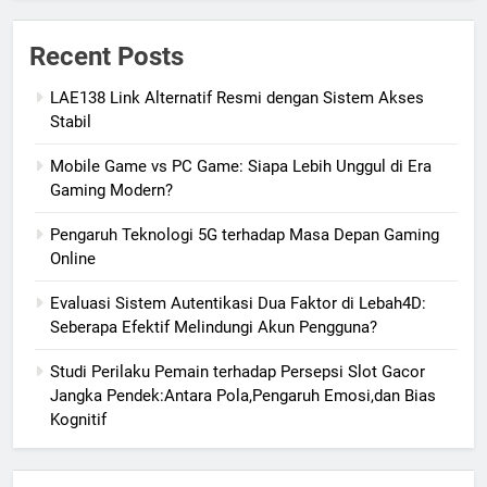
Recent Posts
LAE138 Link Alternatif Resmi dengan Sistem Akses
Stabil
Mobile Game vs PC Game: Siapa Lebih Unggul di Era
Gaming Modern?
Pengaruh Teknologi 5G terhadap Masa Depan Gaming
Online
Evaluasi Sistem Autentikasi Dua Faktor di Lebah4D:
Seberapa Efektif Melindungi Akun Pengguna?
Studi Perilaku Pemain terhadap Persepsi Slot Gacor
Jangka Pendek:Antara Pola,Pengaruh Emosi,dan Bias
Kognitif