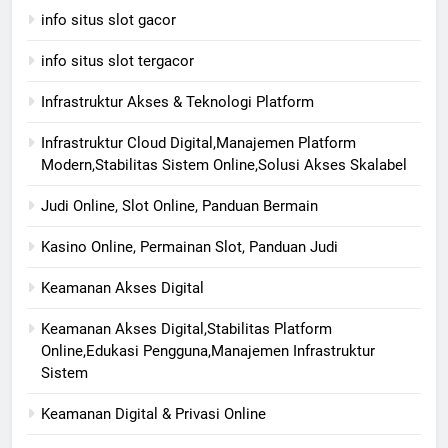
info situs slot gacor
info situs slot tergacor
Infrastruktur Akses & Teknologi Platform
Infrastruktur Cloud Digital,Manajemen Platform
Modern,Stabilitas Sistem Online,Solusi Akses Skalabel
Judi Online, Slot Online, Panduan Bermain
Kasino Online, Permainan Slot, Panduan Judi
Keamanan Akses Digital
Keamanan Akses Digital,Stabilitas Platform
Online,Edukasi Pengguna,Manajemen Infrastruktur
Sistem
Keamanan Digital & Privasi Online