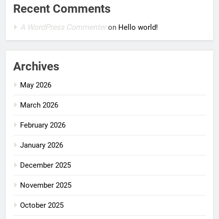
Recent Comments
A WordPress Commenter
on
Hello world!
Archives
May 2026
March 2026
February 2026
January 2026
December 2025
November 2025
October 2025