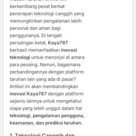
berkembang pesat berkat
penerapan teknologi canggih yang
memungkinkan pengalaman lebih
personal dan aman bagi
penggunanya. Di tengah
persaingan ketat,
Kaya787
berhasil memanfaatkan
inovasi
teknologi
untuk menonjol di antara
para pesaing. Namun, bagaimana
perbandingannya dengan platform
taruhan lain yang ada di pasar?
Artikel ini akan membandingkan
inovasi Kaya787
dengan platform
sejenis lainnya untuk mengetahui
siapa yang lebih unggul dalam hal
teknologi, pengalaman pengguna,
keamanan, dan prediksi taruhan
.
1. Teknologi Canggih dan