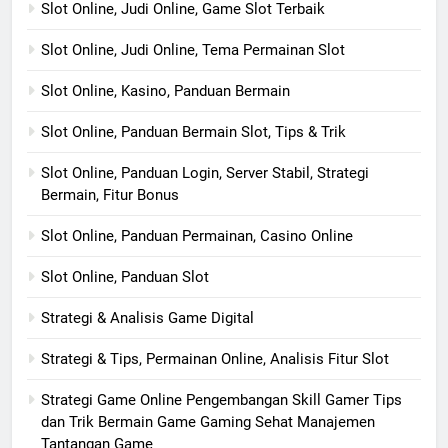
Slot Online, Judi Online, Game Slot Terbaik
Slot Online, Judi Online, Tema Permainan Slot
Slot Online, Kasino, Panduan Bermain
Slot Online, Panduan Bermain Slot, Tips & Trik
Slot Online, Panduan Login, Server Stabil, Strategi
Bermain, Fitur Bonus
Slot Online, Panduan Permainan, Casino Online
Slot Online, Panduan Slot
Strategi & Analisis Game Digital
Strategi & Tips, Permainan Online, Analisis Fitur Slot
Strategi Game Online Pengembangan Skill Gamer Tips
dan Trik Bermain Game Gaming Sehat Manajemen
Tantangan Game